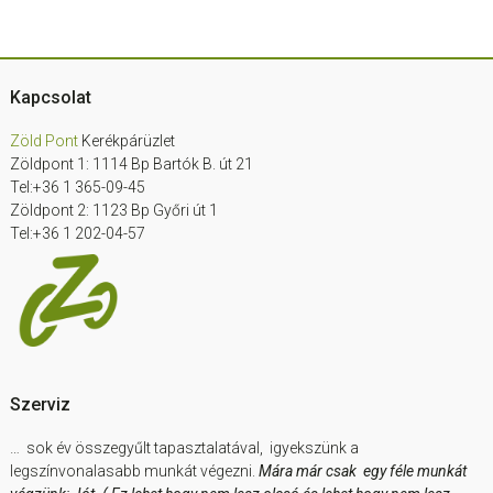
Footer
Kapcsolat
Zöld Pont
Kerékpárüzlet
Zöldpont 1: 1114 Bp Bartók B. út 21
Tel:+36 1 365-09-45
Zöldpont 2: 1123 Bp Győri út 1
Tel:+36 1 202-04-57
Szerviz
… sok év összegyűlt tapasztalatával, igyekszünk a
legszínvonalasabb munkát végezni.
Mára már csak egy féle munkát