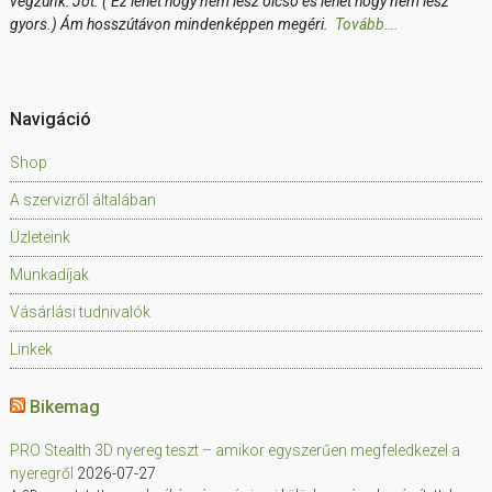
végzünk: Jót. ( Ez lehet hogy nem lesz olcsó és lehet hogy nem lesz
gyors.) Ám hosszútávon mindenképpen megéri.
Tovább….
Navigáció
Shop
A szervizről általában
Üzleteink
Munkadíjak
Vásárlási tudnivalók
Linkek
Bikemag
PRO Stealth 3D nyereg teszt – amikor egyszerűen megfeledkezel a
nyeregről
2026-07-27