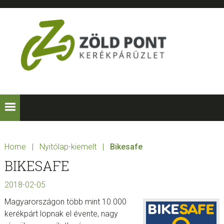
Skip
Skip
Skip
Skip
to
to
to
to
primary
main
primary
footer
navigation
content
sidebar
ZÖLD
Kerékpárt
mindenkinek!
PONT
KERÉKPÁRÜZLE
Home
|
Nyitólap-kiemelt
|
Bikesafe
BIKESAFE
2018-02-05
Magyarországon több mint 10.000
kerékpárt lopnak el évente, nagy