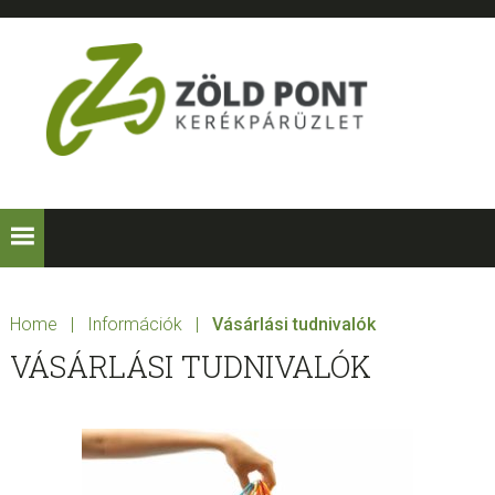
Skip
Skip
Skip
Skip
to
to
to
to
primary
main
primary
footer
navigation
content
sidebar
ZÖLD
Kerékpárt
mindenkinek!
PONT
KERÉKPÁRÜZLE
Home
|
Információk
|
Vásárlási tudnivalók
VÁSÁRLÁSI TUDNIVALÓK