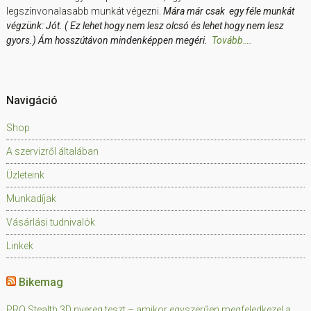
legszínvonalasabb munkát végezni.
Mára már csak egy féle munkát
végzünk: Jót. ( Ez lehet hogy nem lesz olcsó és lehet hogy nem lesz
gyors.) Ám hosszútávon mindenképpen megéri.
Tovább….
Navigáció
Shop
A szervizről általában
Üzleteink
Munkadíjak
Vásárlási tudnivalók
Linkek
Bikemag
PRO Stealth 3D nyereg teszt – amikor egyszerűen megfeledkezel a