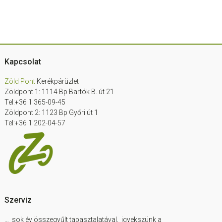
sidebar
Footer
Kapcsolat
Zöld Pont
Kerékpárüzlet
Zöldpont 1: 1114 Bp Bartók B. út 21
Tel:+36 1 365-09-45
Zöldpont 2: 1123 Bp Győri út 1
Tel:+36 1 202-04-57
Szerviz
… sok év összegyűlt tapasztalatával, igyekszünk a