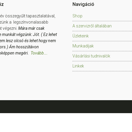
iz
Navigáció
év összegyűlt tapasztalatával,
Shop
zünk a legszínvonalasabb
A szervizről általában
 végezni.
Mára már csak
e munkát végzünk: Jót. ( Ez lehet
Üzleteink
em lesz olcsó és lehet hogy nem
Munkadíjak
yors.) Ám hosszútávon
nképpen megéri.
Tovább….
Vásárlási tudnivalók
Linkek