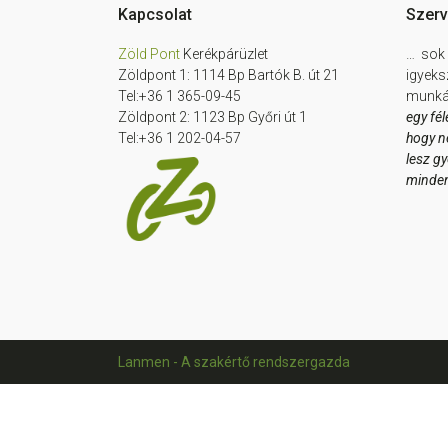
Footer
Kapcsolat
Szerv
Zöld Pont
Kerékpárüzlet
… sok 
Zöldpont 1: 1114 Bp Bartók B. út 21
igyeks
Tel:+36 1 365-09-45
munkát
Zöldpont 2: 1123 Bp Győri út 1
egy fél
Tel:+36 1 202-04-57
hogy n
lesz g
minde
Lanmen - A szakértő rendszergazda