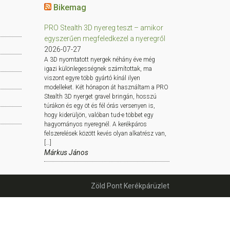
Bikemag
PRO Stealth 3D nyereg teszt – amikor
egyszerűen megfeledkezel a nyeregről
2026-07-27
A 3D nyomtatott nyergek néhány éve még
igazi különlegességnek számítottak, ma
viszont egyre több gyártó kínál ilyen
modelleket. Két hónapon át használtam a PRO
Stealth 3D nyerget gravel bringán, hosszú
túrákon és egy öt és fél órás versenyen is,
hogy kiderüljön, valóban tud-e többet egy
hagyományos nyeregnél. A kerékpáros
felszerelések között kevés olyan alkatrész van,
[…]
Márkus János
Zöld Pont Kerékpárüzlet