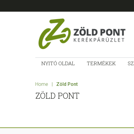
Skip
Skip
Skip
Skip
to
to
to
to
primary
main
primary
footer
navigation
content
sidebar
ZÖLD
Kerékpárt
mindenkinek!
NYITÓ OLDAL
TERMÉKEK
SZ
PONT
KERÉKPÁRÜ
Home
|
Zöld Pont
ZÖLD PONT