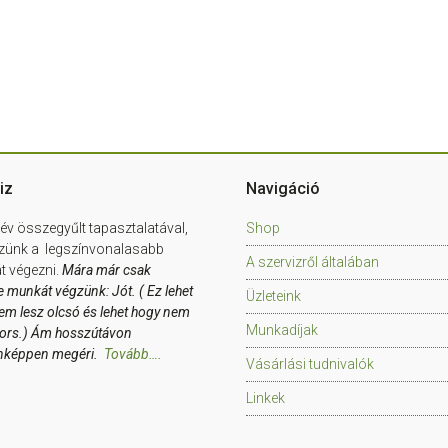
iz
Navigáció
év összegyűlt tapasztalatával,
Shop
zünk a legszínvonalasabb
A szervizről általában
 végezni.
Mára már csak
e munkát végzünk: Jót. ( Ez lehet
Üzleteink
em lesz olcsó és lehet hogy nem
Munkadíjak
yors.) Ám hosszútávon
nképpen megéri.
Tovább….
Vásárlási tudnivalók
Linkek