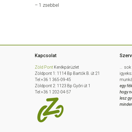
– 1 zsebbel
Footer
Kapcsolat
Szerv
Zöld Pont
Kerékpárüzlet
… sok 
Zöldpont 1: 1114 Bp Bartók B. út 21
igyeks
Tel:+36 1 365-09-45
munkát
Zöldpont 2: 1123 Bp Győri út 1
egy fél
Tel:+36 1 202-04-57
hogy n
lesz g
minde