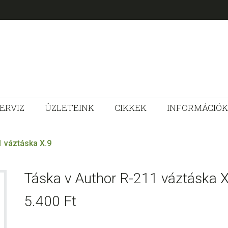
ERVIZ
ÜZLETEINK
CIKKEK
INFORMÁCIÓK
ZLET
 váztáska X.9
Táska v Author R-211 váztáska X
5.400
Ft