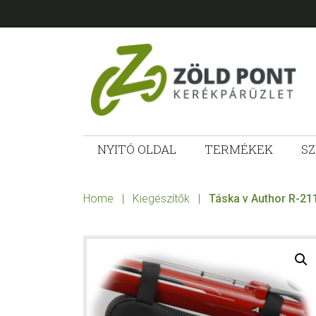
Skip
Skip
Skip
to
to
to
primary
main
footer
navigation
content
ZÖLD
Kerékpárt
mindenkinek!
NYITÓ OLDAL
TERMÉKEK
SZ
PONT
KERÉKPÁRÜ
Home
|
Kiegészítők
|
Táska v Author R-211