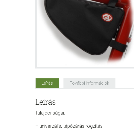
Leírás
További információk
Leírás
Tulajdonságai:
– univerzális, tépőzárás rögzítés