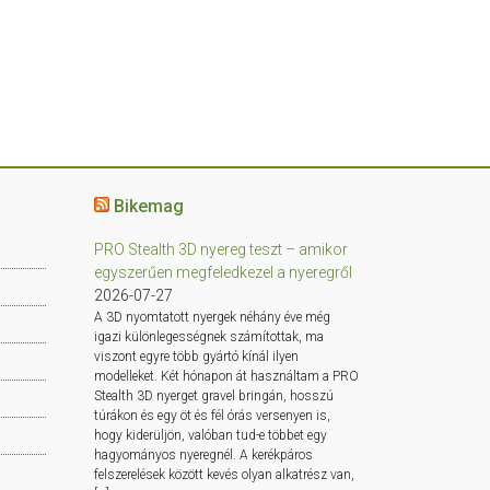
Bikemag
PRO Stealth 3D nyereg teszt – amikor
egyszerűen megfeledkezel a nyeregről
2026-07-27
A 3D nyomtatott nyergek néhány éve még
igazi különlegességnek számítottak, ma
viszont egyre több gyártó kínál ilyen
modelleket. Két hónapon át használtam a PRO
Stealth 3D nyerget gravel bringán, hosszú
túrákon és egy öt és fél órás versenyen is,
hogy kiderüljön, valóban tud-e többet egy
hagyományos nyeregnél. A kerékpáros
felszerelések között kevés olyan alkatrész van,