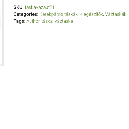
SKU:
taskavazaut211
Categories:
Kerékpáros táskák
,
Kiegészítők
,
Váztáskák
Tags:
Author
,
táska
,
váztáska