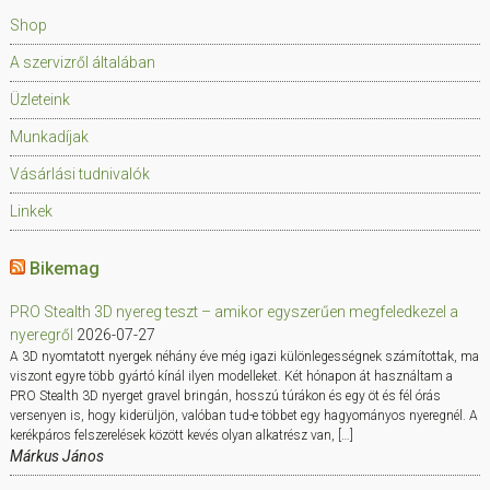
Shop
A szervizről általában
Üzleteink
Munkadíjak
Vásárlási tudnivalók
Linkek
Bikemag
PRO Stealth 3D nyereg teszt – amikor egyszerűen megfeledkezel a
nyeregről
2026-07-27
A 3D nyomtatott nyergek néhány éve még igazi különlegességnek számítottak, ma
viszont egyre több gyártó kínál ilyen modelleket. Két hónapon át használtam a
PRO Stealth 3D nyerget gravel bringán, hosszú túrákon és egy öt és fél órás
versenyen is, hogy kiderüljön, valóban tud-e többet egy hagyományos nyeregnél. A
kerékpáros felszerelések között kevés olyan alkatrész van, […]
Márkus János