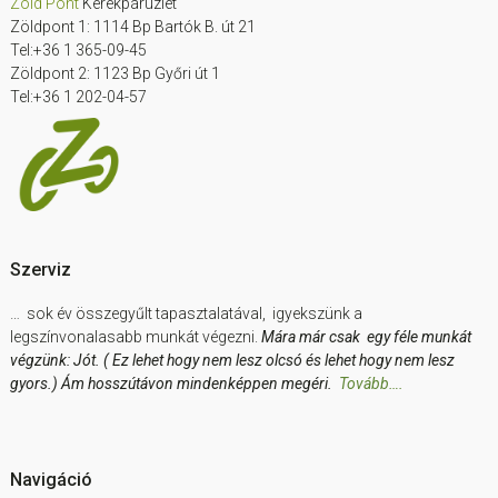
Zöld Pont
Kerékpárüzlet
Zöldpont 1: 1114 Bp Bartók B. út 21
Tel:+36 1 365-09-45
Zöldpont 2: 1123 Bp Győri út 1
Tel:+36 1 202-04-57
Szerviz
… sok év összegyűlt tapasztalatával, igyekszünk a
legszínvonalasabb munkát végezni.
Mára már csak egy féle munkát
végzünk: Jót. ( Ez lehet hogy nem lesz olcsó és lehet hogy nem lesz
gyors.) Ám hosszútávon mindenképpen megéri.
Tovább….
Navigáció