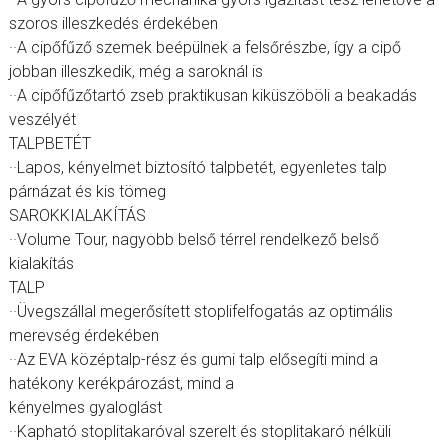
szoros illeszkedés érdekében
··A cipőfűző szemek beépülnek a felsőrészbe, így a cipő
jobban illeszkedik, még a saroknál is
··A cipőfűzőtartó zseb praktikusan kiküszöböli a beakadás
veszélyét
TALPBETÉT
··Lapos, kényelmet biztosító talpbetét, egyenletes talp
párnázat és kis tömeg
SAROKKIALAKÍTÁS
··Volume Tour, nagyobb belső térrel rendelkező belső
kialakítás
TALP
··Üvegszállal megerősített stoplifelfogatás az optimális
merevség érdekében
··Az EVA középtalp-rész és gumi talp elősegíti mind a
hatékony kerékpározást, mind a
kényelmes gyaloglást
··Kapható stoplitakaróval szerelt és stoplitakaró nélküli