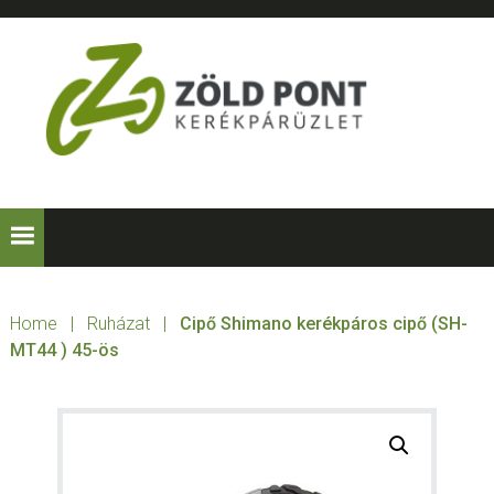
Skip
Skip
Skip
to
to
to
primary
main
footer
navigation
content
ZÖLD
Kerékpárt
mindenkinek!
PONT
KERÉKPÁRÜZLE
Home
|
Ruházat
|
Cipő Shimano kerékpáros cipő (SH-
MT44 ) 45-ös