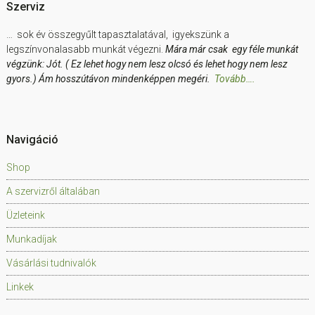
Szerviz
… sok év összegyűlt tapasztalatával, igyekszünk a
legszínvonalasabb munkát végezni.
Mára már csak egy féle munkát
végzünk: Jót. ( Ez lehet hogy nem lesz olcsó és lehet hogy nem lesz
gyors.) Ám hosszútávon mindenképpen megéri.
Tovább….
Navigáció
Shop
A szervizről általában
Üzleteink
Munkadíjak
Vásárlási tudnivalók
Linkek