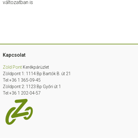
változatban is
Footer
Kapcsolat
Zöld Pont
Kerékpárüzlet
Zöldpont 1: 1114 Bp Bartók B. út 21
Tel:+36 1 365-09-45
Zöldpont 2: 1123 Bp Győri út 1
Tel:+36 1 202-04-57