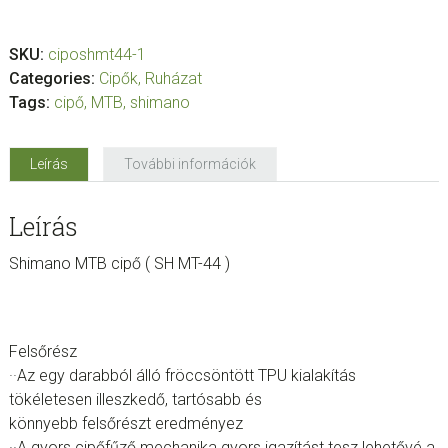
SKU:
ciposhmt44-1
Categories:
Cipők
,
Ruházat
Tags:
cipő
,
MTB
,
shimano
Leírás
További információk
Leírás
Shimano MTB cipő ( SH MT-44 )
Felsőrész
··Az egy darabból álló fröccsöntött TPU kialakítás
tökéletesen illeszkedő, tartósabb és
könnyebb felsőrészt eredményez
··A gyors cipőfűző mechanika gyors igazítást tesz lehetővé a