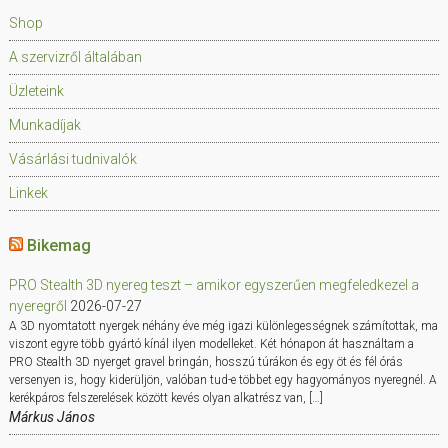
Shop
A szervizről általában
Üzleteink
Munkadíjak
Vásárlási tudnivalók
Linkek
Bikemag
PRO Stealth 3D nyereg teszt – amikor egyszerűen megfeledkezel a
nyeregről
2026-07-27
A 3D nyomtatott nyergek néhány éve még igazi különlegességnek számítottak, ma
viszont egyre több gyártó kínál ilyen modelleket. Két hónapon át használtam a
PRO Stealth 3D nyerget gravel bringán, hosszú túrákon és egy öt és fél órás
versenyen is, hogy kiderüljön, valóban tud-e többet egy hagyományos nyeregnél. A
kerékpáros felszerelések között kevés olyan alkatrész van, […]
Márkus János