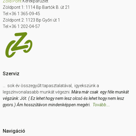
Zöld Pont
Kerékpárüzlet
Zöldpont 1: 1114 Bp Bartók B. út 21
Tel:+36 1 365-09-45
Zöldpont 2: 1123 Bp Győri út 1
Tel:+36 1 202-04-57
Szerviz
… sok év összegyűlt tapasztalatával, igyekszünk a
legszínvonalasabb munkát végezni.
Mára már csak egy féle munkát
végzünk: Jót. ( Ez lehet hogy nem lesz olcsó és lehet hogy nem lesz
gyors.) Ám hosszútávon mindenképpen megéri.
Tovább….
Navigáció