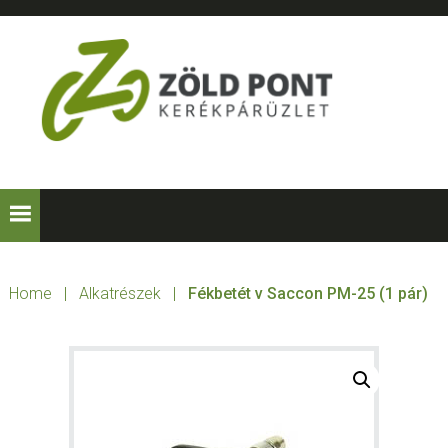
Skip
Skip
Skip
to
to
to
primary
main
footer
navigation
content
ZÖLD
Kerékpárt
mindenkinek!
PONT
KERÉKPÁRÜZLE
Home
|
Alkatrészek
|
Fékbetét v Saccon PM-25 (1 pár)