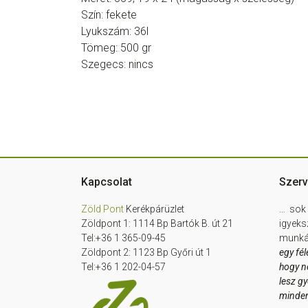
Szín: fekete
Lyukszám: 36l
Tömeg: 500 gr
Szegecs: nincs
Footer
Kapcsolat
Szerv
Zöld Pont
Kerékpárüzlet
… sok 
Zöldpont 1: 1114 Bp Bartók B. út 21
igyeks
Tel:+36 1 365-09-45
munkát
Zöldpont 2: 1123 Bp Győri út 1
egy fél
Tel:+36 1 202-04-57
hogy n
lesz g
minde