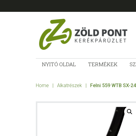
Skip
Skip
Skip
to
to
to
primary
main
footer
navigation
content
ZÖLD
Kerékpárt
mindenkinek!
NYITÓ OLDAL
TERMÉKEK
SZ
PONT
KERÉKPÁRÜ
Home
|
Alkatrészek
|
Felni 559 WTB SX-24