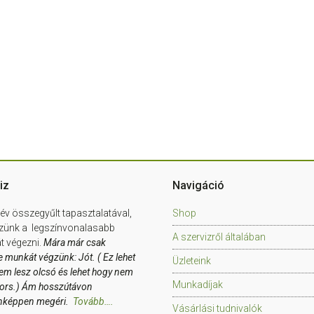
iz
Navigáció
év összegyűlt tapasztalatával,
Shop
zünk a legszínvonalasabb
A szervizről általában
 végezni.
Mára már csak
e munkát végzünk: Jót. ( Ez lehet
Üzleteink
em lesz olcsó és lehet hogy nem
Munkadíjak
yors.) Ám hosszútávon
nképpen megéri.
Tovább….
Vásárlási tudnivalók