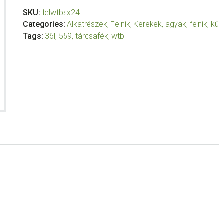
SKU:
felwtbsx24
Categories:
Alkatrészek
,
Felnik
,
Kerekek, agyak, felnik, kü
Tags:
36l
,
559
,
tárcsafék
,
wtb