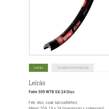
Leírás
További információk
Leírás
Felni 559 WTB SX-24 Disc
Fék: disc, csak tárcsafékhez
Méret: 559, 19 x 24 (magasság x szélesség)