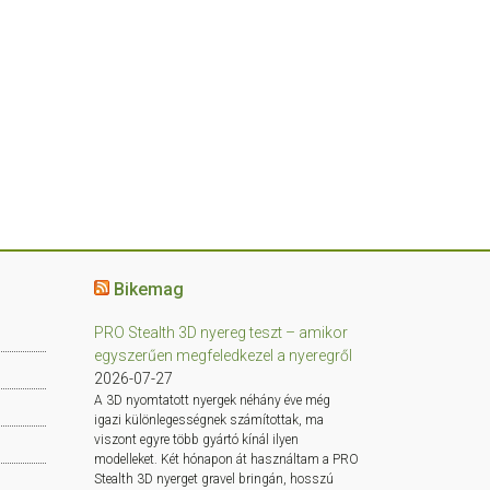
Bikemag
PRO Stealth 3D nyereg teszt – amikor
egyszerűen megfeledkezel a nyeregről
2026-07-27
A 3D nyomtatott nyergek néhány éve még
igazi különlegességnek számítottak, ma
viszont egyre több gyártó kínál ilyen
modelleket. Két hónapon át használtam a PRO
Stealth 3D nyerget gravel bringán, hosszú