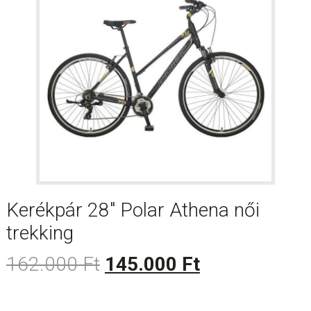
Kerékpár 28″ Polar Athena női
trekking
Original
Current
162.000
Ft
145.000
Ft
price
price
was:
is: