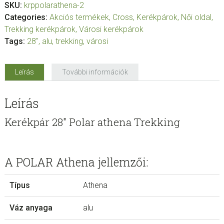
162.000 Ft.
145.000 Ft.
SKU:
krppolarathena-2
Categories:
Akciós termékek
,
Cross
,
Kerékpárok
,
Női oldal
,
Trekking kerékpárok
,
Városi kerékpárok
Tags:
28"
,
alu
,
trekking
,
városi
Leírás
További információk
Leírás
Kerékpár 28″ Polar athena Trekking
A POLAR Athena jellemzői:
Típus
Athena
Váz anyaga
alu