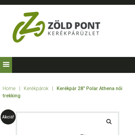
Skip
Skip
Skip
to
to
to
primary
main
footer
navigation
content
ZÖLD
Kerékpárt
mindenkinek!
PONT
KERÉKPÁRÜZLE
Home
|
Kerékpárok
|
Kerékpár 28″ Polar Athena női
trekking
Akció!