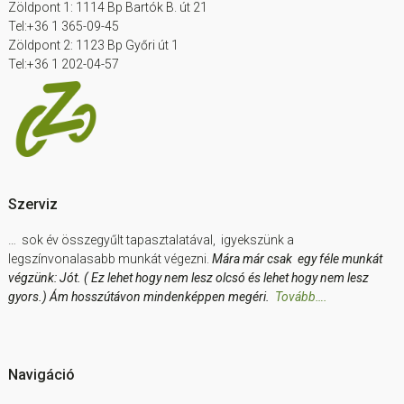
Zöldpont 1: 1114 Bp Bartók B. út 21
Tel:+36 1 365-09-45
Zöldpont 2: 1123 Bp Győri út 1
Tel:+36 1 202-04-57
Szerviz
… sok év összegyűlt tapasztalatával, igyekszünk a
legszínvonalasabb munkát végezni.
Mára már csak egy féle munkát
végzünk: Jót. ( Ez lehet hogy nem lesz olcsó és lehet hogy nem lesz
gyors.) Ám hosszútávon mindenképpen megéri.
Tovább….
Navigáció