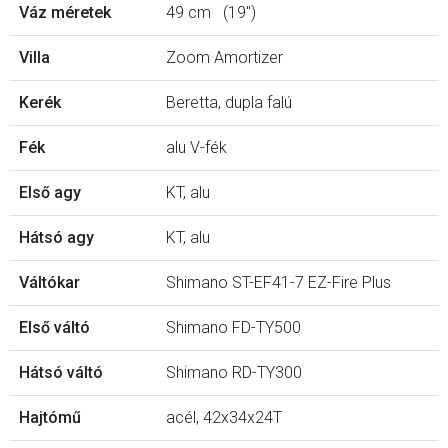
Váz méretek
49 cm (19″)
Villa
Zoom Amortizer
Kerék
Beretta, dupla falú
Fék
alu V-fék
Első agy
KT, alu
Hátsó agy
KT, alu
Váltókar
Shimano ST-EF41-7 EZ-Fire Plus
Első váltó
Shimano FD-TY500
Hátsó váltó
Shimano RD-TY300
Hajtómű
acél, 42x34x24T