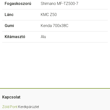
Fogaskoszorú
Shimano MF-TZ500-7
Lánc
KMC Z50
Gumi
Kenda 700x38C
Kitámasztó
Alu
Footer
Kapcsolat
Zöld Pont
Kerékpárüzlet