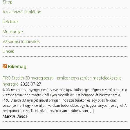
Shop
A szervizről általában
Üzleteink
Munkadíjak
Vásárlási tudnivalók
Linkek
Bikemag
PRO Stealth 3D nyereg teszt – amikor egyszerűen megfeledkezel a
nyeregről
2026-07-27
A 3D nyomtatott nyergek néhány éve még igazi különlegességnek számítottak, ma
viszont egyre több gyártó kínál ilyen modelleket. Két hónapon át használtam a
PRO Stealth 3D nyerget gravel bringán, hosszú túrákon és egy öt és fél órás
versenyen is, hogy kiderüljön, valóban tud-e többet egy hagyományos nyeregnél. A
kerékpáros felszerelések között kevés olyan alkatrész van, […]
Márkus János