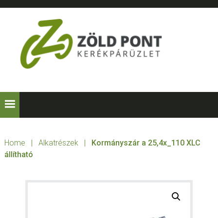
Skip
Skip
Skip
to
to
to
primary
main
footer
navigation
content
ZÖLD
Kerékpárt
mindenkinek!
PONT
KERÉKPÁRÜZLE
Home
|
Alkatrészek
|
Kormányszár a 25,4x_110 XLC
állítható