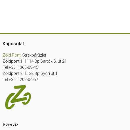
Footer
Kapcsolat
Zöld Pont
Kerékpárüzlet
Zöldpont 1: 1114 Bp Bartók B. út 21
Tel:+36 1 365-09-45
Zöldpont 2: 1123 Bp Győri út 1
Tel:+36 1 202-04-57
Szerviz