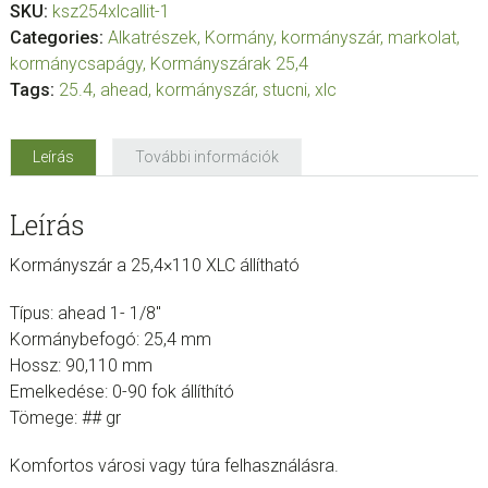
SKU:
ksz254xlcallit-1
Categories:
Alkatrészek
,
Kormány, kormányszár, markolat,
kormánycsapágy
,
Kormányszárak 25,4
Tags:
25.4
,
ahead
,
kormányszár
,
stucni
,
xlc
Leírás
További információk
Leírás
Kormányszár a 25,4×110 XLC állítható
Típus: ahead 1- 1/8″
Kormánybefogó: 25,4 mm
Hossz: 90,110 mm
Emelkedése: 0-90 fok állíthító
Tömege: ## gr
Komfortos városi vagy túra felhasználásra.