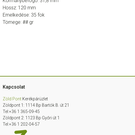
Kormánybefogó: 31,8 mm
Hossz: 120 mm
Emelkedése: 35 fok
Tömege: ## gr
Footer
Kapcsolat
Zöld Pont
Kerékpárüzlet
Zöldpont 1: 1114 Bp Bartók B. út 21
Tel:+36 1 365-09-45
Zöldpont 2: 1123 Bp Győri út 1
Tel:+36 1 202-04-57