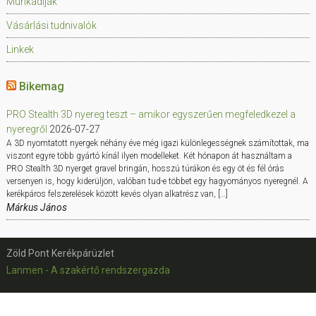
Munkadíjak
Vásárlási tudnivalók
Linkek
Bikemag
PRO Stealth 3D nyereg teszt – amikor egyszerűen megfeledkezel a
nyeregről
2026-07-27
A 3D nyomtatott nyergek néhány éve még igazi különlegességnek számítottak, ma
viszont egyre több gyártó kínál ilyen modelleket. Két hónapon át használtam a
PRO Stealth 3D nyerget gravel bringán, hosszú túrákon és egy öt és fél órás
versenyen is, hogy kiderüljön, valóban tud-e többet egy hagyományos nyeregnél. A
kerékpáros felszerelések között kevés olyan alkatrész van, […]
Márkus János
Zöld Pont Kerékpárüzlet
Lanmen - A szakértő rendszergazda