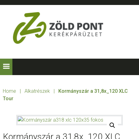
Skip
Skip
Skip
to
to
to
primary
main
footer
navigation
content
ZÖLD
Kerékpárt
mindenkinek!
PONT
KERÉKPÁRÜZLE
Home
|
Alkatrészek
|
Kormányszár a 31,8x_120 XLC
Tour
Kormányszár a 31,8x_120 XLC