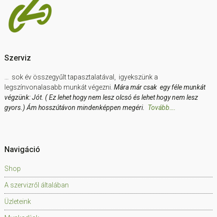
Szerviz
… sok év összegyűlt tapasztalatával, igyekszünk a
legszínvonalasabb munkát végezni.
Mára már csak egy féle munkát
végzünk: Jót. ( Ez lehet hogy nem lesz olcsó és lehet hogy nem lesz
gyors.) Ám hosszútávon mindenképpen megéri.
Tovább….
Navigáció
Shop
A szervizről általában
Üzleteink