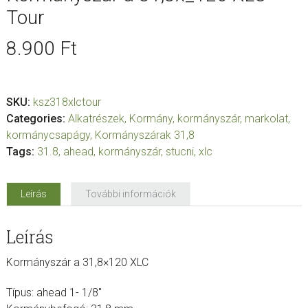
Tour
8.900
Ft
SKU:
ksz318xlctour
Categories:
Alkatrészek
,
Kormány, kormányszár, markolat,
kormánycsapágy
,
Kormányszárak 31,8
Tags:
31.8
,
ahead
,
kormányszár
,
stucni
,
xlc
Leírás
További információk
Leírás
Kormányszár a 31,8×120 XLC
Típus: ahead 1- 1/8″