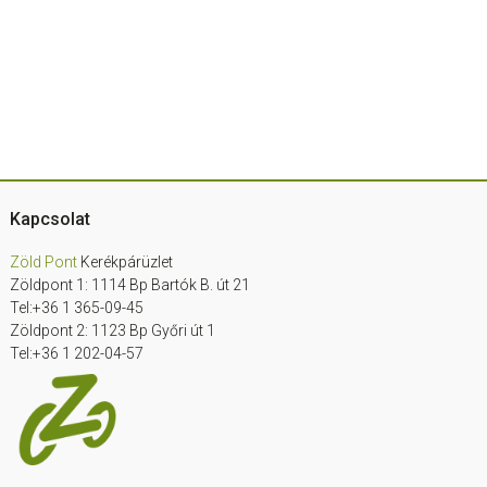
Footer
Kapcsolat
Zöld Pont
Kerékpárüzlet
Zöldpont 1: 1114 Bp Bartók B. út 21
Tel:+36 1 365-09-45
Zöldpont 2: 1123 Bp Győri út 1
Tel:+36 1 202-04-57