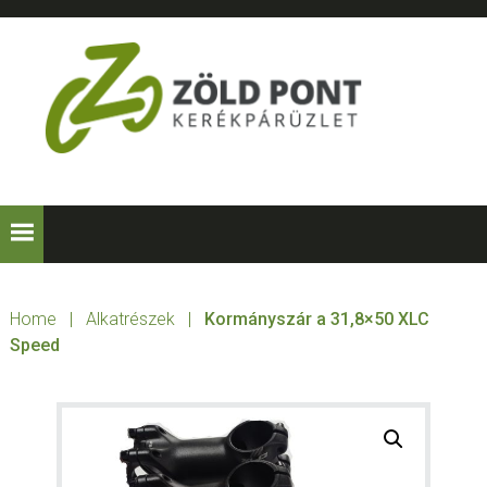
Skip
Skip
Skip
to
to
to
primary
main
footer
navigation
content
ZÖLD
Kerékpárt
mindenkinek!
PONT
KERÉKPÁRÜZLE
Home
|
Alkatrészek
|
Kormányszár a 31,8×50 XLC
Speed