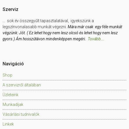
Szerviz
… sok év összegyűlt tapasztalatával, igyekszünk a
legszínvonalasabb munkát végezni.
Mára már csak egy féle munkát
végzünk: Jót. ( Ez lehet hogy nem lesz olcsó és lehet hogy nem lesz
gyors.) Ám hosszútávon mindenképpen megéri.
Tovább….
Navigáció
Shop
A szervizről általában
Üzleteink
Munkadíjak
Vásárlási tudnivalók
Linkek