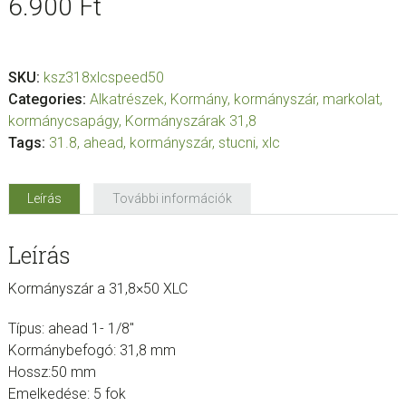
6.900
Ft
SKU:
ksz318xlcspeed50
Categories:
Alkatrészek
,
Kormány, kormányszár, markolat,
kormánycsapágy
,
Kormányszárak 31,8
Tags:
31.8
,
ahead
,
kormányszár
,
stucni
,
xlc
Leírás
További információk
Leírás
Kormányszár a 31,8×50 XLC
Típus: ahead 1- 1/8″
Kormánybefogó: 31,8 mm
Hossz:50 mm
Emelkedése: 5 fok