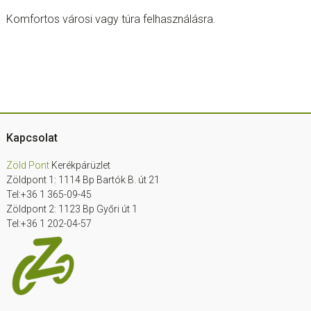
Komfortos városi vagy túra felhasználásra.
Footer
Kapcsolat
Zöld Pont
Kerékpárüzlet
Zöldpont 1: 1114 Bp Bartók B. út 21
Tel:+36 1 365-09-45
Zöldpont 2: 1123 Bp Győri út 1
Tel:+36 1 202-04-57