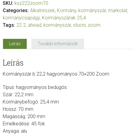
SKU:
ksz222zoom70
Categories:
Alkatrészek
,
Kormány, kormányszár, markolat,
kormánycsapágy
,
Kormányszárak 25,4
Tags:
22.2
,
ahead
,
kormányszár
,
stucni
,
zoom
Leírás
További információk
Leírás
Kormányszár b 22,2 hagyományos 70×200 Zoom
Típus: hagyományos bedugós
Szár: 22,2 mm
Kormánybefogó: 25,4 mm
Hossz: 70 mm
Magasság: 200 mm
Emelkedése: 45 fok
Anyaga: alu