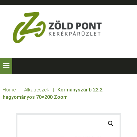
Skip
Skip
Skip
to
to
to
primary
main
footer
navigation
content
ZÖLD
Kerékpárt
mindenkinek!
PONT
KERÉKPÁRÜZLE
Home
|
Alkatrészek
|
Kormányszár b 22,2
hagyományos 70×200 Zoom