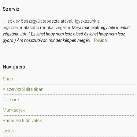
Szerviz
… sok év összegyűlt tapasztalatával, igyekszünk a
legszínvonalasabb munkát végezni.
Mára már csak egy féle munkát
végzünk: Jót. ( Ez lehet hogy nem lesz olcsó és lehet hogy nem lesz
gyors.) Ám hosszútávon mindenképpen megéri.
Tovább….
Navigáció
Shop
A szervizről általában
Üzleteink
Munkadíjak
Vásárlási tudnivalók
Linkek