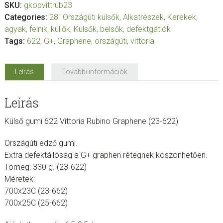
SKU:
gkopvittrub23
Categories:
28" Országúti külsők
,
Alkatrészek
,
Kerekek,
agyak, felnik, küllők
,
Külsők, belsők, defektgátlók
Tags:
622
,
G+
,
Graphene
,
országúti
,
vittoria
Leírás
További információk
Leírás
Külső gumi 622 Vittoria Rubino Graphene (23-622)
Országúti edző gumi.
Extra defektállóság a G+ graphen rétegnek köszönhetően.
Tömeg: 330 g. (23-622)
Méretek:
700x23C (23-662)
700x25C (25-662)