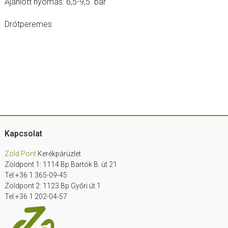
Ajánlott nyomás: 6,5-9,5. bar
Drótperemes
Footer
Kapcsolat
Zöld Pont
Kerékpárüzlet
Zöldpont 1: 1114 Bp Bartók B. út 21
Tel:+36 1 365-09-45
Zöldpont 2: 1123 Bp Győri út 1
Tel:+36 1 202-04-57