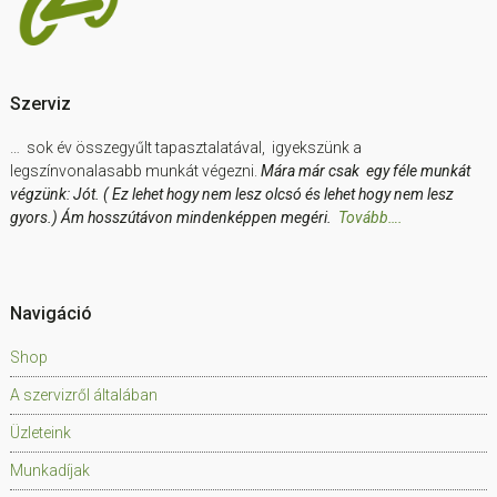
Szerviz
… sok év összegyűlt tapasztalatával, igyekszünk a
legszínvonalasabb munkát végezni.
Mára már csak egy féle munkát
végzünk: Jót. ( Ez lehet hogy nem lesz olcsó és lehet hogy nem lesz
gyors.) Ám hosszútávon mindenképpen megéri.
Tovább….
Navigáció
Shop
A szervizről általában
Üzleteink
Munkadíjak