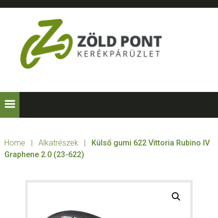
Skip
Skip
Skip
to
to
to
primary
main
footer
navigation
content
ZÖLD
Kerékpárt
mindenkinek!
PONT
KERÉKPÁRÜZLE
Home
|
Alkatrészek
|
Külső gumi 622 Vittoria Rubino IV
Graphene 2.0 (23-622)