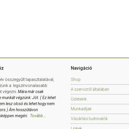
iz
Navigáció
év összegyűlt tapasztalatával,
Shop
zünk a legszínvonalasabb
A szervizről általában
 végezni.
Mára már csak
e munkát végzünk: Jót. ( Ez lehet
Üzleteink
em lesz olcsó és lehet hogy nem
Munkadíjak
yors.) Ám hosszútávon
nképpen megéri.
Tovább….
Vásárlási tudnivalók
Linkek