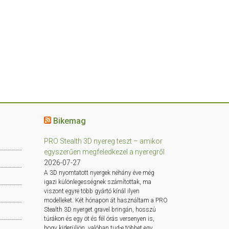
Bikemag
PRO Stealth 3D nyereg teszt – amikor
egyszerűen megfeledkezel a nyeregről
2026-07-27
A 3D nyomtatott nyergek néhány éve még
igazi különlegességnek számítottak, ma
viszont egyre több gyártó kínál ilyen
modelleket. Két hónapon át használtam a PRO
Stealth 3D nyerget gravel bringán, hosszú
túrákon és egy öt és fél órás versenyen is,
hogy kiderüljön, valóban tud-e többet egy