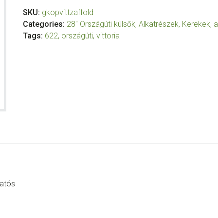
SKU:
gkopvittzaffold
Categories:
28" Országúti külsők
,
Alkatrészek
,
Kerekek, ag
Tags:
622
,
országúti
,
vittoria
gatós