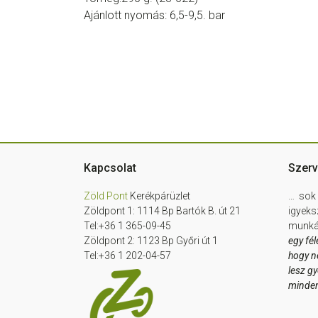
Ajánlott nyomás: 6,5-9,5. bar
Footer
Kapcsolat
Szerv
Zöld Pont
Kerékpárüzlet
… sok 
Zöldpont 1: 1114 Bp Bartók B. út 21
igyeks
Tel:+36 1 365-09-45
munkát
Zöldpont 2: 1123 Bp Győri út 1
egy fél
Tel:+36 1 202-04-57
hogy n
lesz g
minde