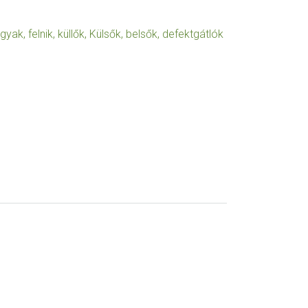
yak, felnik, küllők
,
Külsők, belsők, defektgátlók