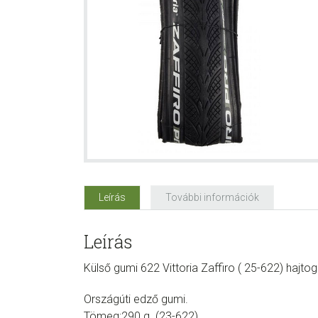
Leírás
További információk
Leírás
Külső gumi 622 Vittoria Zaffiro ( 25-622) hajto
Országúti edző gumi.
Tömeg:290 g. (23-622)