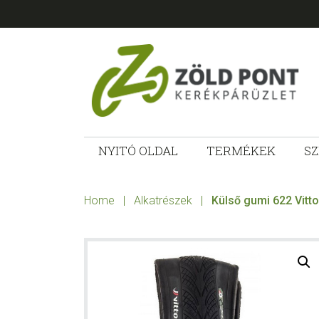
Skip
Skip
Skip
to
to
to
primary
main
footer
navigation
content
ZÖLD
Kerékpárt
mindenkinek!
NYITÓ OLDAL
TERMÉKEK
SZ
PONT
KERÉKPÁRÜ
Home
|
Alkatrészek
|
Külső gumi 622 Vitto