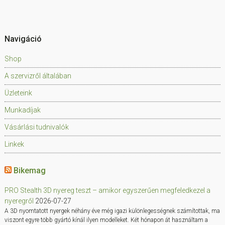
Navigáció
Shop
A szervizről általában
Üzleteink
Munkadíjak
Vásárlási tudnivalók
Linkek
Bikemag
PRO Stealth 3D nyereg teszt – amikor egyszerűen megfeledkezel a
nyeregről
2026-07-27
A 3D nyomtatott nyergek néhány éve még igazi különlegességnek számítottak, ma
viszont egyre több gyártó kínál ilyen modelleket. Két hónapon át használtam a