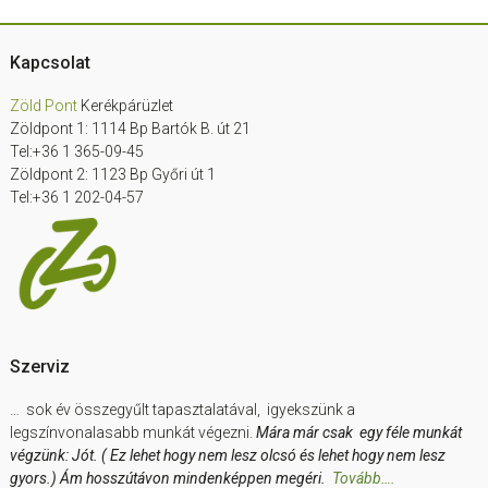
Footer
Kapcsolat
Zöld Pont
Kerékpárüzlet
Zöldpont 1: 1114 Bp Bartók B. út 21
Tel:+36 1 365-09-45
Zöldpont 2: 1123 Bp Győri út 1
Tel:+36 1 202-04-57
Szerviz
… sok év összegyűlt tapasztalatával, igyekszünk a
legszínvonalasabb munkát végezni.
Mára már csak egy féle munkát
végzünk: Jót. ( Ez lehet hogy nem lesz olcsó és lehet hogy nem lesz
gyors.) Ám hosszútávon mindenképpen megéri.
Tovább….