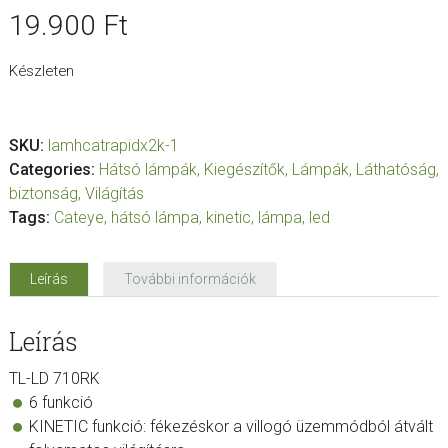
19.900
Ft
Készleten
SKU:
lamhcatrapidx2k-1
Categories:
Hátsó lámpák
,
Kiegészítők
,
Lámpák
,
Láthatóság,
biztonság
,
Világítás
Tags:
Cateye
,
hátsó lámpa
,
kinetic
,
lámpa
,
led
Leírás
További információk
Leírás
TL-LD 710RK
6 funkció
KINETIC funkció: fékezéskor a villogó üzemmódból átvált