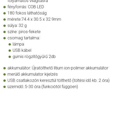
folyamatos világításra
fényforrás: COB LED
180 fokos láthatóság
mérete:74.4 x 30.5 x 32.9mm
súlya: 32 g
színe: piros-fekete
csomag tartalma:
lámpa
USB kábel
gumis rögzítőgyűrű 2db
akkumulátor: Újratölthető lítium ion-polimer akkumulátor
merülő akkumulator kijelzés
USB csatlakozón keresztül tölthető (töltési idő kb. 2 óra)
üzemidő: 5-30 óra (funkciótól függöen)