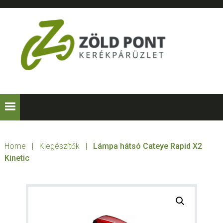
Skip
Skip
Skip
to
to
to
primary
main
footer
navigation
content
ZÖLD
Kerékpárt
mindenkinek!
PONT
KERÉKPÁRÜZLE
Home
|
Kiegészítők
|
Lámpa hátsó Cateye Rapid X2
Kinetic