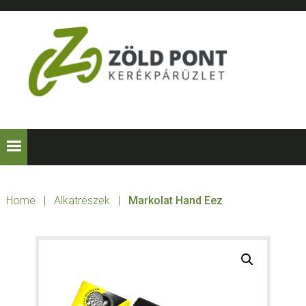
Skip
Skip
Skip
to
to
to
primary
main
footer
navigation
content
ZÖLD
Kerékpárt
mindenkinek!
PONT
KERÉKPÁRÜZLE
Home
|
Alkatrészek
|
Markolat Hand Eez