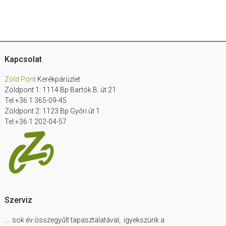
Footer
Kapcsolat
Zöld Pont
Kerékpárüzlet
Zöldpont 1: 1114 Bp Bartók B. út 21
Tel:+36 1 365-09-45
Zöldpont 2: 1123 Bp Győri út 1
Tel:+36 1 202-04-57
Szerviz
… sok év összegyűlt tapasztalatával, igyekszünk a