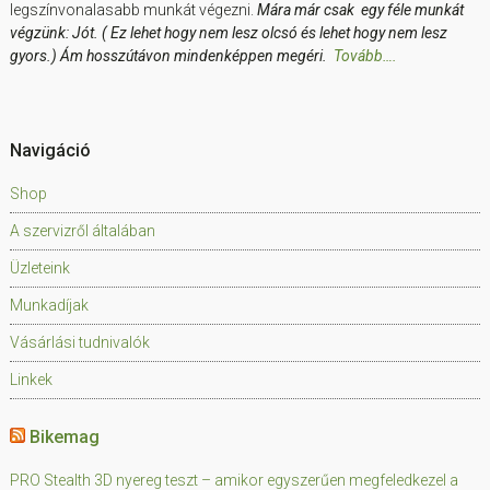
legszínvonalasabb munkát végezni.
Mára már csak egy féle munkát
végzünk: Jót. ( Ez lehet hogy nem lesz olcsó és lehet hogy nem lesz
gyors.) Ám hosszútávon mindenképpen megéri.
Tovább….
Navigáció
Shop
A szervizről általában
Üzleteink
Munkadíjak
Vásárlási tudnivalók
Linkek
Bikemag
PRO Stealth 3D nyereg teszt – amikor egyszerűen megfeledkezel a