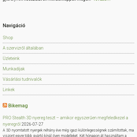
Navigáció
Shop
A szervizről általában
Üzleteink
Munkadíjak
Vásárlási tudnivalók
Linkek
Bikemag
PRO Stealth 3D nyereg teszt – amikor egyszerűen megfeledkezel a
nyeregről
2026-07-27
A 3D nyomtatott nyergek néhány éve még igazi különlegességnek számítottak, ma
viszont egyre több gyártó kínál ilyen modelleket. Két hónapon át használtam a