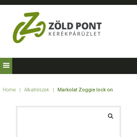
Skip
Skip
Skip
to
to
to
primary
main
footer
navigation
content
ZÖLD
Kerékpárt
mindenkinek!
PONT
KERÉKPÁRÜZLE
Home
|
Alkatrészek
|
Markolat Zoggie lock on