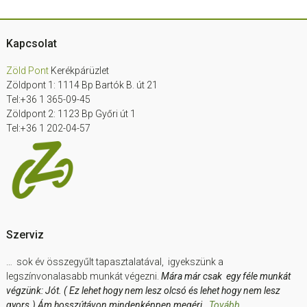
Footer
Kapcsolat
Zöld Pont
Kerékpárüzlet
Zöldpont 1: 1114 Bp Bartók B. út 21
Tel:+36 1 365-09-45
Zöldpont 2: 1123 Bp Győri út 1
Tel:+36 1 202-04-57
Szerviz
… sok év összegyűlt tapasztalatával, igyekszünk a
legszínvonalasabb munkát végezni.
Mára már csak egy féle munkát
végzünk: Jót. ( Ez lehet hogy nem lesz olcsó és lehet hogy nem lesz
gyors.) Ám hosszútávon mindenképpen megéri.
Tovább….