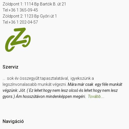
Zöldpont 1: 1114 Bp Bartók B. út 21
Tel:+36 1 365-09-45
Zöldpont 2: 1123 Bp Győri út 1
Tel:+36 1 202-04-57
Szerviz
… sok év összegyűlt tapasztalatával, igyekszünk a
legszínvonalasabb munkát végezni.
Mára már csak egy féle munkát
végzünk: Jót. ( Ez lehet hogy nem lesz olcsó és lehet hogy nem lesz
gyors.) Ám hosszútávon mindenképpen megéri.
Tovább….
Navigáció