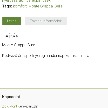
nyergszárak, nyeregbilincsek
Tags:
komfort
,
Monte Grappa
,
Selle
Leírás
További információk
Leírás
Monte Grappa Sure
Kedvező áru sportnyereg mindennapos használatra.
Footer
Kapcsolat
Zöld Pont
Kerékpárüzlet