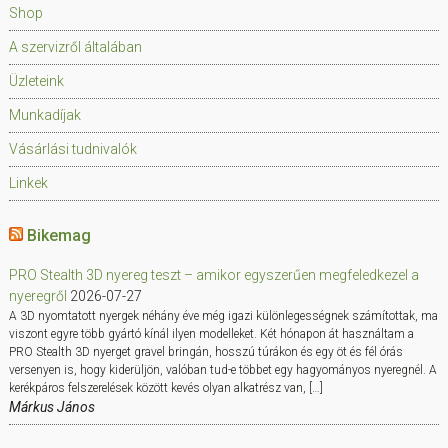
Shop
A szervizről általában
Üzleteink
Munkadíjak
Vásárlási tudnivalók
Linkek
Bikemag
PRO Stealth 3D nyereg teszt – amikor egyszerűen megfeledkezel a
nyeregről
2026-07-27
A 3D nyomtatott nyergek néhány éve még igazi különlegességnek számítottak, ma
viszont egyre több gyártó kínál ilyen modelleket. Két hónapon át használtam a
PRO Stealth 3D nyerget gravel bringán, hosszú túrákon és egy öt és fél órás
versenyen is, hogy kiderüljön, valóban tud-e többet egy hagyományos nyeregnél. A
kerékpáros felszerelések között kevés olyan alkatrész van, […]
Márkus János