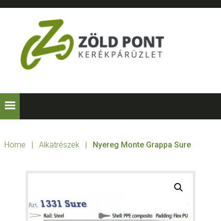
Skip
Skip
Skip
to
to
to
primary
main
footer
navigation
content
ZÖLD
Kerékpárt
mindenkinek!
PONT
KERÉKPÁRÜZLE
Home
|
Alkatrészek
|
Nyereg Monte Grappa Sure