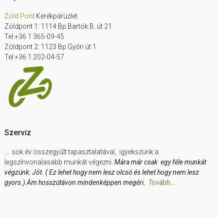
Zöld Pont
Kerékpárüzlet
Zöldpont 1: 1114 Bp Bartók B. út 21
Tel:+36 1 365-09-45
Zöldpont 2: 1123 Bp Győri út 1
Tel:+36 1 202-04-57
Szerviz
… sok év összegyűlt tapasztalatával, igyekszünk a
legszínvonalasabb munkát végezni.
Mára már csak egy féle munkát
végzünk: Jót. ( Ez lehet hogy nem lesz olcsó és lehet hogy nem lesz
gyors.) Ám hosszútávon mindenképpen megéri.
Tovább….