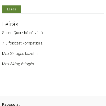
Leírás
Leírás
Sachs Quarz hátsó váltó
7-8 fokozat kompatibilis.
Max 32fogas kazetta.
Max 34fog átfogás.
Footer
Kapcsolat