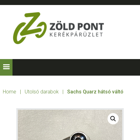
Skip
Skip
Skip
to
to
to
primary
main
footer
navigation
content
ZÖLD
Kerékpárt
mindenkinek!
PONT
KERÉKPÁRÜZLE
Home
|
Utolsó darabok
|
Sachs Quarz hátsó váltó