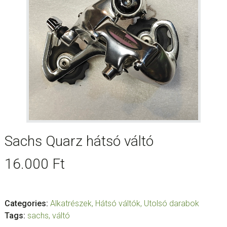
Sachs Quarz hátsó váltó
16.000
Ft
Categories:
Alkatrészek
,
Hátsó váltók
,
Utolsó darabok
Tags:
sachs
,
váltó