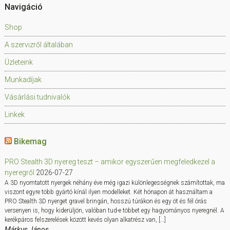
Navigáció
Shop
A szervizről általában
Üzleteink
Munkadíjak
Vásárlási tudnivalók
Linkek
Bikemag
PRO Stealth 3D nyereg teszt – amikor egyszerűen megfeledkezel a
nyeregről
2026-07-27
A 3D nyomtatott nyergek néhány éve még igazi különlegességnek számítottak, ma
viszont egyre több gyártó kínál ilyen modelleket. Két hónapon át használtam a
PRO Stealth 3D nyerget gravel bringán, hosszú túrákon és egy öt és fél órás
versenyen is, hogy kiderüljön, valóban tud-e többet egy hagyományos nyeregnél. A
kerékpáros felszerelések között kevés olyan alkatrész van, […]
Márkus János