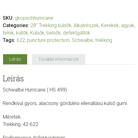
SKU:
gkopschhurricane
Categories:
28" Trekking külsők
,
Alkatrészek
,
Kerekek, agyak,
felnik, küllők
,
Külsők, belsők, defektgátlók
Tags:
622
,
puncture protection
,
Schwalbe
,
trekking
Leírás
További információk
Leírás
Schwalbe Hurricane ( HS 499)
Rendkívül gyors, alacsony gördülési ellenállású külső gumi.
Méretek:
Trekking :42-622
Performance defektvédelem.