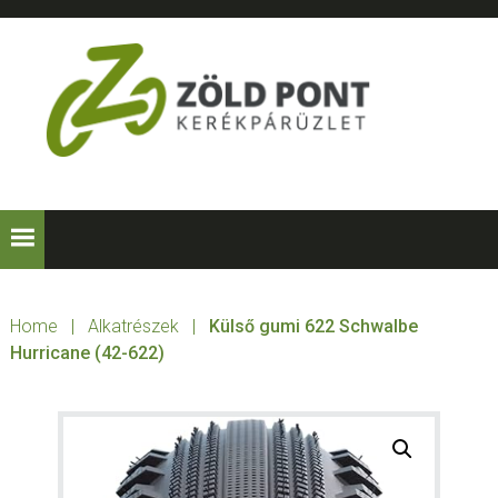
Skip
Skip
Skip
to
to
to
primary
main
footer
navigation
content
ZÖLD
Kerékpárt
mindenkinek!
PONT
KERÉKPÁRÜZLE
Home
|
Alkatrészek
|
Külső gumi 622 Schwalbe
Hurricane (42-622)