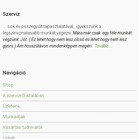
Szerviz
… sok év összegyűlt tapasztalatával, igyekszünk a
legszínvonalasabb munkát végezni.
Mára már csak egy féle munkát
végzünk: Jót. ( Ez lehet hogy nem lesz olcsó és lehet hogy nem lesz
gyors.) Ám hosszútávon mindenképpen megéri.
Tovább….
Navigáció
Shop
A szervizről általában
Üzleteink
Munkadíjak
Vásárlási tudnivalók
Linkek