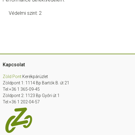
Védelmi szint: 2
Footer
Kapcsolat
Zöld Pont
Kerékpárüzlet
Zöldpont 1: 1114 Bp Bartók B. út 21
Tel:+36 1 365-09-45
Zöldpont 2: 1123 Bp Győri út 1
Tel:+36 1 202-04-57