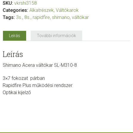
SKU:
vkrshi3158
Categories:
Alkatrészek
,
Váltókarok
Tags:
3s.
,
8s.
,
rapidfire
,
shimano
,
váltókar
Leírás
További információk
Leírás
Shimano Acera váltókar SL-M310-8
3×7 fokozat párban
Rapidfire Plus működési rendszer
Optikai kijelző