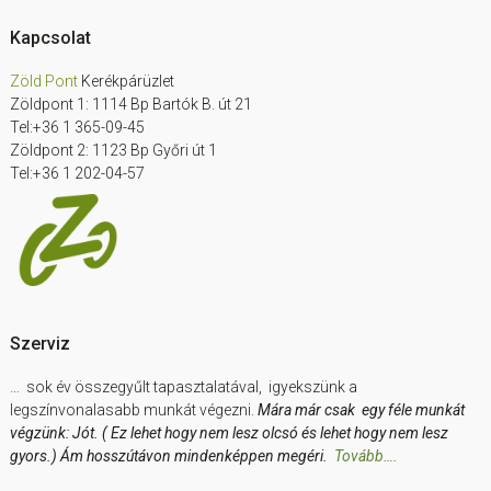
Footer
Kapcsolat
Zöld Pont
Kerékpárüzlet
Zöldpont 1: 1114 Bp Bartók B. út 21
Tel:+36 1 365-09-45
Zöldpont 2: 1123 Bp Győri út 1
Tel:+36 1 202-04-57
Szerviz
… sok év összegyűlt tapasztalatával, igyekszünk a
legszínvonalasabb munkát végezni.
Mára már csak egy féle munkát
végzünk: Jót. ( Ez lehet hogy nem lesz olcsó és lehet hogy nem lesz
gyors.) Ám hosszútávon mindenképpen megéri.
Tovább….