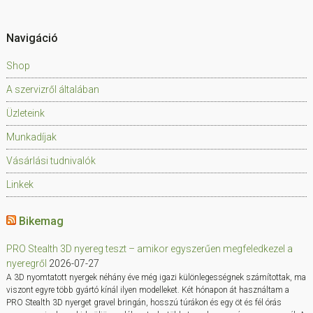
Navigáció
Shop
A szervizről általában
Üzleteink
Munkadíjak
Vásárlási tudnivalók
Linkek
Bikemag
PRO Stealth 3D nyereg teszt – amikor egyszerűen megfeledkezel a
nyeregről
2026-07-27
A 3D nyomtatott nyergek néhány éve még igazi különlegességnek számítottak, ma
viszont egyre több gyártó kínál ilyen modelleket. Két hónapon át használtam a
PRO Stealth 3D nyerget gravel bringán, hosszú túrákon és egy öt és fél órás