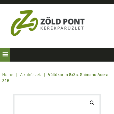
Skip
Skip
Skip
to
to
to
primary
main
footer
navigation
content
ZÖLD
Kerékpárt
mindenkinek!
PONT
KERÉKPÁRÜZLE
Home
|
Alkatrészek
|
Váltókar m 8x3s. Shimano Acera
315