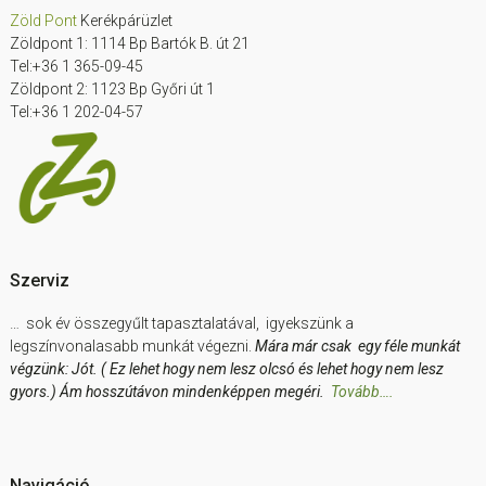
Zöld Pont
Kerékpárüzlet
Zöldpont 1: 1114 Bp Bartók B. út 21
Tel:+36 1 365-09-45
Zöldpont 2: 1123 Bp Győri út 1
Tel:+36 1 202-04-57
Szerviz
… sok év összegyűlt tapasztalatával, igyekszünk a
legszínvonalasabb munkát végezni.
Mára már csak egy féle munkát
végzünk: Jót. ( Ez lehet hogy nem lesz olcsó és lehet hogy nem lesz
gyors.) Ám hosszútávon mindenképpen megéri.
Tovább….
Navigáció