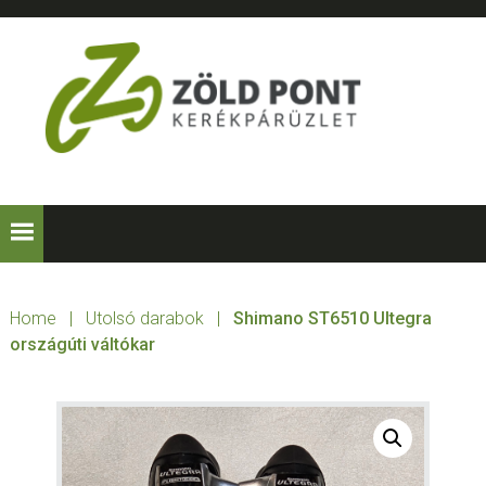
Skip
Skip
Skip
to
to
to
primary
main
footer
navigation
content
ZÖLD
Kerékpárt
mindenkinek!
PONT
KERÉKPÁRÜZLE
Home
|
Utolsó darabok
|
Shimano ST6510 Ultegra
országúti váltókar