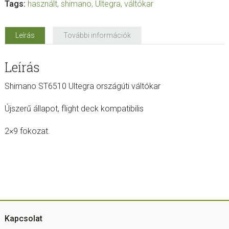
Tags:
használt
,
shimano
,
Ultegra
,
váltókar
Leírás
További információk
Leírás
Shimano ST6510 Ultegra országúti váltókar
Újszerű állapot, flight deck kompatibilis
2×9 fokozat.
Footer
Kapcsolat