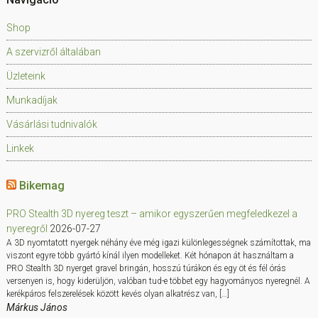
Shop
A szervizről általában
Üzleteink
Munkadíjak
Vásárlási tudnivalók
Linkek
Bikemag
PRO Stealth 3D nyereg teszt – amikor egyszerűen megfeledkezel a
nyeregről
2026-07-27
A 3D nyomtatott nyergek néhány éve még igazi különlegességnek számítottak, ma
viszont egyre több gyártó kínál ilyen modelleket. Két hónapon át használtam a
PRO Stealth 3D nyerget gravel bringán, hosszú túrákon és egy öt és fél órás
versenyen is, hogy kiderüljön, valóban tud-e többet egy hagyományos nyeregnél. A
kerékpáros felszerelések között kevés olyan alkatrész van, […]
Márkus János