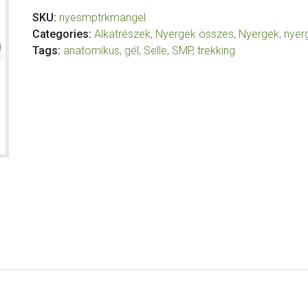
SKU:
nyesmptrkmangel
Categories:
Alkatrészek
,
Nyergek összes
,
Nyergek, nyerg
Tags:
anatomikus
,
gél
,
Selle
,
SMP
,
trekking