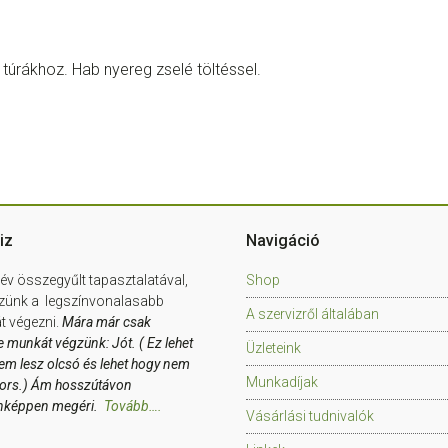
túrákhoz. Hab nyereg zselé töltéssel.
iz
Navigáció
év összegyűlt tapasztalatával,
Shop
zünk a legszínvonalasabb
A szervizről általában
 végezni.
Mára már csak
e munkát végzünk: Jót. ( Ez lehet
Üzleteink
em lesz olcsó és lehet hogy nem
Munkadíjak
yors.) Ám hosszútávon
nképpen megéri.
Tovább….
Vásárlási tudnivalók