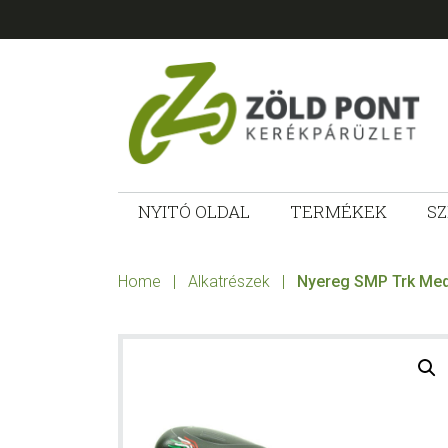
Skip
Skip
Skip
to
to
to
primary
main
footer
navigation
content
ZÖLD
Kerékpárt
mindenkinek!
NYITÓ OLDAL
TERMÉKEK
SZ
PONT
KERÉKPÁRÜ
Home
|
Alkatrészek
|
Nyereg SMP Trk Med