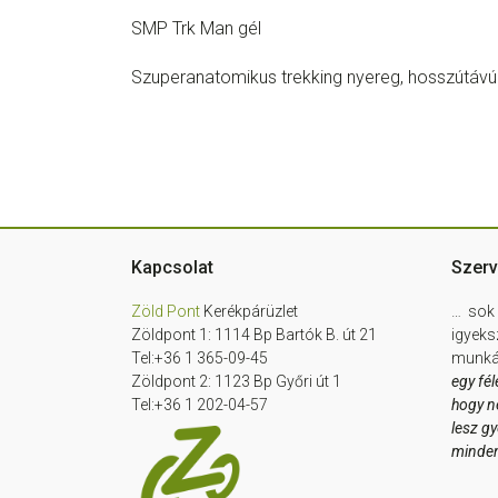
SMP Trk Man gél
Szuperanatomikus trekking nyereg, hosszútávú 
Footer
Kapcsolat
Szerv
Zöld Pont
Kerékpárüzlet
… sok 
Zöldpont 1: 1114 Bp Bartók B. út 21
igyeks
Tel:+36 1 365-09-45
munkát
Zöldpont 2: 1123 Bp Győri út 1
egy fél
Tel:+36 1 202-04-57
hogy n
lesz g
minde