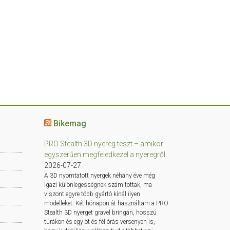
Bikemag
PRO Stealth 3D nyereg teszt – amikor
egyszerűen megfeledkezel a nyeregről
2026-07-27
A 3D nyomtatott nyergek néhány éve még
igazi különlegességnek számítottak, ma
viszont egyre több gyártó kínál ilyen
modelleket. Két hónapon át használtam a PRO
Stealth 3D nyerget gravel bringán, hosszú
túrákon és egy öt és fél órás versenyen is,