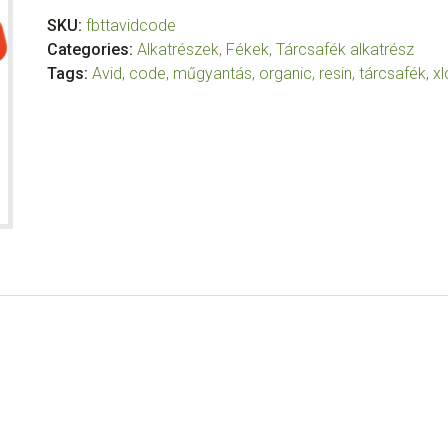
SKU:
fbttavidcode
Categories:
Alkatrészek
,
Fékek
,
Tárcsafék alkatrész
Tags:
Avid
,
code
,
műgyantás
,
organic
,
resin
,
tárcsafék
,
xl