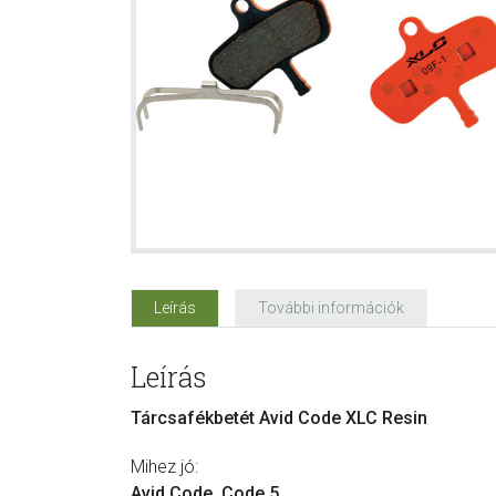
Leírás
További információk
Leírás
Tárcsafékbetét Avid Code XLC Resin
Mihez jó:
Avid Code, Code 5