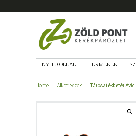
Skip
Skip
Skip
to
to
to
primary
main
footer
navigation
content
ZÖLD
Kerékpárt
mindenkinek!
NYITÓ OLDAL
TERMÉKEK
SZ
PONT
KERÉKPÁRÜ
Home
|
Alkatrészek
|
Tárcsafékbetét Avid