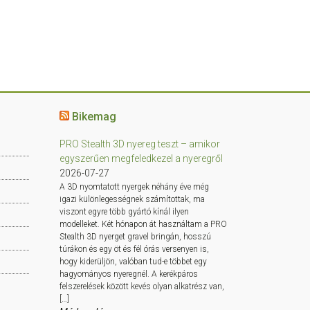
Bikemag
PRO Stealth 3D nyereg teszt – amikor
egyszerűen megfeledkezel a nyeregről
2026-07-27
A 3D nyomtatott nyergek néhány éve még
igazi különlegességnek számítottak, ma
viszont egyre több gyártó kínál ilyen
modelleket. Két hónapon át használtam a PRO
Stealth 3D nyerget gravel bringán, hosszú
túrákon és egy öt és fél órás versenyen is,
hogy kiderüljön, valóban tud-e többet egy
hagyományos nyeregnél. A kerékpáros
felszerelések között kevés olyan alkatrész van,
[…]