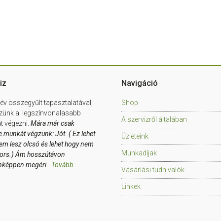
iz
Navigáció
év összegyűlt tapasztalatával,
Shop
zünk a legszínvonalasabb
A szervizről általában
 végezni.
Mára már csak
e munkát végzünk: Jót. ( Ez lehet
Üzleteink
em lesz olcsó és lehet hogy nem
Munkadíjak
yors.) Ám hosszútávon
nképpen megéri.
Tovább….
Vásárlási tudnivalók
Linkek