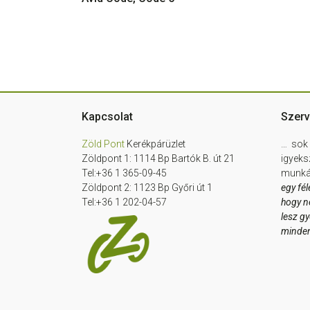
Footer
Kapcsolat
Szerv
Zöld Pont
Kerékpárüzlet
… sok 
Zöldpont 1: 1114 Bp Bartók B. út 21
igyeks
Tel:+36 1 365-09-45
munkát
Zöldpont 2: 1123 Bp Győri út 1
egy fél
Tel:+36 1 202-04-57
hogy n
lesz g
minde