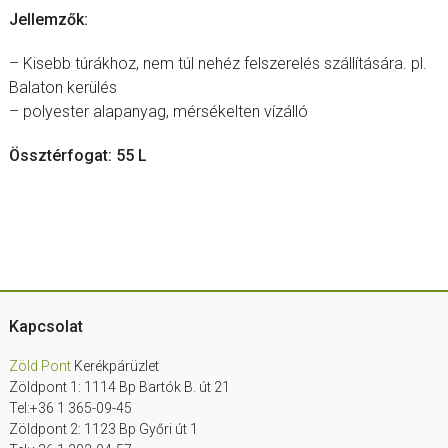
Jellemzők:
– Kisebb túrákhoz, nem túl nehéz felszerelés szállítására. pl.
Balaton kerülés
– polyester alapanyag, mérsékelten vízálló
Össztérfogat: 55 L
Footer
Kapcsolat
Zöld Pont
Kerékpárüzlet
Zöldpont 1: 1114 Bp Bartók B. út 21
Tel:+36 1 365-09-45
Zöldpont 2: 1123 Bp Győri út 1