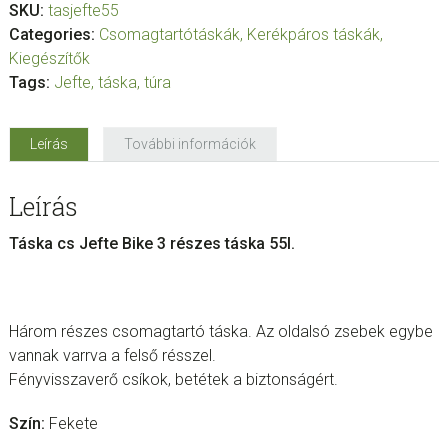
SKU:
tasjefte55
Categories:
Csomagtartótáskák
,
Kerékpáros táskák
,
Kiegészítők
Tags:
Jefte
,
táska
,
túra
Leírás
További információk
Leírás
Táska cs Jefte Bike 3 részes táska 55l.
Három részes csomagtartó táska. Az oldalsó zsebek egybe
vannak varrva a felső résszel.
Fényvisszaverő csíkok, betétek a biztonságért.
Szín:
Fekete