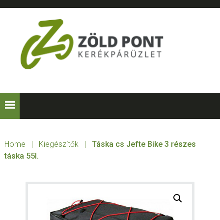
Skip
Skip
Skip
to
to
to
primary
main
footer
navigation
content
ZÖLD
Kerékpárt
mindenkinek!
PONT
KERÉKPÁRÜZLE
Home
|
Kiegészítők
|
Táska cs Jefte Bike 3 részes
táska 55l.