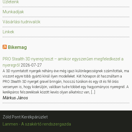
Üzleteink
Munkadíjak
Vásárlási tudnivalók
Linkek
Bikemag
PRO Stealth 3D nyereg teszt – amikor egyszerűen megfeledkezel a
nyeregről
2026-07-27
A 3D nyomtatott nyergek néhány éve még igazi különlegességnek számítottak, ma
viszont egyre több gyártó kínál ilyen modelleket. Két hónapon át használtam a
PRO Stealth 3D nyerget gravel bringán, hosszú túrákon és egy öt és fél órás
versenyen is, hogy kiderüljön, valóban tud-e többet egy hagyományos nyeregnél. A
kerékpáros felszerelések között kevés olyan alkatrész van, […]
Márkus János
Zöld Pont Kerékpárüzlet
Lanmen - A szakértő rendszergazda