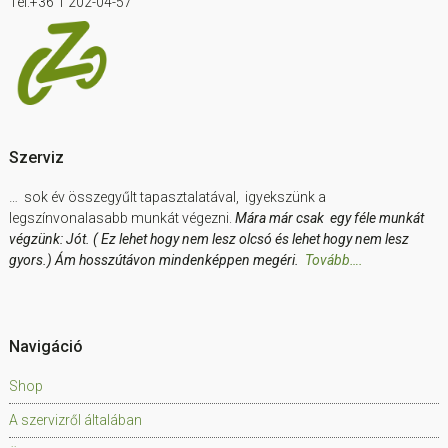
Tel:+36 1 202-04-57
Szerviz
… sok év összegyűlt tapasztalatával, igyekszünk a
legszínvonalasabb munkát végezni.
Mára már csak egy féle munkát
végzünk: Jót. ( Ez lehet hogy nem lesz olcsó és lehet hogy nem lesz
gyors.) Ám hosszútávon mindenképpen megéri.
Tovább….
Navigáció
Shop
A szervizről általában