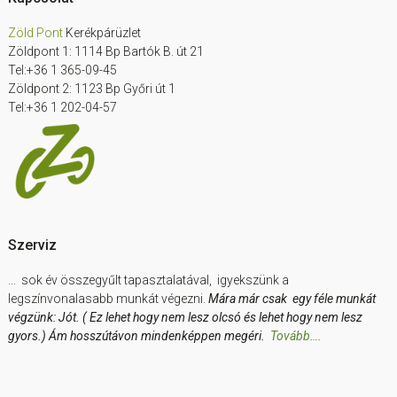
Footer
Zöld Pont
Kerékpárüzlet
Zöldpont 1: 1114 Bp Bartók B. út 21
Tel:+36 1 365-09-45
Zöldpont 2: 1123 Bp Győri út 1
Tel:+36 1 202-04-57
Szerviz
… sok év összegyűlt tapasztalatával, igyekszünk a
legszínvonalasabb munkát végezni.
Mára már csak egy féle munkát
végzünk: Jót. ( Ez lehet hogy nem lesz olcsó és lehet hogy nem lesz
gyors.) Ám hosszútávon mindenképpen megéri.
Tovább….