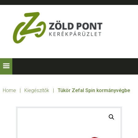
Skip
Skip
Skip
to
to
to
primary
main
footer
navigation
content
ZÖLD
Kerékpárt
mindenkinek!
PONT
KERÉKPÁRÜZLE
Home
|
Kiegészítők
|
Tükör Zefal Spin kormányvégbe