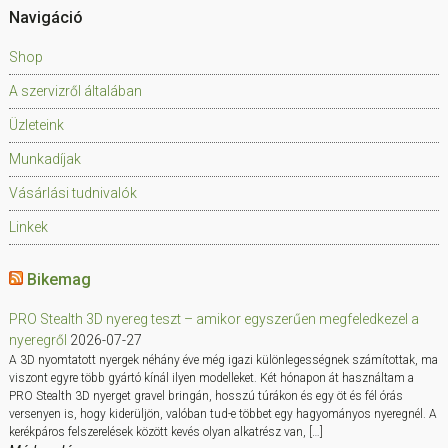
Navigáció
Shop
A szervizről általában
Üzleteink
Munkadíjak
Vásárlási tudnivalók
Linkek
Bikemag
PRO Stealth 3D nyereg teszt – amikor egyszerűen megfeledkezel a
nyeregről
2026-07-27
A 3D nyomtatott nyergek néhány éve még igazi különlegességnek számítottak, ma
viszont egyre több gyártó kínál ilyen modelleket. Két hónapon át használtam a
PRO Stealth 3D nyerget gravel bringán, hosszú túrákon és egy öt és fél órás
versenyen is, hogy kiderüljön, valóban tud-e többet egy hagyományos nyeregnél. A
kerékpáros felszerelések között kevés olyan alkatrész van, […]