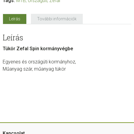
Tags:
MTB
,
országúti
,
Zefal
Leírás
További információk
Leírás
Tükör Zefal Spin kormányvégbe
Egyenes és országúti kormányhoz,
Műanyag szár, műanyag tükör
Kapcsolat