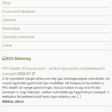
Shop
A szervizről általában
Üzleteink
Munkadíjak
Vásárlási tudnivalók
Linkek
Bikemag
PRO Stealth 3D nyereg teszt – amikor egyszerűen megfeledkezel a
nyeregről
2026-07-27
A 3D nyomtatott nyergek néhány éve még igazi különlegességnek számítottak, ma
viszont egyre több gyártó kínál ilyen modelleket. Két hónapon át használtam a
PRO Stealth 3D nyerget gravel bringán, hosszú túrákon és egy öt és fél órás
versenyen is, hogy kiderüljön, valóban tud-e többet egy hagyományos nyeregnél. A
kerékpáros felszerelések között kevés olyan alkatrész van, […]
Márkus János