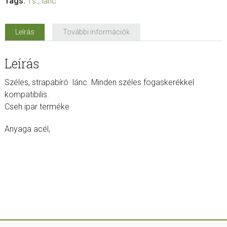
Tags:
1s.
,
lánc
Leírás
További információk
Leírás
Széles, strapabíró lánc. Minden széles fogaskerékkel
kompatibilis.
Cseh ipar terméke
Anyaga acél,