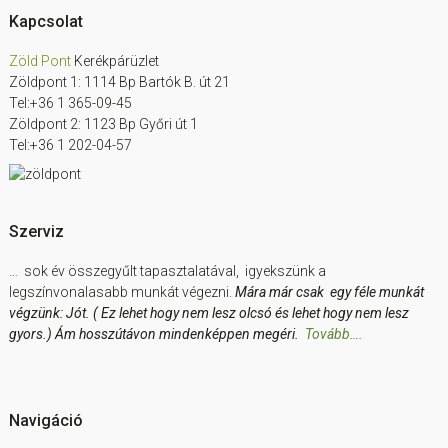
Footer
Kapcsolat
Zöld Pont
Kerékpárüzlet
Zöldpont 1: 1114 Bp Bartók B. út 21
Tel:+36 1 365-09-45
Zöldpont 2: 1123 Bp Győri út 1
Tel:+36 1 202-04-57
Szerviz
… sok év összegyűlt tapasztalatával, igyekszünk a
legszínvonalasabb munkát végezni.
Mára már csak egy féle munkát
végzünk: Jót. ( Ez lehet hogy nem lesz olcsó és lehet hogy nem lesz
gyors.) Ám hosszútávon mindenképpen megéri.
Tovább….
Navigáció