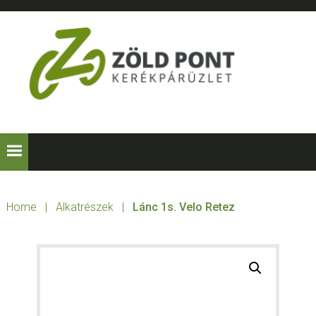
Skip
Skip
Skip
to
to
to
primary
main
footer
navigation
content
ZÖLD
Kerékpárt
mindenkinek!
PONT
KERÉKPÁRÜZLE
Home
|
Alkatrészek
|
Lánc 1s. Velo Retez