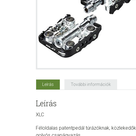
Leírás
További információk
Leírás
XLC
Féloldalas patentpedál túrázóknak, közlekedő
golyós csapágyazás