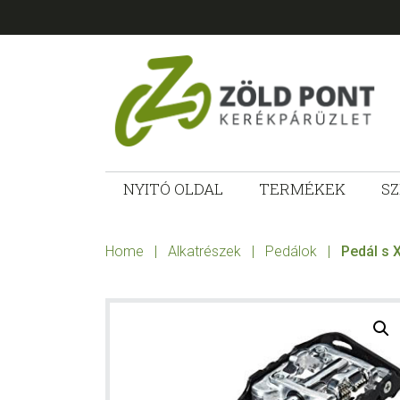
Skip
Skip
Skip
to
to
to
primary
main
footer
navigation
content
ZÖLD
Kerékpárt
mindenkinek!
NYITÓ OLDAL
TERMÉKEK
SZ
PONT
KERÉKPÁRÜ
Home
|
Alkatrészek
|
Pedálok
|
Pedál s X