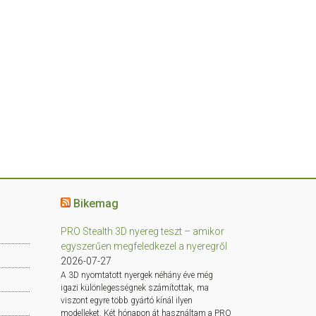
Bikemag
PRO Stealth 3D nyereg teszt – amikor
egyszerűen megfeledkezel a nyeregről
2026-07-27
A 3D nyomtatott nyergek néhány éve még
igazi különlegességnek számítottak, ma
viszont egyre több gyártó kínál ilyen
modelleket. Két hónapon át használtam a PRO