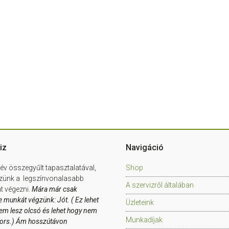
iz
Navigáció
év összegyűlt tapasztalatával,
Shop
zünk a legszínvonalasabb
A szervizről általában
 végezni.
Mára már csak
e munkát végzünk: Jót. ( Ez lehet
Üzleteink
em lesz olcsó és lehet hogy nem
Munkadíjak
yors.) Ám hosszútávon