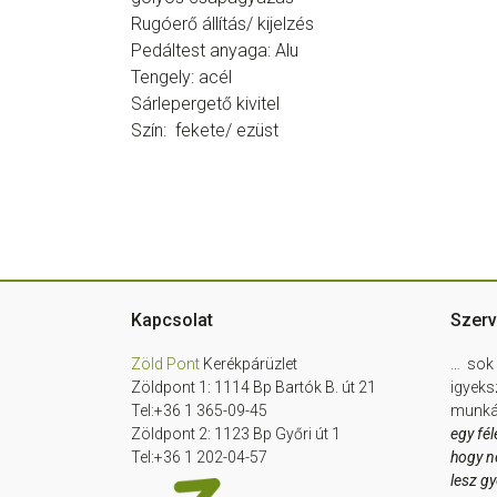
Rugóerő állítás/ kijelzés
Pedáltest anyaga: Alu
Tengely: acél
Sárlepergető kivitel
Szín: fekete/ ezüst
Footer
Kapcsolat
Szerv
Zöld Pont
Kerékpárüzlet
… sok 
Zöldpont 1: 1114 Bp Bartók B. út 21
igyeks
Tel:+36 1 365-09-45
munkát
Zöldpont 2: 1123 Bp Győri út 1
egy fél
Tel:+36 1 202-04-57
hogy n
lesz g