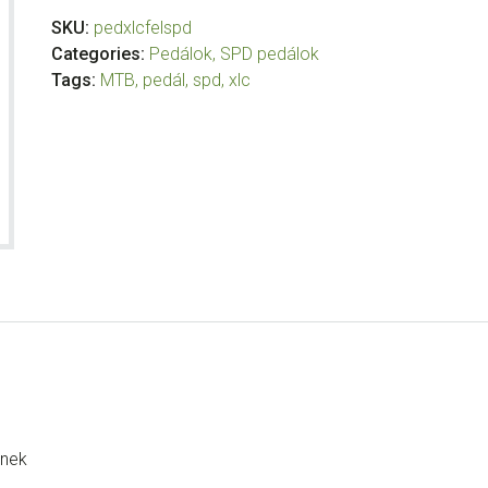
SKU:
pedxlcfelspd
Categories:
Pedálok
,
SPD pedálok
Tags:
MTB
,
pedál
,
spd
,
xlc
knek