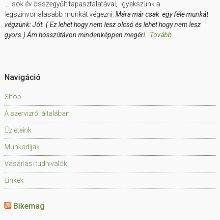
… sok év összegyűlt tapasztalatával, igyekszünk a
legszínvonalasabb munkát végezni.
Mára már csak egy féle munkát
végzünk: Jót. ( Ez lehet hogy nem lesz olcsó és lehet hogy nem lesz
gyors.) Ám hosszútávon mindenképpen megéri.
Tovább….
Navigáció
Shop
A szervizről általában
Üzleteink
Munkadíjak
Vásárlási tudnivalók
Linkek
Bikemag