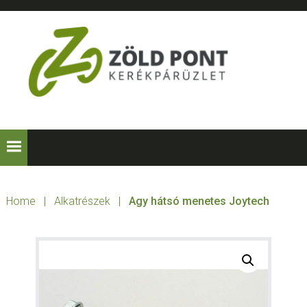
Skip
Skip
Skip
to
to
to
primary
main
footer
navigation
content
ZÖLD
Kerékpárt
mindenkinek!
PONT
KERÉKPÁRÜZLE
Home
|
Alkatrészek
|
Agy hátsó menetes Joytech