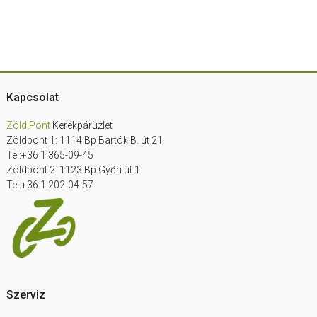
Footer
Kapcsolat
Zöld Pont
Kerékpárüzlet
Zöldpont 1: 1114 Bp Bartók B. út 21
Tel:+36 1 365-09-45
Zöldpont 2: 1123 Bp Győri út 1
Tel:+36 1 202-04-57
Szerviz