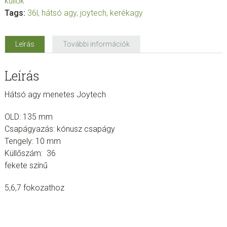
küllők
Tags:
36l
,
hátsó agy
,
joytech
,
kerékagy
Leírás
További információk
Leírás
Hátsó agy menetes Joytech
OLD: 135 mm
Csapágyazás: kónusz csapágy
Tengely: 10 mm
Küllőszám: 36
fekete színű
5,6,7 fokozathoz