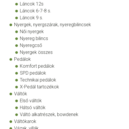
Láncok 12s
Láncok 6-7-8 s.
Láncok 9 s.
Nyergek, nyergszárak, nyeregbilincsek
Női nyergek
Nyereg bilincs
Nyeregcső
Nyergek összes
Pedálok
Komfort pedálok
SPD pedálok
Technikai pedálok
X-Pedál tartozékok
Váltók
Első váltók
Hátsó váltók
Váltó alkatrészek, bowdenek
Váltókarok
Vázak, villák