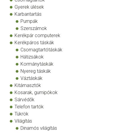
Gyerek ülések
Karbantartás
Pumpák
Szerszámok
Kerékpár computerek
Kerékpáros táskák
Csomagtartótáskák
Hátizsákok
Kormánytáskák
Nyereg táskák
Váztáskák
Kitámasztók
Kosarak, gumipókok
Sárvédők
Telefon tartók
Tükrök
Világítás
Dinamós világítás