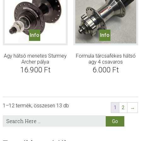
Info
Info
Agy hátsó menetes Sturmey
Formula tárcsafékes hátsó
Archer pálya
agy 4 csavaros
16.900
Ft
6.000
Ft
1–12 termék, összesen 13 db
1
2
→
sidebar
Store
Search
Here
Sidebar