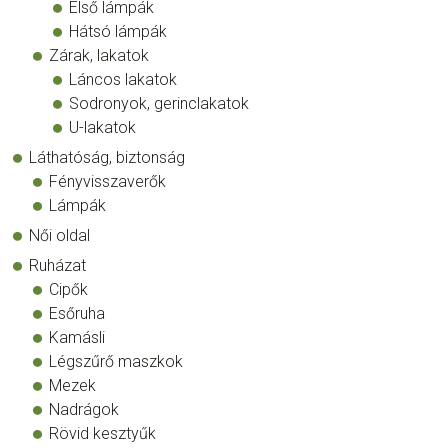
Első lámpák
Hátsó lámpák
Zárak, lakatok
Láncos lakatok
Sodronyok, gerinclakatok
U-lakatok
Láthatóság, biztonság
Fényvisszaverők
Lámpák
Női oldal
Ruházat
Cipők
Esőruha
Kamásli
Légszűrő maszkok
Mezek
Nadrágok
Rövid kesztyűk