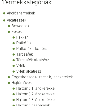
Termékkategóriák
Akciós termékek
Alkatrészek
Bowdenek
Fékek
Fékkar
Patkófék
Patkófék alkatrész
Tárcsafék
Tárcsafék alkatrész
V-fék
V-fék alkatrész
Fogaskoszorúk, racsnik, lánckerekek
Hajtóművek
Hajtómű 1 lánckerékkel
Hajtómű 2 lánckerékkel
Hajtómű 3 lánckerékkel
Hajtómű csapágyak