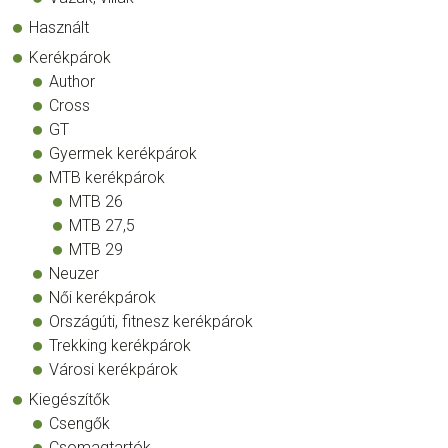
Használt
Kerékpárok
Author
Cross
GT
Gyermek kerékpárok
MTB kerékpárok
MTB 26
MTB 27,5
MTB 29
Neuzer
Női kerékpárok
Országúti, fitnesz kerékpárok
Trekking kerékpárok
Városi kerékpárok
Kiegészítők
Csengők
Csomagtartók