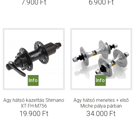
7.900
Ft
6.900
Ft
Info
Info
Agy hátsó kazettás Shimano
Agy hátsó menetes + első
XT FH-M756
Miche pálya párban
19.900
Ft
34.000
Ft