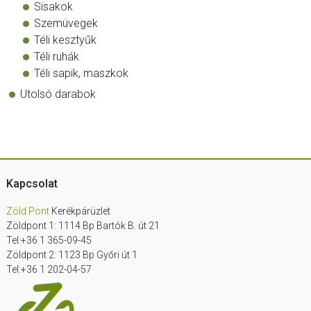
Sisakok
Szemüvegek
Téli kesztyűk
Téli ruhák
Téli sapik, maszkok
Utolsó darabok
Footer
Kapcsolat
Zöld Pont
Kerékpárüzlet
Zöldpont 1: 1114 Bp Bartók B. út 21
Tel:+36 1 365-09-45
Zöldpont 2: 1123 Bp Győri út 1
Tel:+36 1 202-04-57