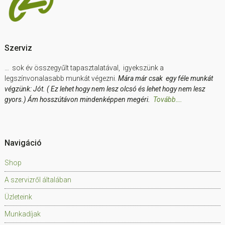
Szerviz
… sok év összegyűlt tapasztalatával, igyekszünk a
legszínvonalasabb munkát végezni.
Mára már csak egy féle munkát
végzünk: Jót. ( Ez lehet hogy nem lesz olcsó és lehet hogy nem lesz
gyors.) Ám hosszútávon mindenképpen megéri.
Tovább….
Navigáció
Shop
A szervizről általában
Üzleteink
Munkadíjak