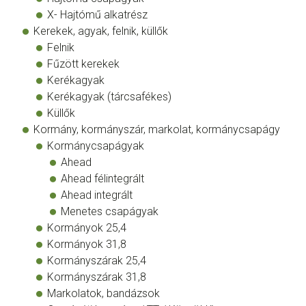
X- Hajtómű alkatrész
Kerekek, agyak, felnik, küllők
Felnik
Fűzött kerekek
Kerékagyak
Kerékagyak (tárcsafékes)
Küllők
Kormány, kormányszár, markolat, kormánycsapágy
Kormánycsapágyak
Ahead
Ahead félintegrált
Ahead integrált
Menetes csapágyak
Kormányok 25,4
Kormányok 31,8
Kormányszárak 25,4
Kormányszárak 31,8
Markolatok, bandázsok