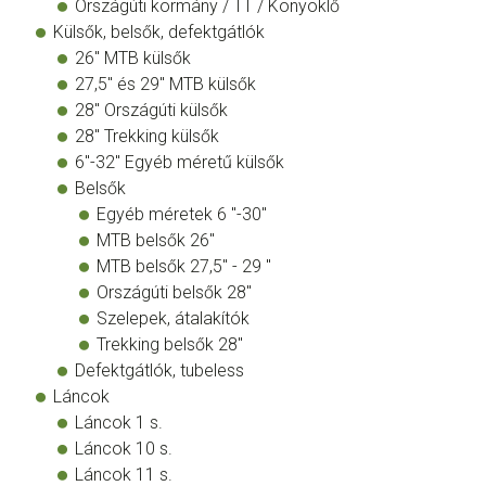
Országúti kormány / TT / Könyöklő
Külsők, belsők, defektgátlók
26" MTB külsők
27,5" és 29" MTB külsők
28" Országúti külsők
28" Trekking külsők
6"-32" Egyéb méretű külsők
Belsők
Egyéb méretek 6 "-30"
MTB belsők 26"
MTB belsők 27,5" - 29 "
Országúti belsők 28"
Szelepek, átalakítók
Trekking belsők 28"
Defektgátlók, tubeless
Láncok
Láncok 1 s.
Láncok 10 s.
Láncok 11 s.