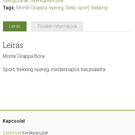
nyergszárak, nyeregbilincsek
Tags:
Monte Grappa
,
nyereg
,
Selle
,
sport
,
trekking
Leírás
További információk
Leírás
Monte Grappa Bora
Sport, trekking nyereg, mindennapos használatra.
Footer
Kapcsolat
Zöld Pont
Kerékpárüzlet