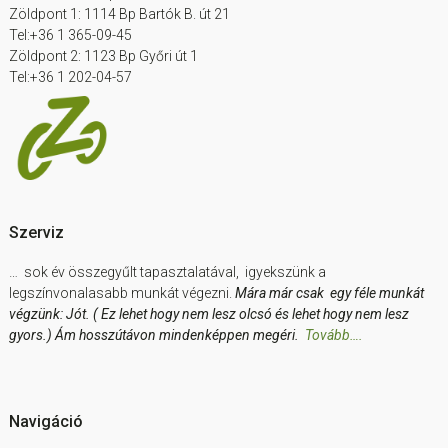
Zöldpont 1: 1114 Bp Bartók B. út 21
Tel:+36 1 365-09-45
Zöldpont 2: 1123 Bp Győri út 1
Tel:+36 1 202-04-57
Szerviz
… sok év összegyűlt tapasztalatával, igyekszünk a
legszínvonalasabb munkát végezni.
Mára már csak egy féle munkát
végzünk: Jót. ( Ez lehet hogy nem lesz olcsó és lehet hogy nem lesz
gyors.) Ám hosszútávon mindenképpen megéri.
Tovább….
Navigáció