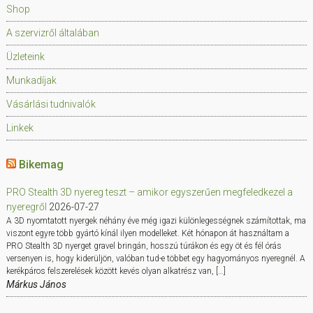
Shop
A szervizről általában
Üzleteink
Munkadíjak
Vásárlási tudnivalók
Linkek
Bikemag
PRO Stealth 3D nyereg teszt – amikor egyszerűen megfeledkezel a
nyeregről
2026-07-27
A 3D nyomtatott nyergek néhány éve még igazi különlegességnek számítottak, ma
viszont egyre több gyártó kínál ilyen modelleket. Két hónapon át használtam a
PRO Stealth 3D nyerget gravel bringán, hosszú túrákon és egy öt és fél órás
versenyen is, hogy kiderüljön, valóban tud-e többet egy hagyományos nyeregnél. A
kerékpáros felszerelések között kevés olyan alkatrész van, […]
Márkus János