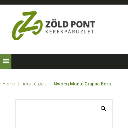
Skip
Skip
Skip
to
to
to
primary
main
footer
navigation
content
ZÖLD
Kerékpárt
mindenkinek!
PONT
KERÉKPÁRÜZLE
Home
|
Alkatrészek
|
Nyereg Monte Grappa Bora