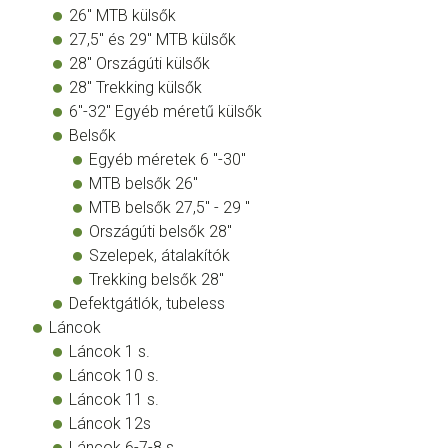
26" MTB külsők
27,5" és 29" MTB külsők
28" Országúti külsők
28" Trekking külsők
6"-32" Egyéb méretű külsők
Belsők
Egyéb méretek 6 "-30"
MTB belsők 26"
MTB belsők 27,5" - 29 "
Országúti belsők 28"
Szelepek, átalakítók
Trekking belsők 28"
Defektgátlók, tubeless
Láncok
Láncok 1 s.
Láncok 10 s.
Láncok 11 s.
Láncok 12s
Láncok 6-7-8 s.