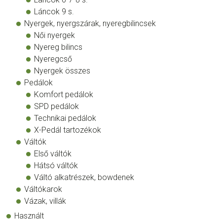
Láncok 9 s.
Nyergek, nyergszárak, nyeregbilincsek
Női nyergek
Nyereg bilincs
Nyeregcső
Nyergek összes
Pedálok
Komfort pedálok
SPD pedálok
Technikai pedálok
X-Pedál tartozékok
Váltók
Első váltók
Hátsó váltók
Váltó alkatrészek, bowdenek
Váltókarok
Vázak, villák
Használt