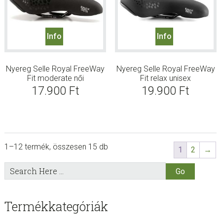
Info
Info
Nyereg Selle Royal FreeWay
Nyereg Selle Royal FreeWay
Fit moderate női
Fit relax unisex
17.900
Ft
19.900
Ft
1–12 termék, összesen 15 db
1
2
→
sidebar
Store
Search
Here
Sidebar
Termékkategóriák