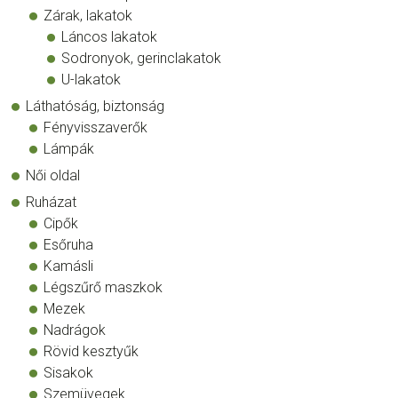
Zárak, lakatok
Láncos lakatok
Sodronyok, gerinclakatok
U-lakatok
Láthatóság, biztonság
Fényvisszaverők
Lámpák
Női oldal
Ruházat
Cipők
Esőruha
Kamásli
Légszűrő maszkok
Mezek
Nadrágok
Rövid kesztyűk
Sisakok
Szemüvegek