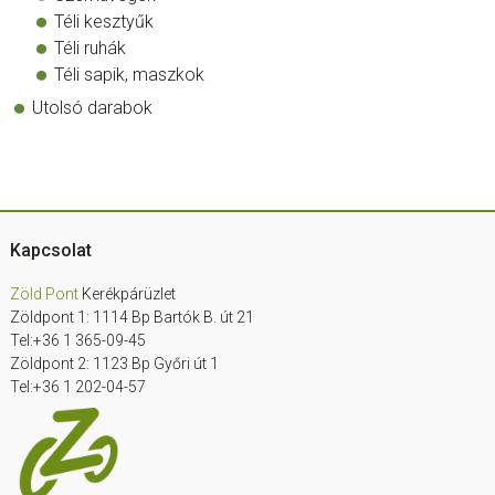
Téli kesztyűk
Téli ruhák
Téli sapik, maszkok
Utolsó darabok
Footer
Kapcsolat
Zöld Pont
Kerékpárüzlet
Zöldpont 1: 1114 Bp Bartók B. út 21
Tel:+36 1 365-09-45
Zöldpont 2: 1123 Bp Győri út 1
Tel:+36 1 202-04-57