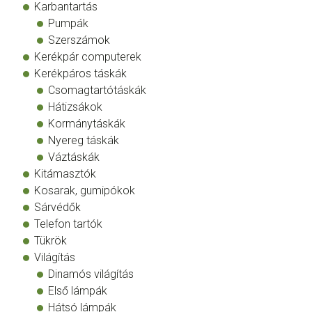
Karbantartás
Pumpák
Szerszámok
Kerékpár computerek
Kerékpáros táskák
Csomagtartótáskák
Hátizsákok
Kormánytáskák
Nyereg táskák
Váztáskák
Kitámasztók
Kosarak, gumipókok
Sárvédők
Telefon tartók
Tükrök
Világítás
Dinamós világítás
Első lámpák
Hátsó lámpák