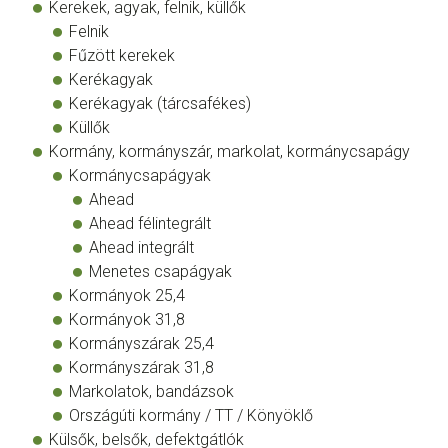
Kerekek, agyak, felnik, küllők
Felnik
Fűzött kerekek
Kerékagyak
Kerékagyak (tárcsafékes)
Küllők
Kormány, kormányszár, markolat, kormánycsapágy
Kormánycsapágyak
Ahead
Ahead félintegrált
Ahead integrált
Menetes csapágyak
Kormányok 25,4
Kormányok 31,8
Kormányszárak 25,4
Kormányszárak 31,8
Markolatok, bandázsok
Országúti kormány / TT / Könyöklő
Külsők, belsők, defektgátlók