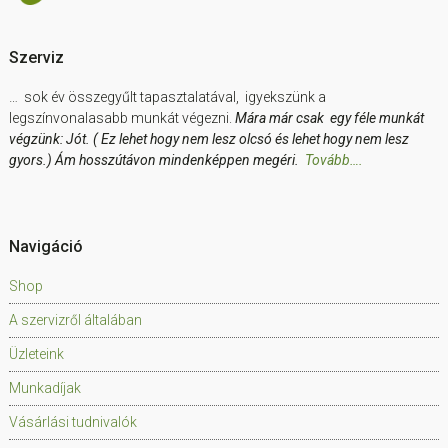
Szerviz
… sok év összegyűlt tapasztalatával, igyekszünk a
legszínvonalasabb munkát végezni.
Mára már csak egy féle munkát
végzünk: Jót. ( Ez lehet hogy nem lesz olcsó és lehet hogy nem lesz
gyors.) Ám hosszútávon mindenképpen megéri.
Tovább….
Navigáció
Shop
A szervizről általában
Üzleteink
Munkadíjak
Vásárlási tudnivalók