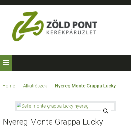
Skip
Skip
Skip
to
to
to
primary
main
footer
navigation
content
ZÖLD
Kerékpárt
mindenkinek!
PONT
KERÉKPÁRÜZLE
Home
|
Alkatrészek
|
Nyereg Monte Grappa Lucky
Nyereg Monte Grappa Lucky