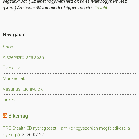
végzünk: Jót. ( Ez lehet hogy nem lesz olcsó és lehet hogy nem lesz
gyors.) Ám hosszútávon mindenképpen megéri.
Tovább….
Navigáció
Shop
A szervizről általában
Üzleteink
Munkadíjak
Vásárlási tudnivalók
Linkek
Bikemag
PRO Stealth 3D nyereg teszt – amikor egyszerűen megfeledkezel a
nyeregről
2026-07-27