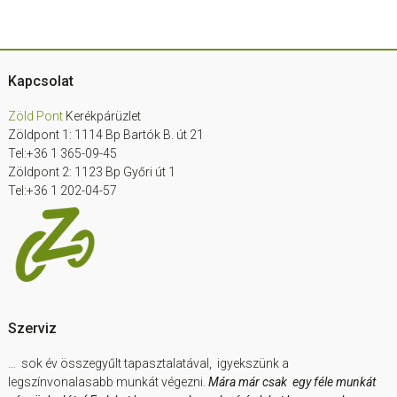
Footer
Kapcsolat
Zöld Pont
Kerékpárüzlet
Zöldpont 1: 1114 Bp Bartók B. út 21
Tel:+36 1 365-09-45
Zöldpont 2: 1123 Bp Győri út 1
Tel:+36 1 202-04-57
Szerviz
… sok év összegyűlt tapasztalatával, igyekszünk a
legszínvonalasabb munkát végezni.
Mára már csak egy féle munkát