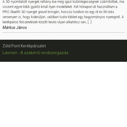
A 3D nyomtatott nyergek néhány éve még igazi különlegességnek számítottak, ma
viszont egyre több gyártó kínál ilyen modelleket. Két hónapon át használtam a
PRO Stealth 3D nyerget gravel bringán, hosszú túrákon és egy öt és fél órás
versenyen is, hogy kiderüljön, valóban tud-e többet egy hagyományos nyeregnél. A
kerékpáros felszerelések között kevés olyan alkatrész van, […]
Márkus János
Zöld Pont Kerékpárüzlet
Lanmen - A szakértő rendszergazda