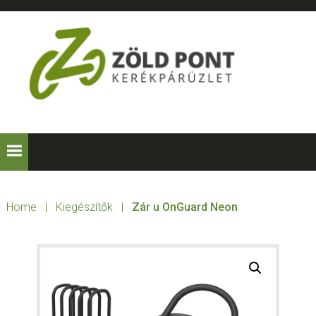
Skip
Skip
Skip
to
to
to
primary
main
footer
navigation
content
ZÖLD
Kerékpárt
mindenkinek!
PONT
KERÉKPÁRÜZLE
Home
|
Kiegészítők
|
Zár u OnGuard Neon