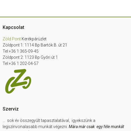
Footer
Kapcsolat
Zöld Pont
Kerékpárüzlet
Zöldpont 1: 1114 Bp Bartók B. út 21
Tel:+36 1 365-09-45
Zöldpont 2: 1123 Bp Győri út 1
Tel:+36 1 202-04-57
Szerviz
… sok év összegyűlt tapasztalatával, igyekszünk a
legszínvonalasabb munkát végezni.
Mára már csak egy féle munkát