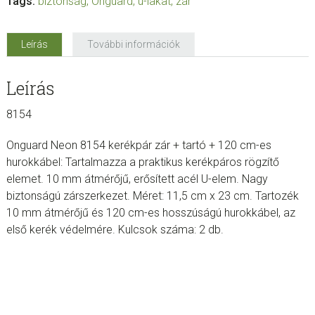
Tags:
biztonság
,
Onguard
,
u-lakat
,
zár
Leírás
További információk
Leírás
8154
Onguard Neon 8154 kerékpár zár + tartó + 120 cm-es
hurokkábel: Tartalmazza a praktikus kerékpáros rögzítő
elemet. 10 mm átmérőjű, erősített acél U-elem. Nagy
biztonságú zárszerkezet. Méret: 11,5 cm x 23 cm. Tartozék
10 mm átmérőjű és 120 cm-es hosszúságú hurokkábel, az
első kerék védelmére. Kulcsok száma: 2 db.