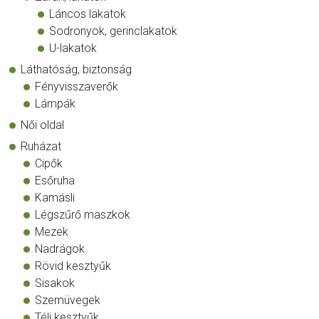
Láncos lakatok
Sodronyok, gerinclakatok
U-lakatok
Láthatóság, biztonság
Fényvisszaverők
Lámpák
Női oldal
Ruházat
Cipők
Esőruha
Kamásli
Légszűrő maszkok
Mezek
Nadrágok
Rövid kesztyűk
Sisakok
Szemüvegek
Téli kesztyűk