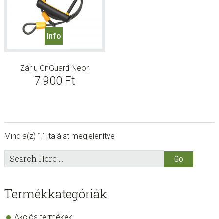
Info
Zár u OnGuard Neon
7.900
Ft
Mind a(z) 11 találat megjelenítve
sidebar
Store
Search
Here
Sidebar
Termékkategóriák
Akciós termékek