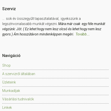
Szerviz
… sok év összegyűlt tapasztalatával, igyekszünk a
legszínvonalasabb munkát végezni.
Mára már csak egy féle munkát
végzünk: Jót. ( Ez lehet hogy nem lesz olcsó és lehet hogy nem lesz
gyors.) Ám hosszútávon mindenképpen megéri.
Tovább….
Navigáció
Shop
A szervizről általában
Üzleteink
Munkadíjak
Vásárlási tudnivalók
Linkek