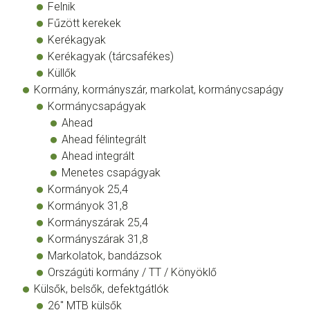
Felnik
Fűzött kerekek
Kerékagyak
Kerékagyak (tárcsafékes)
Küllők
Kormány, kormányszár, markolat, kormánycsapágy
Kormánycsapágyak
Ahead
Ahead félintegrált
Ahead integrált
Menetes csapágyak
Kormányok 25,4
Kormányok 31,8
Kormányszárak 25,4
Kormányszárak 31,8
Markolatok, bandázsok
Országúti kormány / TT / Könyöklő
Külsők, belsők, defektgátlók
26" MTB külsők