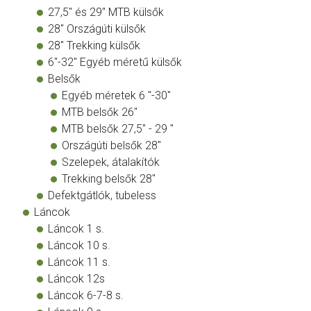
27,5" és 29" MTB külsők
28" Országúti külsők
28" Trekking külsők
6"-32" Egyéb méretű külsők
Belsők
Egyéb méretek 6 "-30"
MTB belsők 26"
MTB belsők 27,5" - 29 "
Országúti belsők 28"
Szelepek, átalakítók
Trekking belsők 28"
Defektgátlók, tubeless
Láncok
Láncok 1 s.
Láncok 10 s.
Láncok 11 s.
Láncok 12s
Láncok 6-7-8 s.