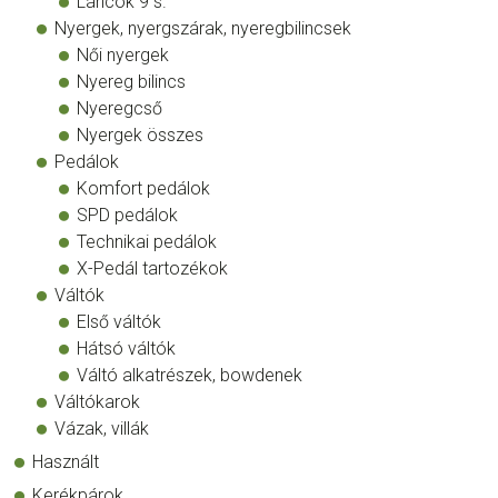
Láncok 9 s.
Nyergek, nyergszárak, nyeregbilincsek
Női nyergek
Nyereg bilincs
Nyeregcső
Nyergek összes
Pedálok
Komfort pedálok
SPD pedálok
Technikai pedálok
X-Pedál tartozékok
Váltók
Első váltók
Hátsó váltók
Váltó alkatrészek, bowdenek
Váltókarok
Vázak, villák
Használt
Kerékpárok