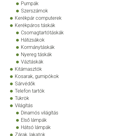
Pumpák
Szerszámok
Kerékpár computerek
Kerékpáros táskák
Csomagtartótáskák
Hátizsákok
Kormánytáskák
Nyereg táskák
Váztáskák
Kitámasztók
Kosarak, gumipókok
Sárvédők
Telefon tartók
Tükrök
Világítás
Dinamós világítás
Első lámpák
Hátsó lámpák
Zárak, lakatok