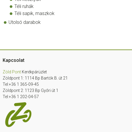
Téli ruhák
Téli sapik, maszkok
Utolsó darabok
Footer
Kapcsolat
Zöld Pont
Kerékpárüzlet
Zöldpont 1: 1114 Bp Bartók B. út 21
Tel:+36 1 365-09-45
Zöldpont 2: 1123 Bp Győri út 1
Tel:+36 1 202-04-57