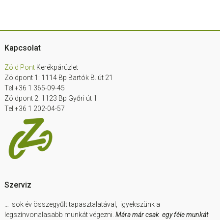
Footer
Kapcsolat
Zöld Pont
Kerékpárüzlet
Zöldpont 1: 1114 Bp Bartók B. út 21
Tel:+36 1 365-09-45
Zöldpont 2: 1123 Bp Győri út 1
Tel:+36 1 202-04-57
Szerviz
… sok év összegyűlt tapasztalatával, igyekszünk a
legszínvonalasabb munkát végezni.
Mára már csak egy féle munkát