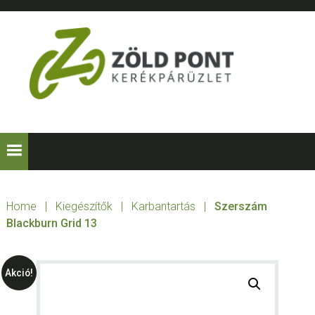
Skip
Skip
Skip
to
to
to
primary
main
footer
navigation
content
ZÖLD
Kerékpárt
mindenkinek!
PONT
KERÉKPÁRÜZLE
Home
|
Kiegészítők
|
Karbantartás
|
Szerszám
Blackburn Grid 13
Akció!