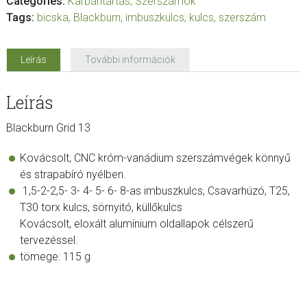
Categories:
Karbantartás
,
Szerszámok
Tags:
bicska
,
Blackburn
,
imbuszkulcs
,
kulcs
,
szerszám
Leírás
További információk
Leírás
Blackburn Grid 13
Kovácsolt, CNC króm-vanádium szerszámvégek könnyű
és strapabíró nyélben.
1,5-2-2,5- 3- 4- 5- 6- 8-as imbuszkulcs, Csavarhúzó, T25,
T30 torx kulcs, sörnyitó, küllőkulcs
Kovácsolt, eloxált alumínium oldallapok célszerű
tervezéssel.
tömege: 115 g