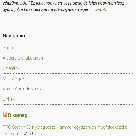
végzünk: Jót. ( Ez lehet hogy nem lesz olcsó és lehet hogy nem lesz
gyors.) Ám hosszútávon mindenképpen megéri.
Tovább….
Navigáció
Shop
A szervizről általában
Üzleteink
Munkadíjak
Vásárlási tudnivalók
Linkek
Bikemag
PRO Stealth 3D nyereg teszt – amikor egyszerűen megfeledkezel a
nyeregről
2026-07-27