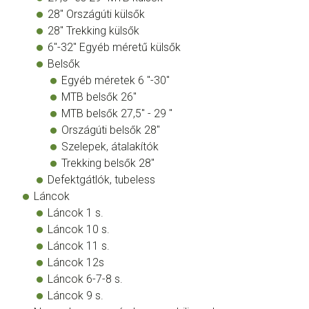
28" Országúti külsők
28" Trekking külsők
6"-32" Egyéb méretű külsők
Belsők
Egyéb méretek 6 "-30"
MTB belsők 26"
MTB belsők 27,5" - 29 "
Országúti belsők 28"
Szelepek, átalakítók
Trekking belsők 28"
Defektgátlók, tubeless
Láncok
Láncok 1 s.
Láncok 10 s.
Láncok 11 s.
Láncok 12s
Láncok 6-7-8 s.
Láncok 9 s.