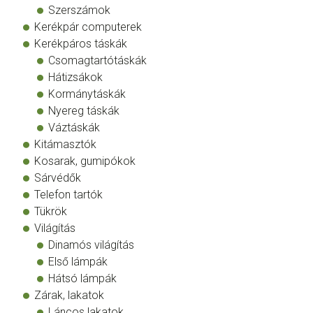
Szerszámok
Kerékpár computerek
Kerékpáros táskák
Csomagtartótáskák
Hátizsákok
Kormánytáskák
Nyereg táskák
Váztáskák
Kitámasztók
Kosarak, gumipókok
Sárvédők
Telefon tartók
Tükrök
Világítás
Dinamós világítás
Első lámpák
Hátsó lámpák
Zárak, lakatok
Láncos lakatok