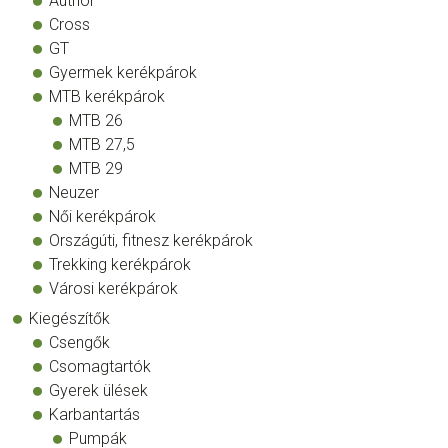
Author
Cross
GT
Gyermek kerékpárok
MTB kerékpárok
MTB 26
MTB 27,5
MTB 29
Neuzer
Női kerékpárok
Országúti, fitnesz kerékpárok
Trekking kerékpárok
Városi kerékpárok
Kiegészítők
Csengők
Csomagtartók
Gyerek ülések
Karbantartás
Pumpák