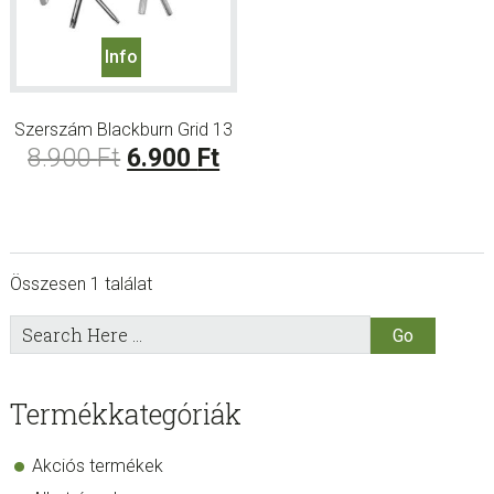
Info
Szerszám Blackburn Grid 13
Original
Current
8.900
Ft
6.900
Ft
price
price
was:
is:
8.900 Ft.
6.900 Ft.
Összesen 1 találat
sidebar
Store
Search
Here
Sidebar
Termékkategóriák
Akciós termékek