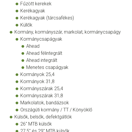
Fűzött kerekek
Kerékagyak
Kerékagyak (tárcsafékes)
Küllők
Kormány, kormányszár, markolat, kormánycsapágy
Kormánycsapágyak
Ahead
Ahead félintegrált
Ahead integrált
Menetes csapágyak
Kormányok 25,4
Kormányok 31,8
Kormányszárak 25,4
Kormányszárak 31,8
Markolatok, bandázsok
Országúti kormány / TT / Könyöklő
Külsők, belsők, defektgátlók
26" MTB külsők
27,5" és 29" MTB külsők