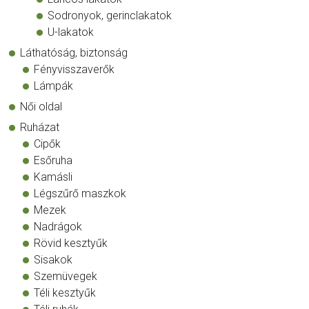
Sodronyok, gerinclakatok
U-lakatok
Láthatóság, biztonság
Fényvisszaverők
Lámpák
Női oldal
Ruházat
Cipők
Esőruha
Kamásli
Légszűrő maszkok
Mezek
Nadrágok
Rövid kesztyűk
Sisakok
Szemüvegek
Téli kesztyűk