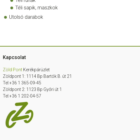
Téli ruhák
Téli sapik, maszkok
Utolsó darabok
Footer
Kapcsolat
Zöld Pont
Kerékpárüzlet
Zöldpont 1: 1114 Bp Bartók B. út 21
Tel:+36 1 365-09-45
Zöldpont 2: 1123 Bp Győri út 1
Tel:+36 1 202-04-57