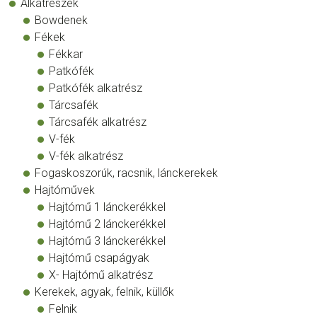
Alkatrészek
Bowdenek
Fékek
Fékkar
Patkófék
Patkófék alkatrész
Tárcsafék
Tárcsafék alkatrész
V-fék
V-fék alkatrész
Fogaskoszorúk, racsnik, lánckerekek
Hajtóművek
Hajtómű 1 lánckerékkel
Hajtómű 2 lánckerékkel
Hajtómű 3 lánckerékkel
Hajtómű csapágyak
X- Hajtómű alkatrész
Kerekek, agyak, felnik, küllők
Felnik