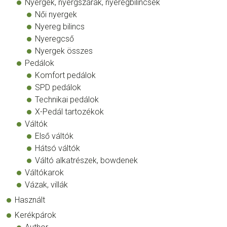
Nyergek, nyergszárak, nyeregbilincsek
Női nyergek
Nyereg bilincs
Nyeregcső
Nyergek összes
Pedálok
Komfort pedálok
SPD pedálok
Technikai pedálok
X-Pedál tartozékok
Váltók
Első váltók
Hátsó váltók
Váltó alkatrészek, bowdenek
Váltókarok
Vázak, villák
Használt
Kerékpárok