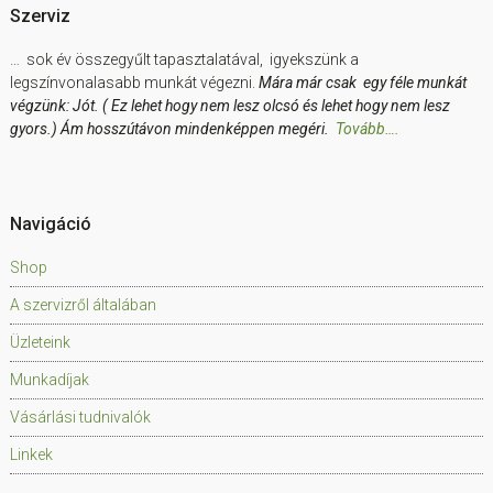
Szerviz
… sok év összegyűlt tapasztalatával, igyekszünk a
legszínvonalasabb munkát végezni.
Mára már csak egy féle munkát
végzünk: Jót. ( Ez lehet hogy nem lesz olcsó és lehet hogy nem lesz
gyors.) Ám hosszútávon mindenképpen megéri.
Tovább….
Navigáció
Shop
A szervizről általában
Üzleteink
Munkadíjak
Vásárlási tudnivalók
Linkek