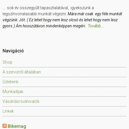
… sok év összegyűlt tapasztalatával, igyekszünk a
legszínvonalasabb munkát végezni.
Mára már csak egy féle munkát
végzünk: Jót. ( Ez lehet hogy nem lesz olcsó és lehet hogy nem lesz
gyors.) Ám hosszútávon mindenképpen megéri.
Tovább….
Navigáció
Shop
A szervizről általában
Üzleteink
Munkadíjak
Vásárlási tudnivalók
Linkek
Bikemag