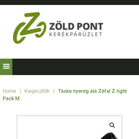
Skip
Skip
Skip
to
to
to
primary
main
footer
navigation
content
ZÖLD
Kerékpárt
mindenkinek!
PONT
KERÉKPÁRÜZLE
Home
|
Kiegészítők
|
Táska nyereg alá Zéfal Z-light
Pack M