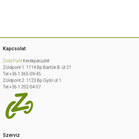
Footer
Kapcsolat
Zöld Pont
Kerékpárüzlet
Zöldpont 1: 1114 Bp Bartók B. út 21
Tel:+36 1 365-09-45
Zöldpont 2: 1123 Bp Győri út 1
Tel:+36 1 202-04-57
Szerviz