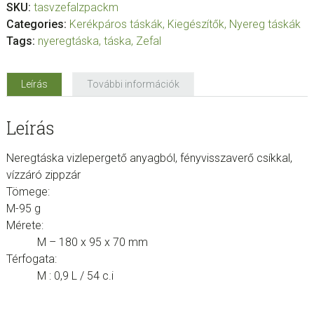
SKU:
tasvzefalzpackm
Categories:
Kerékpáros táskák
,
Kiegészítők
,
Nyereg táskák
Tags:
nyeregtáska
,
táska
,
Zefal
Leírás
További információk
Leírás
Neregtáska vizlepergető anyagból, fényvisszaverő csíkkal,
vízzáró zippzár
Tömege:
M-95 g
Mérete:
M – 180 x 95 x 70 mm
Térfogata:
M : 0,9 L / 54 c.i