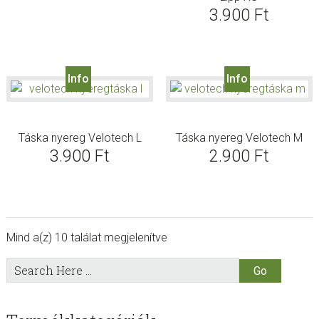
3.900
Ft
Info
Info
Táska nyereg Velotech L
Táska nyereg Velotech M
3.900
Ft
2.900
Ft
Mind a(z) 10 találat megjelenítve
sidebar
Store
Search
Here
Sidebar