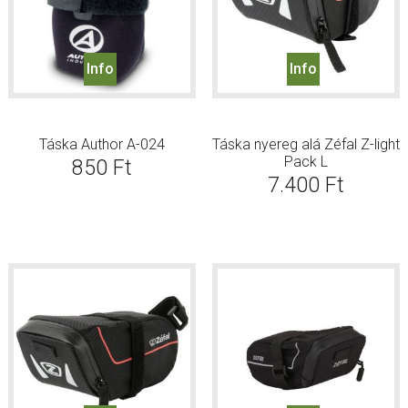
Info
Info
Táska Author A-024
Táska nyereg alá Zéfal Z-light
Pack L
850
Ft
7.400
Ft