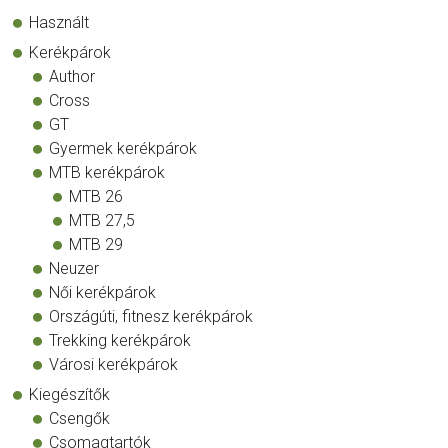
Használt
Kerékpárok
Author
Cross
GT
Gyermek kerékpárok
MTB kerékpárok
MTB 26
MTB 27,5
MTB 29
Neuzer
Női kerékpárok
Országúti, fitnesz kerékpárok
Trekking kerékpárok
Városi kerékpárok
Kiegészítők
Csengők
Csomagtartók