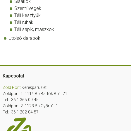
Sisakok
Szemüvegek
Téli kesztyűk
Téli ruhák
Téli sapik, maszkok
Utolsó darabok
Footer
Kapcsolat
Zöld Pont
Kerékpárüzlet
Zöldpont 1: 1114 Bp Bartók B. út 21
Tel:+36 1 365-09-45
Zöldpont 2: 1123 Bp Győri út 1
Tel:+36 1 202-04-57