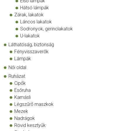
Első lámpák
Hátsó lámpák
Zárak, lakatok
Láncos lakatok
Sodronyok, gerinclakatok
U-lakatok
Láthatóság, biztonság
Fényvisszaverők
Lámpák
Női oldal
Ruházat
Cipők
Esőruha
Kamásli
Légszűrő maszkok
Mezek
Nadrágok
Rövid kesztyűk