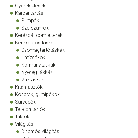
Gyerek ülések
Karbantartás
Pumpák
Szerszámok
Kerékpár computerek
Kerékpáros táskák
Csomagtartótáskák
Hátizsákok
Kormánytáskák
Nyereg táskák
Váztáskák
Kitámasztók
Kosarak, gumipókok
Sárvédők
Telefon tartók
Tükrök
Világítás
Dinamós világítás