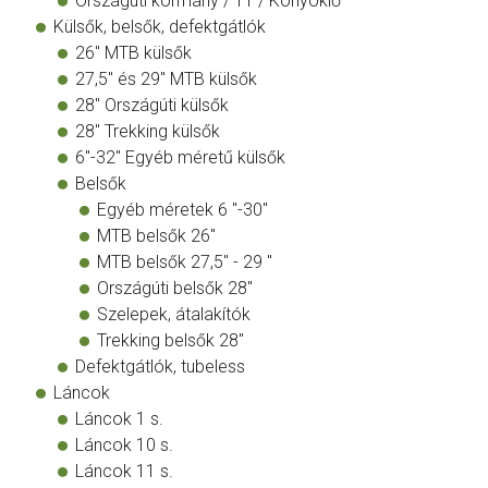
Országúti kormány / TT / Könyöklő
Külsők, belsők, defektgátlók
26" MTB külsők
27,5" és 29" MTB külsők
28" Országúti külsők
28" Trekking külsők
6"-32" Egyéb méretű külsők
Belsők
Egyéb méretek 6 "-30"
MTB belsők 26"
MTB belsők 27,5" - 29 "
Országúti belsők 28"
Szelepek, átalakítók
Trekking belsők 28"
Defektgátlók, tubeless
Láncok
Láncok 1 s.
Láncok 10 s.
Láncok 11 s.