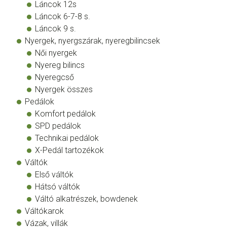
Láncok 12s
Láncok 6-7-8 s.
Láncok 9 s.
Nyergek, nyergszárak, nyeregbilincsek
Női nyergek
Nyereg bilincs
Nyeregcső
Nyergek összes
Pedálok
Komfort pedálok
SPD pedálok
Technikai pedálok
X-Pedál tartozékok
Váltók
Első váltók
Hátsó váltók
Váltó alkatrészek, bowdenek
Váltókarok
Vázak, villák