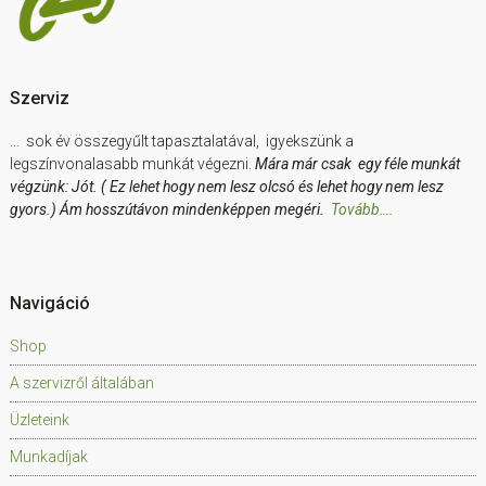
Szerviz
… sok év összegyűlt tapasztalatával, igyekszünk a
legszínvonalasabb munkát végezni.
Mára már csak egy féle munkát
végzünk: Jót. ( Ez lehet hogy nem lesz olcsó és lehet hogy nem lesz
gyors.) Ám hosszútávon mindenképpen megéri.
Tovább….
Navigáció
Shop
A szervizről általában
Üzleteink
Munkadíjak