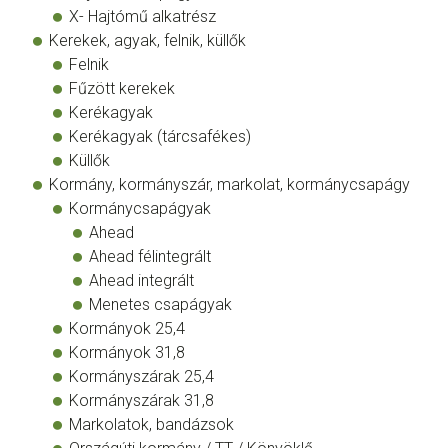
X- Hajtómű alkatrész
Kerekek, agyak, felnik, küllők
Felnik
Fűzött kerekek
Kerékagyak
Kerékagyak (tárcsafékes)
Küllők
Kormány, kormányszár, markolat, kormánycsapágy
Kormánycsapágyak
Ahead
Ahead félintegrált
Ahead integrált
Menetes csapágyak
Kormányok 25,4
Kormányok 31,8
Kormányszárak 25,4
Kormányszárak 31,8
Markolatok, bandázsok