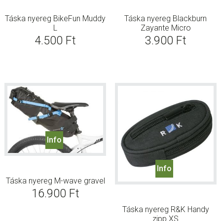
Táska nyereg BikeFun Muddy
Táska nyereg Blackburn
L
Zayante Micro
4.500
Ft
3.900
Ft
Info
Info
Táska nyereg M-wave gravel
16.900
Ft
Táska nyereg R&K Handy
zipp XS