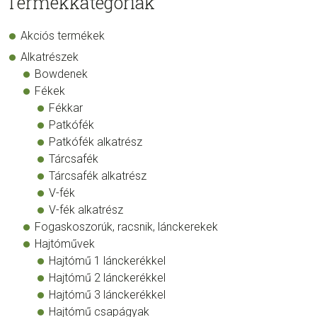
Termékkategóriák
Akciós termékek
Alkatrészek
Bowdenek
Fékek
Fékkar
Patkófék
Patkófék alkatrész
Tárcsafék
Tárcsafék alkatrész
V-fék
V-fék alkatrész
Fogaskoszorúk, racsnik, lánckerekek
Hajtóművek
Hajtómű 1 lánckerékkel
Hajtómű 2 lánckerékkel
Hajtómű 3 lánckerékkel
Hajtómű csapágyak