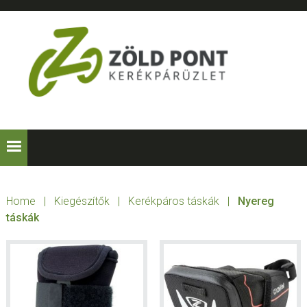
Skip
Skip
Skip
Skip
to
to
to
to
primary
main
primary
footer
navigation
content
sidebar
ZÖLD
Kerékpárt
mindenkinek!
PONT
KERÉKPÁRÜZLE
Home
|
Kiegészítők
|
Kerékpáros táskák
|
Nyereg
táskák