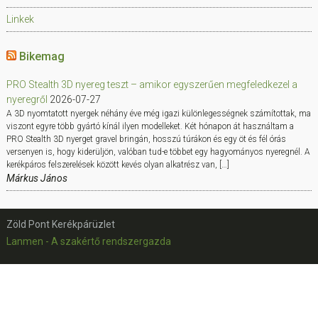
Linkek
Bikemag
PRO Stealth 3D nyereg teszt – amikor egyszerűen megfeledkezel a
nyeregről
2026-07-27
A 3D nyomtatott nyergek néhány éve még igazi különlegességnek számítottak, ma
viszont egyre több gyártó kínál ilyen modelleket. Két hónapon át használtam a
PRO Stealth 3D nyerget gravel bringán, hosszú túrákon és egy öt és fél órás
versenyen is, hogy kiderüljön, valóban tud-e többet egy hagyományos nyeregnél. A
kerékpáros felszerelések között kevés olyan alkatrész van, […]
Márkus János
Zöld Pont Kerékpárüzlet
Lanmen - A szakértő rendszergazda