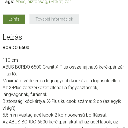
Tags:
Abus
,
biztonság
,
u-lakat
,
zár
Leírás
További információk
Leírás
BORDO 6500
110 cm
ABUS BORDO 6500 Granit X-Plus összehajtható kerékpár zár
+ tartó.
Maximális védelem a legnagyobb kockázatú lopások ellen!
Az X-Plus zárszerkezet ellenáll a fagyasztásnak,
lángvágónak, fúrásnak.
Biztonsági kódkártya. X-Plus kulcsok száma: 2 db (az egyik
világít),
5,5 mm vastag acéllapok 2 komponensű borítással.
Az ABUS BORDO 6500 kerékpár lakatnál az acél lapok, az