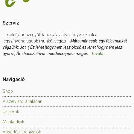
Szerviz
… sok év összegyűlt tapasztalatával, igyekszünk a
legszínvonalasabb munkát végezni.
Mára már csak egy féle munkát
végzünk: Jót. ( Ez lehet hogy nem lesz olcsó és lehet hogy nem lesz
gyors.) Ám hosszútávon mindenképpen megéri.
Tovább….
Navigáció
Shop
A szervizről általában
Üzleteink
Munkadíjak
Vásárlási tudnivalók