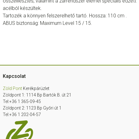
összeillesztés, valamint a zárrendszer elemei speciális edzett
acélból készültek.
Tartozék a könnyen felszerelhető tartó. Hossza: 110 cm .
ABUS biztonság: Maximum Level 15 / 15.
Footer
Kapcsolat
Zöld Pont
Kerékpárüzlet
Zöldpont 1: 1114 Bp Bartók B. út 21
Tel:+36 1 365-09-45
Zöldpont 2: 1123 Bp Győri út 1
Tel:+36 1 202-04-57