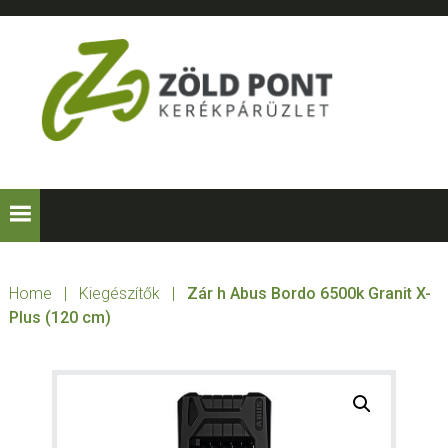
Skip
Skip
Skip
to
to
to
primary
main
footer
navigation
content
ZÖLD
Kerékpárt
mindenkinek!
PONT
KERÉKPÁRÜZLE
Home
|
Kiegészítők
|
Zár h Abus Bordo 6500k Granit X-
Plus (120 cm)