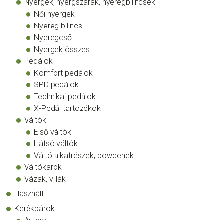
Nyergek, nyergszárak, nyeregbilincsek
Női nyergek
Nyereg bilincs
Nyeregcső
Nyergek összes
Pedálok
Komfort pedálok
SPD pedálok
Technikai pedálok
X-Pedál tartozékok
Váltók
Első váltók
Hátsó váltók
Váltó alkatrészek, bowdenek
Váltókarok
Vázak, villák
Használt
Kerékpárok