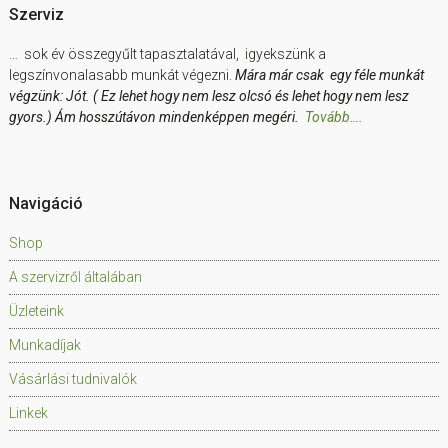
Szerviz
… sok év összegyűlt tapasztalatával, igyekszünk a
legszínvonalasabb munkát végezni.
Mára már csak egy féle munkát
végzünk: Jót. ( Ez lehet hogy nem lesz olcsó és lehet hogy nem lesz
gyors.) Ám hosszútávon mindenképpen megéri.
Tovább….
Navigáció
Shop
A szervizről általában
Üzleteink
Munkadíjak
Vásárlási tudnivalók
Linkek