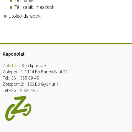
Téli ruhák
Téli sapik, maszkok
Utolsó darabok
Footer
Kapcsolat
Zöld Pont
Kerékpárüzlet
Zöldpont 1: 1114 Bp Bartók B. út 21
Tel:+36 1 365-09-45
Zöldpont 2: 1123 Bp Győri út 1
Tel:+36 1 202-04-57