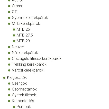
Author
Cross
GT
Gyermek kerékpárok
MTB kerékpárok
MTB 26
MTB 27,5
MTB 29
Neuzer
Női kerékpárok
Országúti, fitnesz kerékpárok
Trekking kerékpárok
Városi kerékpárok
Kiegészítők
Csengők
Csomagtartók
Gyerek ülések
Karbantartás
Pumpák