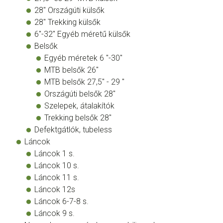
28" Országúti külsők
28" Trekking külsők
6"-32" Egyéb méretű külsők
Belsők
Egyéb méretek 6 "-30"
MTB belsők 26"
MTB belsők 27,5" - 29 "
Országúti belsők 28"
Szelepek, átalakítók
Trekking belsők 28"
Defektgátlók, tubeless
Láncok
Láncok 1 s.
Láncok 10 s.
Láncok 11 s.
Láncok 12s
Láncok 6-7-8 s.
Láncok 9 s.