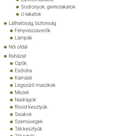
Sodronyok, gerinclakatok
U-lakatok
Láthatóság, biztonság
Fényvisszaverők
Lámpák
Női oldal
Ruházat
Cipők
Esőruha
Kamásli
Légszűrő maszkok
Mezek
Nadrágok
Rövid kesztyűk
Sisakok
Szemüvegek
Téli kesztyűk