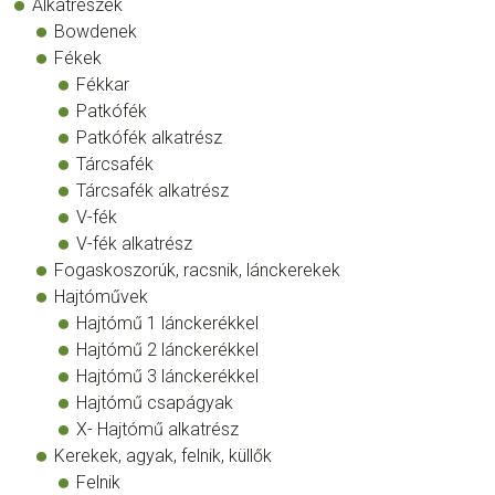
Alkatrészek
Bowdenek
Fékek
Fékkar
Patkófék
Patkófék alkatrész
Tárcsafék
Tárcsafék alkatrész
V-fék
V-fék alkatrész
Fogaskoszorúk, racsnik, lánckerekek
Hajtóművek
Hajtómű 1 lánckerékkel
Hajtómű 2 lánckerékkel
Hajtómű 3 lánckerékkel
Hajtómű csapágyak
X- Hajtómű alkatrész
Kerekek, agyak, felnik, küllők
Felnik