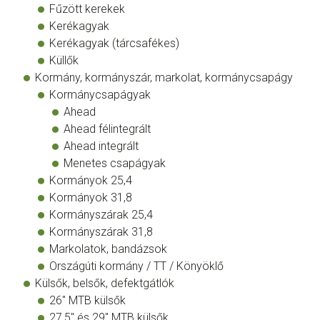
Fűzött kerekek
Kerékagyak
Kerékagyak (tárcsafékes)
Küllők
Kormány, kormányszár, markolat, kormánycsapágy
Kormánycsapágyak
Ahead
Ahead félintegrált
Ahead integrált
Menetes csapágyak
Kormányok 25,4
Kormányok 31,8
Kormányszárak 25,4
Kormányszárak 31,8
Markolatok, bandázsok
Országúti kormány / TT / Könyöklő
Külsők, belsők, defektgátlók
26" MTB külsők
27,5" és 29" MTB külsők