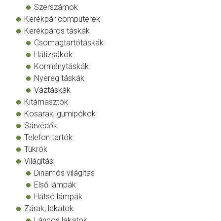
Szerszámok
Kerékpár computerek
Kerékpáros táskák
Csomagtartótáskák
Hátizsákok
Kormánytáskák
Nyereg táskák
Váztáskák
Kitámasztók
Kosarak, gumipókok
Sárvédők
Telefon tartók
Tükrök
Világítás
Dinamós világítás
Első lámpák
Hátsó lámpák
Zárak, lakatok
Láncos lakatok