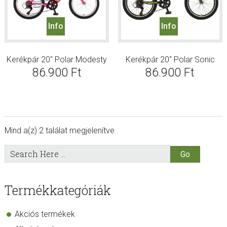
Info
Info
Kerékpár 20″ Polar Modesty
Kerékpár 20″ Polar Sonic
86.900
Ft
86.900
Ft
Mind a(z) 2 találat megjelenítve
sidebar
Store
Search
Here
Sidebar
Termékkategóriák
Akciós termékek