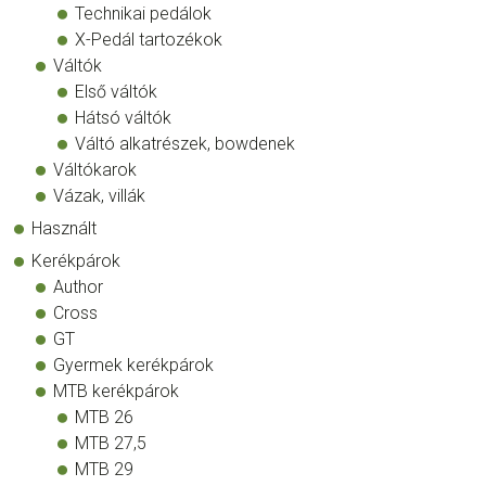
Technikai pedálok
X-Pedál tartozékok
Váltók
Első váltók
Hátsó váltók
Váltó alkatrészek, bowdenek
Váltókarok
Vázak, villák
Használt
Kerékpárok
Author
Cross
GT
Gyermek kerékpárok
MTB kerékpárok
MTB 26
MTB 27,5
MTB 29