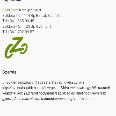
Footer
Zöld Pont
Kerékpárüzlet
Zöldpont 1: 1114 Bp Bartók B. út 21
Tel:+36 1 365-09-45
Zöldpont 2: 1123 Bp Győri út 1
Tel:+36 1 202-04-57
Szerviz
… sok év összegyűlt tapasztalatával, igyekszünk a
legszínvonalasabb munkát végezni.
Mára már csak egy féle munkát
végzünk: Jót. ( Ez lehet hogy nem lesz olcsó és lehet hogy nem lesz
gyors.) Ám hosszútávon mindenképpen megéri.
Tovább….