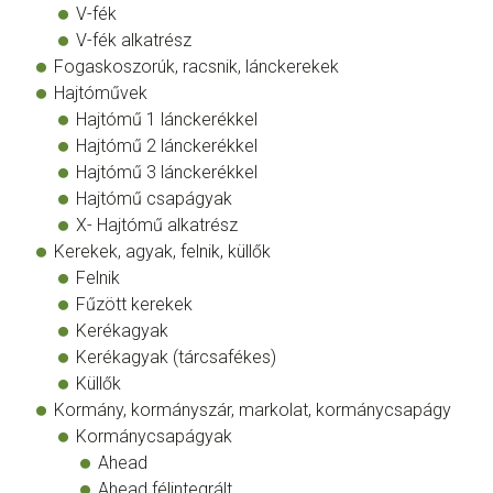
V-fék
V-fék alkatrész
Fogaskoszorúk, racsnik, lánckerekek
Hajtóművek
Hajtómű 1 lánckerékkel
Hajtómű 2 lánckerékkel
Hajtómű 3 lánckerékkel
Hajtómű csapágyak
X- Hajtómű alkatrész
Kerekek, agyak, felnik, küllők
Felnik
Fűzött kerekek
Kerékagyak
Kerékagyak (tárcsafékes)
Küllők
Kormány, kormányszár, markolat, kormánycsapágy
Kormánycsapágyak
Ahead
Ahead félintegrált