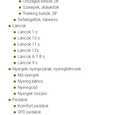
Országúti belsők 28"
Szelepek, átalakítók
Trekking belsők 28"
Defektgátlók, tubeless
Láncok
Láncok 1 s.
Láncok 10 s.
Láncok 11 s.
Láncok 12s
Láncok 6-7-8 s.
Láncok 9 s.
Nyergek, nyergszárak, nyeregbilincsek
Női nyergek
Nyereg bilincs
Nyeregcső
Nyergek összes
Pedálok
Komfort pedálok
SPD pedálok