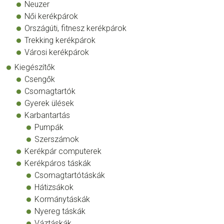
Neuzer
Női kerékpárok
Országúti, fitnesz kerékpárok
Trekking kerékpárok
Városi kerékpárok
Kiegészítők
Csengők
Csomagtartók
Gyerek ülések
Karbantartás
Pumpák
Szerszámok
Kerékpár computerek
Kerékpáros táskák
Csomagtartótáskák
Hátizsákok
Kormánytáskák
Nyereg táskák
Váztáskák