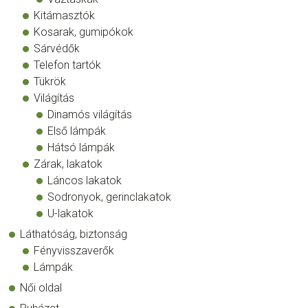
Kitámasztók
Kosarak, gumipókok
Sárvédők
Telefon tartók
Tükrök
Világítás
Dinamós világítás
Első lámpák
Hátsó lámpák
Zárak, lakatok
Láncos lakatok
Sodronyok, gerinclakatok
U-lakatok
Láthatóság, biztonság
Fényvisszaverők
Lámpák
Női oldal