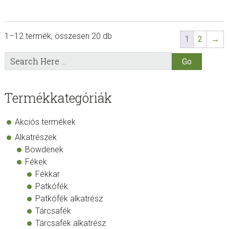
1–12 termék, összesen 20 db
1
2
→
sidebar
Store
Search
Here
Sidebar
Termékkategóriák
Akciós termékek
Alkatrészek
Bowdenek
Fékek
Fékkar
Patkófék
Patkófék alkatrész
Tárcsafék
Tárcsafék alkatrész