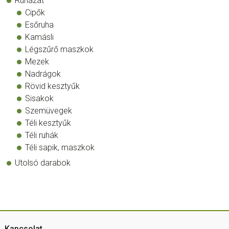
Ruházat
Cipők
Esőruha
Kamásli
Légszűrő maszkok
Mezek
Nadrágok
Rövid kesztyűk
Sisakok
Szemüvegek
Téli kesztyűk
Téli ruhák
Téli sapik, maszkok
Utolsó darabok
Kapcsolat