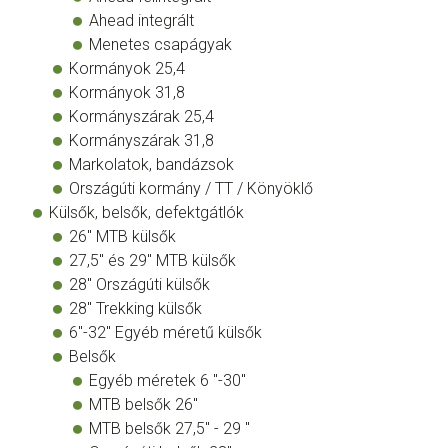
Ahead integrált
Menetes csapágyak
Kormányok 25,4
Kormányok 31,8
Kormányszárak 25,4
Kormányszárak 31,8
Markolatok, bandázsok
Országúti kormány / TT / Könyöklő
Külsők, belsők, defektgátlók
26" MTB külsők
27,5" és 29" MTB külsők
28" Országúti külsők
28" Trekking külsők
6"-32" Egyéb méretű külsők
Belsők
Egyéb méretek 6 "-30"
MTB belsők 26"
MTB belsők 27,5" - 29 "