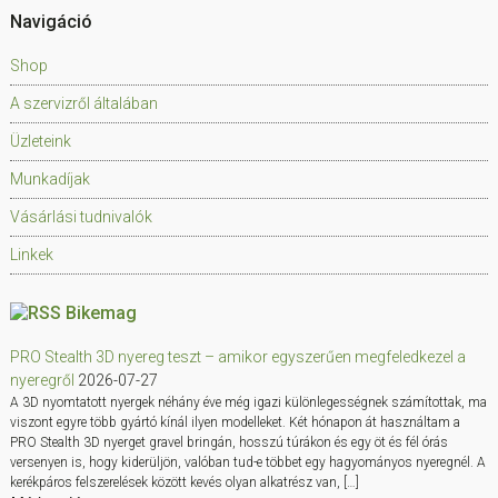
Navigáció
Shop
A szervizről általában
Üzleteink
Munkadíjak
Vásárlási tudnivalók
Linkek
Bikemag
PRO Stealth 3D nyereg teszt – amikor egyszerűen megfeledkezel a
nyeregről
2026-07-27
A 3D nyomtatott nyergek néhány éve még igazi különlegességnek számítottak, ma
viszont egyre több gyártó kínál ilyen modelleket. Két hónapon át használtam a
PRO Stealth 3D nyerget gravel bringán, hosszú túrákon és egy öt és fél órás
versenyen is, hogy kiderüljön, valóban tud-e többet egy hagyományos nyeregnél. A
kerékpáros felszerelések között kevés olyan alkatrész van, […]