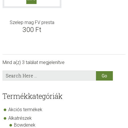
Szelep mag FV presta
300
Ft
Mind a(z) 3 találat megjelenítve
sidebar
Store
Search
Here
Sidebar
Termékkategóriák
Akciós termékek
Alkatrészek
Bowdenek