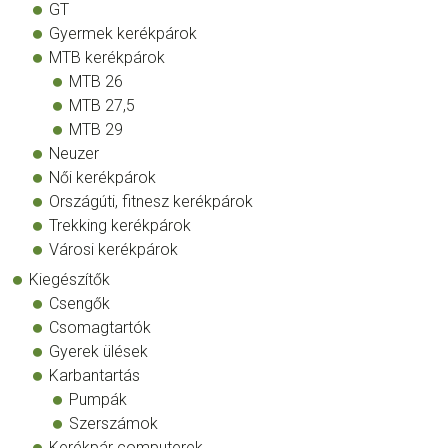
GT
Gyermek kerékpárok
MTB kerékpárok
MTB 26
MTB 27,5
MTB 29
Neuzer
Női kerékpárok
Országúti, fitnesz kerékpárok
Trekking kerékpárok
Városi kerékpárok
Kiegészítők
Csengők
Csomagtartók
Gyerek ülések
Karbantartás
Pumpák
Szerszámok
Kerékpár computerek