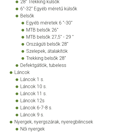
28" Trekking külsők
6"-32" Egyéb méretű külsők
Belsők
Egyéb méretek 6 "-30"
MTB belsők 26"
MTB belsők 27,5" - 29 "
Országúti belsők 28"
Szelepek, átalakítók
Trekking belsők 28"
Defektgátlók, tubeless
Láncok
Láncok 1 s.
Láncok 10 s.
Láncok 11 s.
Láncok 12s
Láncok 6-7-8 s.
Láncok 9 s.
Nyergek, nyergszárak, nyeregbilincsek
Női nyergek