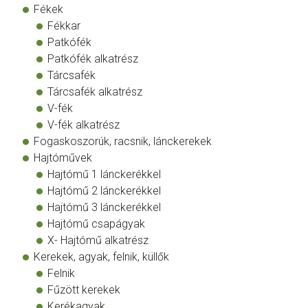
Fékek
Fékkar
Patkófék
Patkófék alkatrész
Tárcsafék
Tárcsafék alkatrész
V-fék
V-fék alkatrész
Fogaskoszorúk, racsnik, lánckerekek
Hajtóművek
Hajtómű 1 lánckerékkel
Hajtómű 2 lánckerékkel
Hajtómű 3 lánckerékkel
Hajtómű csapágyak
X- Hajtómű alkatrész
Kerekek, agyak, felnik, küllők
Felnik
Fűzött kerekek
Kerékagyak