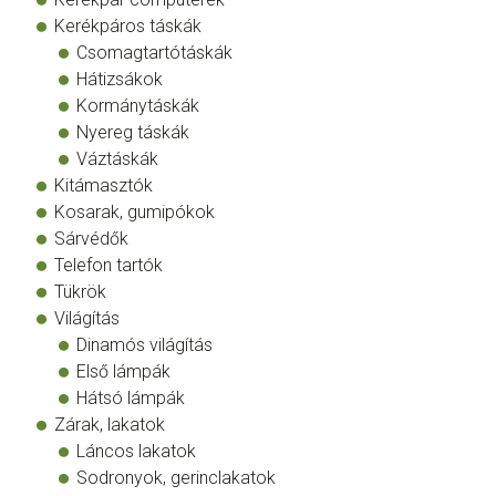
Kerékpáros táskák
Csomagtartótáskák
Hátizsákok
Kormánytáskák
Nyereg táskák
Váztáskák
Kitámasztók
Kosarak, gumipókok
Sárvédők
Telefon tartók
Tükrök
Világítás
Dinamós világítás
Első lámpák
Hátsó lámpák
Zárak, lakatok
Láncos lakatok
Sodronyok, gerinclakatok