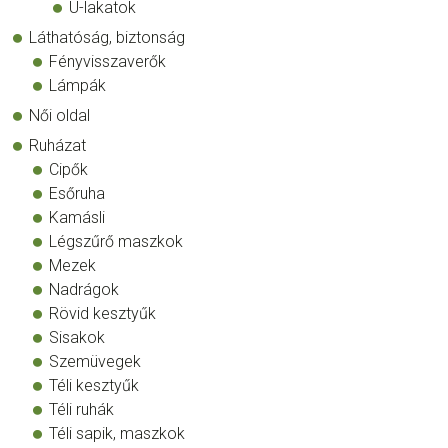
U-lakatok
Láthatóság, biztonság
Fényvisszaverők
Lámpák
Női oldal
Ruházat
Cipők
Esőruha
Kamásli
Légszűrő maszkok
Mezek
Nadrágok
Rövid kesztyűk
Sisakok
Szemüvegek
Téli kesztyűk
Téli ruhák
Téli sapik, maszkok