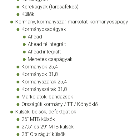
Kerékagyak (tárcsafékes)
Küllők
Kormány, kormányszár, markolat, kormánycsapágy
Kormánycsapágyak
Ahead
Ahead félintegrált
Ahead integrált
Menetes csapágyak
Kormányok 25,4
Kormányok 31,8
Kormányszárak 25,4
Kormányszárak 31,8
Markolatok, bandázsok
Országúti kormány / TT / Könyöklő
Külsők, belsők, defektgátlók
26" MTB külsők
27,5" és 29" MTB külsők
28" Országúti külsők