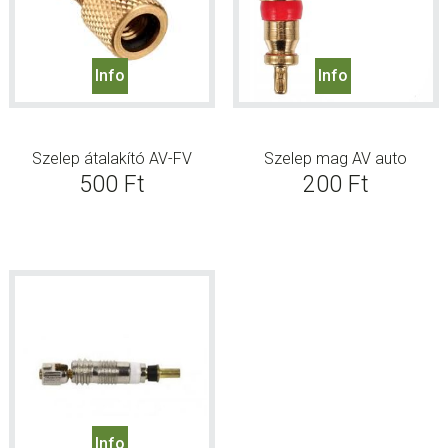
Info
Info
Szelep átalakító AV-FV
Szelep mag AV auto
500
Ft
200
Ft
Info