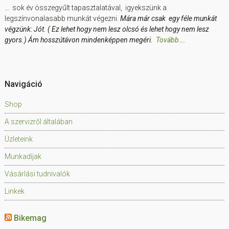
… sok év összegyűlt tapasztalatával, igyekszünk a
legszínvonalasabb munkát végezni.
Mára már csak egy féle munkát
végzünk: Jót. ( Ez lehet hogy nem lesz olcsó és lehet hogy nem lesz
gyors.) Ám hosszútávon mindenképpen megéri.
Tovább….
Navigáció
Shop
A szervizről általában
Üzleteink
Munkadíjak
Vásárlási tudnivalók
Linkek
Bikemag