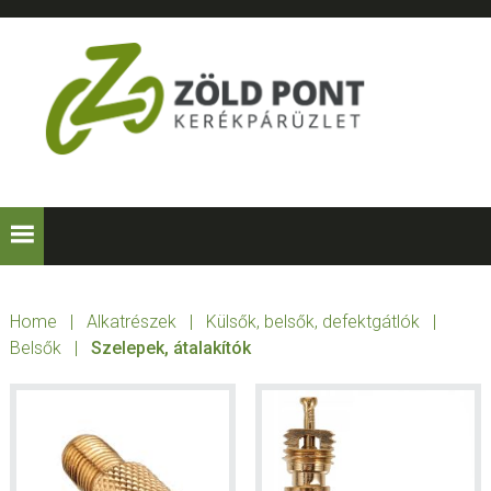
Skip
Skip
Skip
Skip
to
to
to
to
primary
main
primary
footer
navigation
content
sidebar
ZÖLD
Kerékpárt
mindenkinek!
PONT
KERÉKPÁRÜZLE
Home
|
Alkatrészek
|
Külsők, belsők, defektgátlók
|
Belsők
|
Szelepek, átalakítók