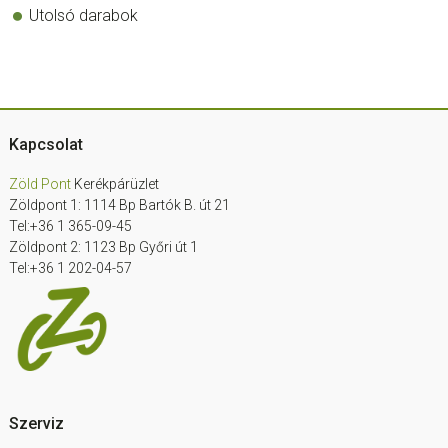
Utolsó darabok
Footer
Kapcsolat
Zöld Pont
Kerékpárüzlet
Zöldpont 1: 1114 Bp Bartók B. út 21
Tel:+36 1 365-09-45
Zöldpont 2: 1123 Bp Győri út 1
Tel:+36 1 202-04-57
Szerviz