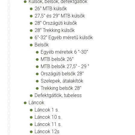
Külsők, belsők, defektgátlók
26" MTB külsők
27,5" és 29" MTB külsők
28" Országúti külsők
28" Trekking külsők
6"-32" Egyéb méretű külsők
Belsők
Egyéb méretek 6 "-30"
MTB belsők 26"
MTB belsők 27,5" - 29 "
Országúti belsők 28"
Szelepek, átalakítók
Trekking belsők 28"
Defektgátlók, tubeless
Láncok
Láncok 1 s.
Láncok 10 s.
Láncok 11 s.
Láncok 12s