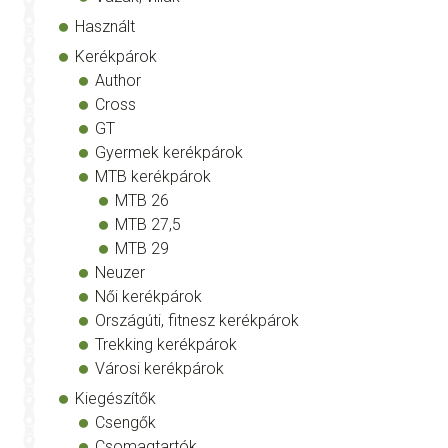
Használt
Kerékpárok
Author
Cross
GT
Gyermek kerékpárok
MTB kerékpárok
MTB 26
MTB 27,5
MTB 29
Neuzer
Női kerékpárok
Országúti, fitnesz kerékpárok
Trekking kerékpárok
Városi kerékpárok
Kiegészítők
Csengők
Csomagtartók