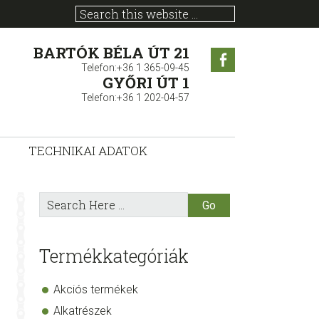
BARTÓK BÉLA ÚT 21
Facebook
Telefon:+36 1 365-09-45
GYŐRI ÚT 1
Telefon:+36 1 202-04-57
TECHNIKAI ADATOK
sidebar
Store
Search
Here
Sidebar
Termékkategóriák
Akciós termékek
Alkatrészek