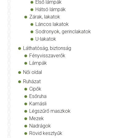
Első lámpák
Hátsó lámpák
Zárak, lakatok
Láncos lakatok
Sodronyok, gerinclakatok
U-lakatok
Láthatóság, biztonság
Fényvisszaverők
Lámpák
Női oldal
Ruházat
Cipők
Esőruha
Kamásli
Légszűrő maszkok
Mezek
Nadrágok
Rövid kesztyűk