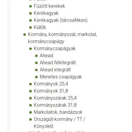
Fűzött kerekek
Kerékagyak
Kerékagyak (tárcsafékes)
Küllők
Kormány, kormányszár, markolat,
kormánycsapágy
Kormánycsapágyak
Ahead
Ahead félintegrált
Ahead integrált
Menetes csapágyak
Kormányok 25,4
Kormányok 31,8
Kormányszárak 25,4
Kormányszárak 31,8
Markolatok, bandázsok
Országúti kormány / TT /
Könyöklő