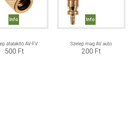
Info
Info
ep átalakító AV-FV
Szelep mag AV auto
500
Ft
200
Ft