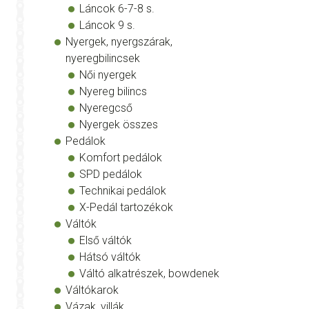
Láncok 6-7-8 s.
Láncok 9 s.
Nyergek, nyergszárak,
nyeregbilincsek
Női nyergek
Nyereg bilincs
Nyeregcső
Nyergek összes
Pedálok
Komfort pedálok
SPD pedálok
Technikai pedálok
X-Pedál tartozékok
Váltók
Első váltók
Hátsó váltók
Váltó alkatrészek, bowdenek
Váltókarok
Vázak, villák