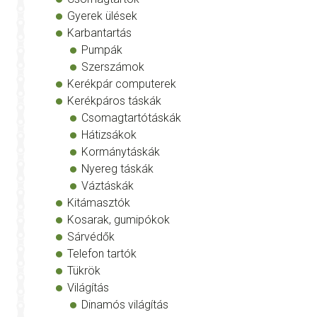
Gyerek ülések
Karbantartás
Pumpák
Szerszámok
Kerékpár computerek
Kerékpáros táskák
Csomagtartótáskák
Hátizsákok
Kormánytáskák
Nyereg táskák
Váztáskák
Kitámasztók
Kosarak, gumipókok
Sárvédők
Telefon tartók
Tükrök
Világítás
Dinamós világítás