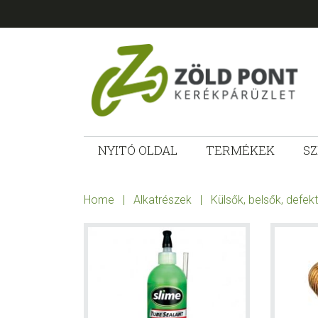
Skip
Skip
Skip
Skip
to
to
to
to
primary
main
primary
footer
navigation
content
sidebar
ZÖLD
Kerékpárt
mindenkinek!
NYITÓ OLDAL
TERMÉKEK
SZ
PONT
KERÉKPÁRÜ
Home
|
Alkatrészek
|
Külsők, belsők, defek