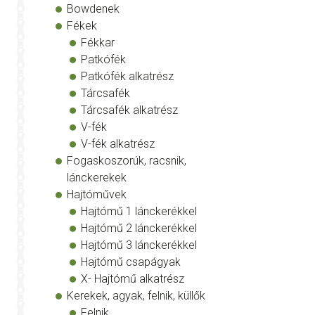
Bowdenek
Fékek
Fékkar
Patkófék
Patkófék alkatrész
Tárcsafék
Tárcsafék alkatrész
V-fék
V-fék alkatrész
Fogaskoszorúk, racsnik,
lánckerekek
Hajtóművek
Hajtómű 1 lánckerékkel
Hajtómű 2 lánckerékkel
Hajtómű 3 lánckerékkel
Hajtómű csapágyak
X- Hajtómű alkatrész
Kerekek, agyak, felnik, küllők
Felnik