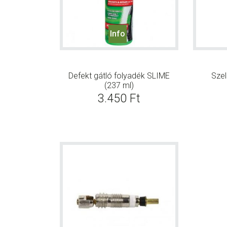
Info
Defekt gátló folyadék SLIME
Szel
(237 ml)
3.450
Ft