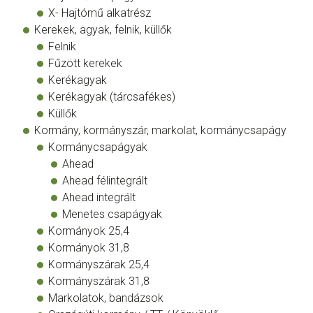
X- Hajtómű alkatrész
Kerekek, agyak, felnik, küllők
Felnik
Fűzött kerekek
Kerékagyak
Kerékagyak (tárcsafékes)
Küllők
Kormány, kormányszár, markolat, kormánycsapágy
Kormánycsapágyak
Ahead
Ahead félintegrált
Ahead integrált
Menetes csapágyak
Kormányok 25,4
Kormányok 31,8
Kormányszárak 25,4
Kormányszárak 31,8
Markolatok, bandázsok