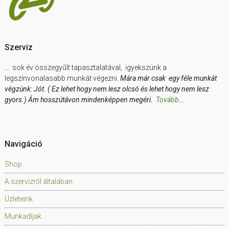
Szerviz
… sok év összegyűlt tapasztalatával, igyekszünk a
legszínvonalasabb munkát végezni.
Mára már csak egy féle munkát
végzünk: Jót. ( Ez lehet hogy nem lesz olcsó és lehet hogy nem lesz
gyors.) Ám hosszútávon mindenképpen megéri.
Tovább….
Navigáció
Shop
A szervizről általában
Üzleteink
Munkadíjak