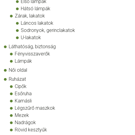
Első lámpák
Hátsó lámpák
Zárak, lakatok
Láncos lakatok
Sodronyok, gerinclakatok
U-lakatok
Láthatóság, biztonság
Fényvisszaverők
Lámpák
Női oldal
Ruházat
Cipők
Esőruha
Kamásli
Légszűrő maszkok
Mezek
Nadrágok
Rövid kesztyűk