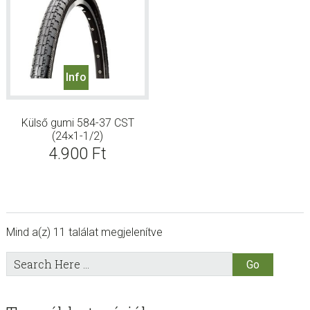
Info
Külső gumi 584-37 CST
(24×1-1/2)
4.900
Ft
Mind a(z) 11 találat megjelenítve
sidebar
Store
Search
Here
Sidebar