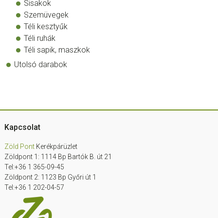
Sisakok
Szemüvegek
Téli kesztyűk
Téli ruhák
Téli sapik, maszkok
Utolsó darabok
Footer
Kapcsolat
Zöld Pont
Kerékpárüzlet
Zöldpont 1: 1114 Bp Bartók B. út 21
Tel:+36 1 365-09-45
Zöldpont 2: 1123 Bp Győri út 1
Tel:+36 1 202-04-57