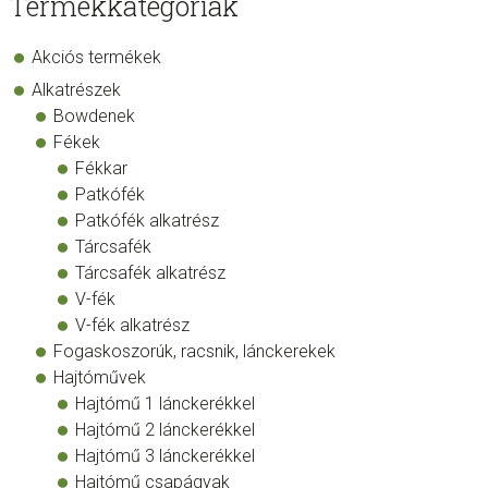
Termékkategóriák
Akciós termékek
Alkatrészek
Bowdenek
Fékek
Fékkar
Patkófék
Patkófék alkatrész
Tárcsafék
Tárcsafék alkatrész
V-fék
V-fék alkatrész
Fogaskoszorúk, racsnik, lánckerekek
Hajtóművek
Hajtómű 1 lánckerékkel
Hajtómű 2 lánckerékkel
Hajtómű 3 lánckerékkel
Hajtómű csapágyak