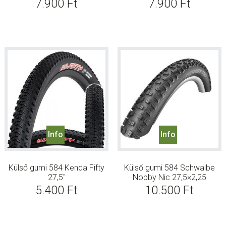
7.900
Ft
7.900
Ft
Info
Info
Külső gumi 584 Kenda Fifty
Külső gumi 584 Schwalbe
27,5″
Nobby Nic 27,5×2,25
5.400
Ft
10.500
Ft