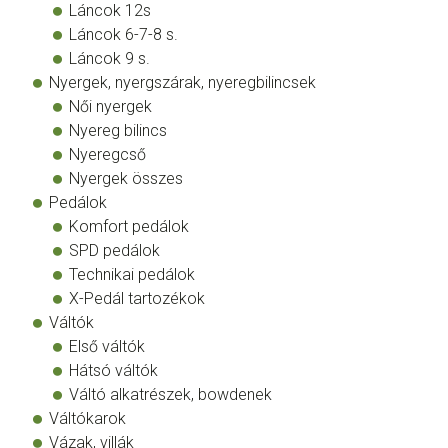
Láncok 12s
Láncok 6-7-8 s.
Láncok 9 s.
Nyergek, nyergszárak, nyeregbilincsek
Női nyergek
Nyereg bilincs
Nyeregcső
Nyergek összes
Pedálok
Komfort pedálok
SPD pedálok
Technikai pedálok
X-Pedál tartozékok
Váltók
Első váltók
Hátsó váltók
Váltó alkatrészek, bowdenek
Váltókarok
Vázak, villák