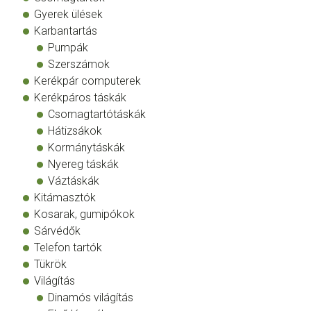
Gyerek ülések
Karbantartás
Pumpák
Szerszámok
Kerékpár computerek
Kerékpáros táskák
Csomagtartótáskák
Hátizsákok
Kormánytáskák
Nyereg táskák
Váztáskák
Kitámasztók
Kosarak, gumipókok
Sárvédők
Telefon tartók
Tükrök
Világítás
Dinamós világítás