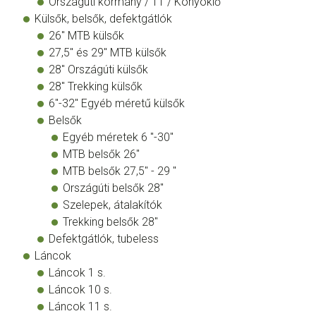
Országúti kormány / TT / Könyöklő
Külsők, belsők, defektgátlók
26" MTB külsők
27,5" és 29" MTB külsők
28" Országúti külsők
28" Trekking külsők
6"-32" Egyéb méretű külsők
Belsők
Egyéb méretek 6 "-30"
MTB belsők 26"
MTB belsők 27,5" - 29 "
Országúti belsők 28"
Szelepek, átalakítók
Trekking belsők 28"
Defektgátlók, tubeless
Láncok
Láncok 1 s.
Láncok 10 s.
Láncok 11 s.