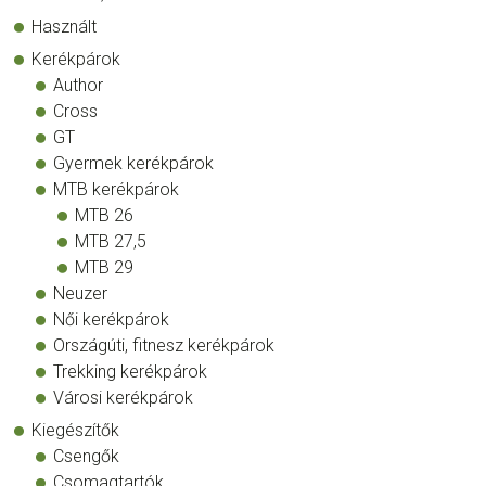
Használt
Kerékpárok
Author
Cross
GT
Gyermek kerékpárok
MTB kerékpárok
MTB 26
MTB 27,5
MTB 29
Neuzer
Női kerékpárok
Országúti, fitnesz kerékpárok
Trekking kerékpárok
Városi kerékpárok
Kiegészítők
Csengők
Csomagtartók