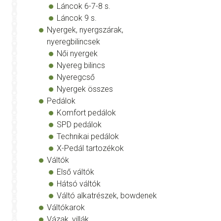
Láncok 6-7-8 s.
Láncok 9 s.
Nyergek, nyergszárak,
nyeregbilincsek
Női nyergek
Nyereg bilincs
Nyeregcső
Nyergek összes
Pedálok
Komfort pedálok
SPD pedálok
Technikai pedálok
X-Pedál tartozékok
Váltók
Első váltók
Hátsó váltók
Váltó alkatrészek, bowdenek
Váltókarok
Vázak, villák