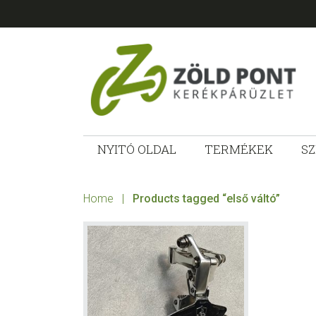
Skip
Skip
Skip
Skip
to
to
to
to
primary
main
primary
footer
navigation
content
sidebar
ZÖLD
Kerékpárt
mindenkinek!
NYITÓ OLDAL
TERMÉKEK
SZ
PONT
KERÉKPÁRÜ
Home
|
Products tagged “első váltó”