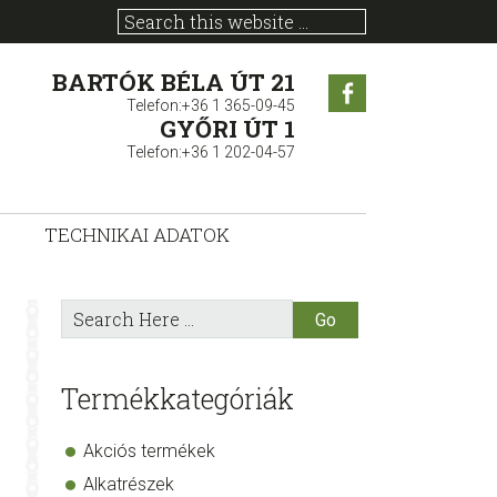
BARTÓK BÉLA ÚT 21
Facebook
Telefon:+36 1 365-09-45
GYŐRI ÚT 1
Telefon:+36 1 202-04-57
TECHNIKAI ADATOK
sidebar
Store
Search
Here
Sidebar
Termékkategóriák
Akciós termékek
Alkatrészek