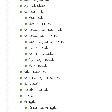
Gyerek ülések
Karbantartás
Pumpák
Szerszámok
Kerékpár computerek
Kerékpáros táskák
Csomagtartótáskák
Hátizsákok
Kormánytáskák
Nyereg táskák
Váztáskák
Kitámasztók
Kosarak, gumipókok
Sárvédők
Telefon tartók
Tükrök
Világítás
Dinamós világítás