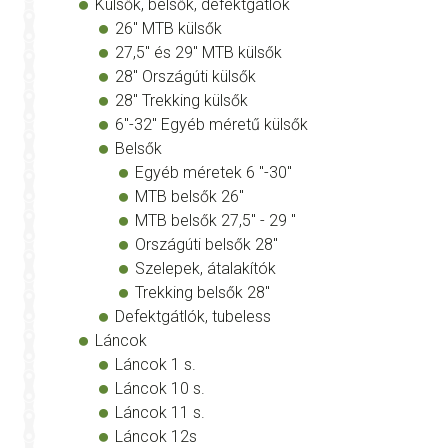
Külsők, belsők, defektgátlók
26" MTB külsők
27,5" és 29" MTB külsők
28" Országúti külsők
28" Trekking külsők
6"-32" Egyéb méretű külsők
Belsők
Egyéb méretek 6 "-30"
MTB belsők 26"
MTB belsők 27,5" - 29 "
Országúti belsők 28"
Szelepek, átalakítók
Trekking belsők 28"
Defektgátlók, tubeless
Láncok
Láncok 1 s.
Láncok 10 s.
Láncok 11 s.
Láncok 12s