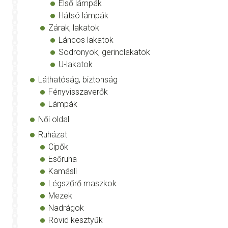
Első lámpák
Hátsó lámpák
Zárak, lakatok
Láncos lakatok
Sodronyok, gerinclakatok
U-lakatok
Láthatóság, biztonság
Fényvisszaverők
Lámpák
Női oldal
Ruházat
Cipők
Esőruha
Kamásli
Légszűrő maszkok
Mezek
Nadrágok
Rövid kesztyűk