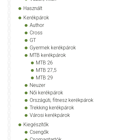
Használt
Kerékpárok
Author
Cross
GT
Gyermek kerékpárok
MTB kerékpárok
MTB 26
MTB 27,5
MTB 29
Neuzer
Női kerékpárok
Országúti, fitnesz kerékpárok
Trekking kerékpárok
Városi kerékpárok
Kiegészítők
Csengők
Csomagtartók