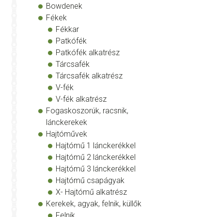
Bowdenek
Fékek
Fékkar
Patkófék
Patkófék alkatrész
Tárcsafék
Tárcsafék alkatrész
V-fék
V-fék alkatrész
Fogaskoszorúk, racsnik,
lánckerekek
Hajtóművek
Hajtómű 1 lánckerékkel
Hajtómű 2 lánckerékkel
Hajtómű 3 lánckerékkel
Hajtómű csapágyak
X- Hajtómű alkatrész
Kerekek, agyak, felnik, küllők
Felnik