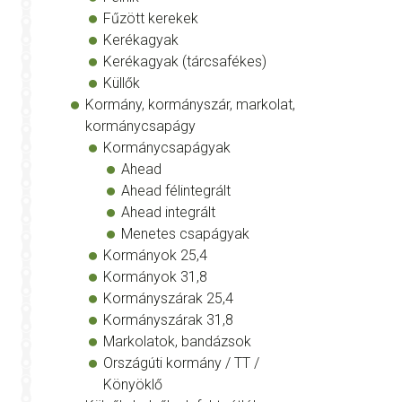
Fűzött kerekek
Kerékagyak
Kerékagyak (tárcsafékes)
Küllők
Kormány, kormányszár, markolat,
kormánycsapágy
Kormánycsapágyak
Ahead
Ahead félintegrált
Ahead integrált
Menetes csapágyak
Kormányok 25,4
Kormányok 31,8
Kormányszárak 25,4
Kormányszárak 31,8
Markolatok, bandázsok
Országúti kormány / TT /
Könyöklő