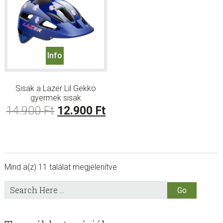
Info
Sisak a Lazer Lil Gekko
gyermek sisak
Original
Current
14.900
Ft
12.900
Ft
price
price
was:
is:
14.900 Ft.
12.900 Ft.
Mind a(z) 11 találat megjelenítve
sidebar
Store
Search
Here
Sidebar