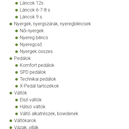
Láncok 12s
Láncok 6-7-8 s.
Láncok 9 s.
Nyergek, nyergszárak, nyeregbilincsek
Női nyergek
Nyereg bilincs
Nyeregcső
Nyergek összes
Pedálok
Komfort pedálok
SPD pedálok
Technikai pedálok
X-Pedál tartozékok
Váltók
Első váltók
Hátsó váltók
Váltó alkatrészek, bowdenek
Váltókarok
Vázak, villák