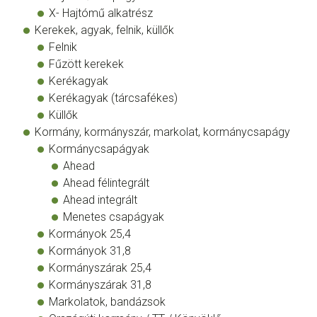
X- Hajtómű alkatrész
Kerekek, agyak, felnik, küllők
Felnik
Fűzött kerekek
Kerékagyak
Kerékagyak (tárcsafékes)
Küllők
Kormány, kormányszár, markolat, kormánycsapágy
Kormánycsapágyak
Ahead
Ahead félintegrált
Ahead integrált
Menetes csapágyak
Kormányok 25,4
Kormányok 31,8
Kormányszárak 25,4
Kormányszárak 31,8
Markolatok, bandázsok