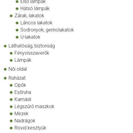
Első lámpák
Hátsó lámpák
Zárak, lakatok
Láncos lakatok
Sodronyok, gerinclakatok
U-lakatok
Láthatóság, biztonság
Fényvisszaverők
Lámpák
Női oldal
Ruházat
Cipők
Esőruha
Kamásli
Légszűrő maszkok
Mezek
Nadrágok
Rövid kesztyűk