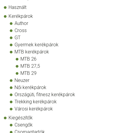
Használt
Kerékpárok
Author
Cross
GT
Gyermek kerékpárok
MTB kerékpárok
MTB 26
MTB 27,5
MTB 29
Neuzer
Női kerékpárok
Országúti, fitnesz kerékpárok
Trekking kerékpárok
Városi kerékpárok
Kiegészítők
Csengők
Csomagtartók