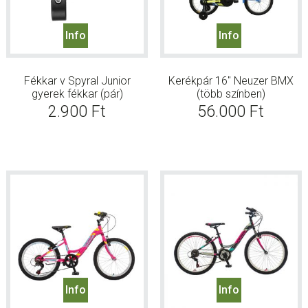
Info
Info
Fékkar v Spyral Junior
Kerékpár 16″ Neuzer BMX
gyerek fékkar (pár)
(több színben)
2.900
Ft
56.000
Ft
Info
Info