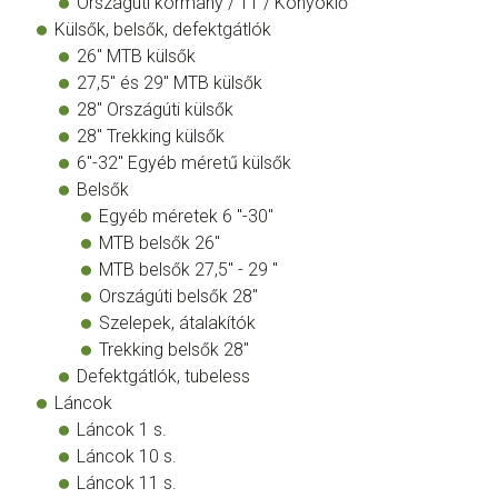
Országúti kormány / TT / Könyöklő
Külsők, belsők, defektgátlók
26" MTB külsők
27,5" és 29" MTB külsők
28" Országúti külsők
28" Trekking külsők
6"-32" Egyéb méretű külsők
Belsők
Egyéb méretek 6 "-30"
MTB belsők 26"
MTB belsők 27,5" - 29 "
Országúti belsők 28"
Szelepek, átalakítók
Trekking belsők 28"
Defektgátlók, tubeless
Láncok
Láncok 1 s.
Láncok 10 s.
Láncok 11 s.