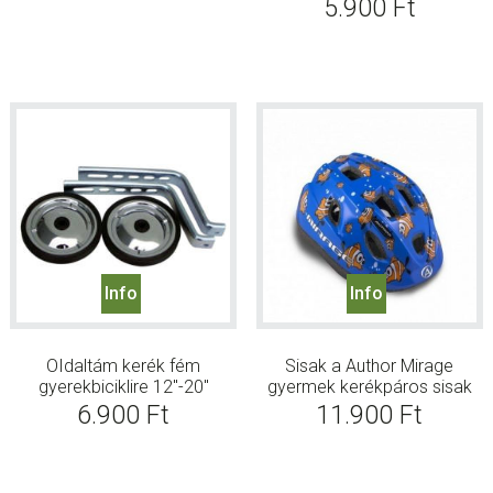
5.900
Ft
Info
Info
OIdaltám kerék fém
Sisak a Author Mirage
gyerekbiciklire 12″-20″
gyermek kerékpáros sisak
6.900
Ft
11.900
Ft