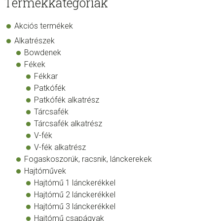
Termékkategóriák
Akciós termékek
Alkatrészek
Bowdenek
Fékek
Fékkar
Patkófék
Patkófék alkatrész
Tárcsafék
Tárcsafék alkatrész
V-fék
V-fék alkatrész
Fogaskoszorúk, racsnik, lánckerekek
Hajtóművek
Hajtómű 1 lánckerékkel
Hajtómű 2 lánckerékkel
Hajtómű 3 lánckerékkel
Hajtómű csapágyak