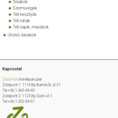
Sisakok
Szemüvegek
Téli kesztyűk
Téli ruhák
Téli sapik, maszkok
Utolsó darabok
Footer
Kapcsolat
Zöld Pont
Kerékpárüzlet
Zöldpont 1: 1114 Bp Bartók B. út 21
Tel:+36 1 365-09-45
Zöldpont 2: 1123 Bp Győri út 1
Tel:+36 1 202-04-57