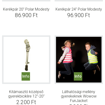
Kerékpár 20″ Polar Modesty
Kerékpár 24″ Polar Modesty
86.900
Ft
96.900
Ft
Info
Info
Kitámasztó középső
Láthatósági mellény
gyerekbiciklire 12″-20″
gyerekeknek Wowow
FunJacket
2.200
Ft