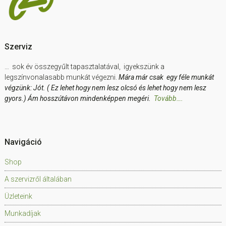
Szerviz
… sok év összegyűlt tapasztalatával, igyekszünk a
legszínvonalasabb munkát végezni.
Mára már csak egy féle munkát
végzünk: Jót. ( Ez lehet hogy nem lesz olcsó és lehet hogy nem lesz
gyors.) Ám hosszútávon mindenképpen megéri.
Tovább….
Navigáció
Shop
A szervizről általában
Üzleteink
Munkadíjak