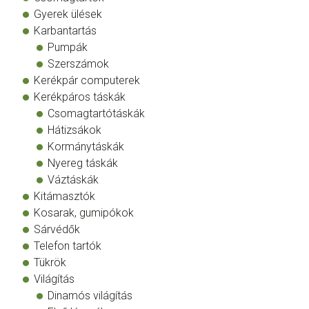
Gyerek ülések
Karbantartás
Pumpák
Szerszámok
Kerékpár computerek
Kerékpáros táskák
Csomagtartótáskák
Hátizsákok
Kormánytáskák
Nyereg táskák
Váztáskák
Kitámasztók
Kosarak, gumipókok
Sárvédők
Telefon tartók
Tükrök
Világítás
Dinamós világítás