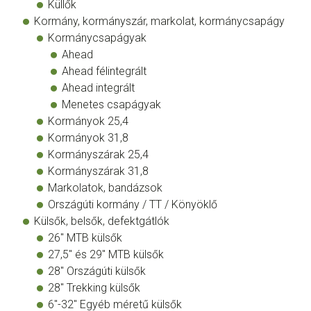
Küllők
Kormány, kormányszár, markolat, kormánycsapágy
Kormánycsapágyak
Ahead
Ahead félintegrált
Ahead integrált
Menetes csapágyak
Kormányok 25,4
Kormányok 31,8
Kormányszárak 25,4
Kormányszárak 31,8
Markolatok, bandázsok
Országúti kormány / TT / Könyöklő
Külsők, belsők, defektgátlók
26" MTB külsők
27,5" és 29" MTB külsők
28" Országúti külsők
28" Trekking külsők
6"-32" Egyéb méretű külsők