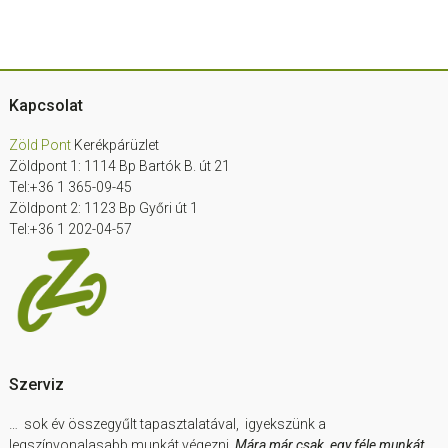
Footer
Kapcsolat
Zöld Pont
Kerékpárüzlet
Zöldpont 1: 1114 Bp Bartók B. út 21
Tel:+36 1 365-09-45
Zöldpont 2: 1123 Bp Győri út 1
Tel:+36 1 202-04-57
Szerviz
… sok év összegyűlt tapasztalatával, igyekszünk a
legszínvonalasabb munkát végezni.
Mára már csak egy féle munkát