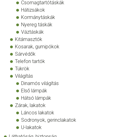
Csomagtartótáskák
Hátizsákok
Kormánytáskák
Nyereg táskák
Váztáskák
Kitámasztók
Kosarak, gumipókok
Sárvédők
Telefon tartók
Tükrök
Világítás
Dinamós világítás
Első lámpák
Hátsó lámpák
Zárak, lakatok
Láncos lakatok
Sodronyok, gerinclakatok
U-lakatok
Láthatóság, biztonság