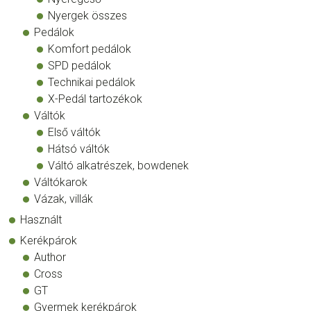
Nyergek összes
Pedálok
Komfort pedálok
SPD pedálok
Technikai pedálok
X-Pedál tartozékok
Váltók
Első váltók
Hátsó váltók
Váltó alkatrészek, bowdenek
Váltókarok
Vázak, villák
Használt
Kerékpárok
Author
Cross
GT
Gyermek kerékpárok