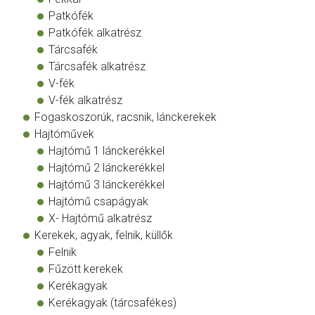
Patkófék
Patkófék alkatrész
Tárcsafék
Tárcsafék alkatrész
V-fék
V-fék alkatrész
Fogaskoszorúk, racsnik, lánckerekek
Hajtóművek
Hajtómű 1 lánckerékkel
Hajtómű 2 lánckerékkel
Hajtómű 3 lánckerékkel
Hajtómű csapágyak
X- Hajtómű alkatrész
Kerekek, agyak, felnik, küllők
Felnik
Fűzött kerekek
Kerékagyak
Kerékagyak (tárcsafékes)