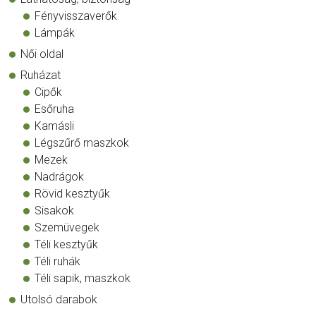
Fényvisszaverők
Lámpák
Női oldal
Ruházat
Cipők
Esőruha
Kamásli
Légszűrő maszkok
Mezek
Nadrágok
Rövid kesztyűk
Sisakok
Szemüvegek
Téli kesztyűk
Téli ruhák
Téli sapik, maszkok
Utolsó darabok