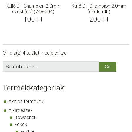
Küllő DT Champion 2.0mm
Küllő DT Champion 2.0mm
ezüst (db) (248-304)
fekete (db)
100
Ft
200
Ft
Mind a(z) 4 találat megjelenítve
sidebar
Store
Search
Here
Sidebar
Termékkategóriák
Akciós termékek
Alkatrészek
Bowdenek
Fékek
Fékkar