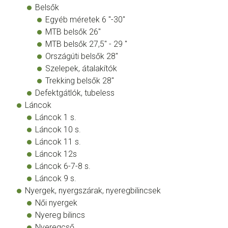
Belsők
Egyéb méretek 6 "-30"
MTB belsők 26"
MTB belsők 27,5" - 29 "
Országúti belsők 28"
Szelepek, átalakítók
Trekking belsők 28"
Defektgátlók, tubeless
Láncok
Láncok 1 s.
Láncok 10 s.
Láncok 11 s.
Láncok 12s
Láncok 6-7-8 s.
Láncok 9 s.
Nyergek, nyergszárak, nyeregbilincsek
Női nyergek
Nyereg bilincs
Nyeregcső