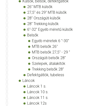
Külsők, belsők, defektgátlók
26" MTB külsők
27,5" és 29" MTB külsők
28" Országúti külsők
28" Trekking külsők
6"-32" Egyéb méretű külsők
Belsők
Egyéb méretek 6 "-30"
MTB belsők 26"
MTB belsők 27,5" - 29 "
Országúti belsők 28"
Szelepek, átalakítók
Trekking belsők 28"
Defektgátlók, tubeless
Láncok
Láncok 1 s.
Láncok 10 s.
Láncok 11 s.
Láncok 12s