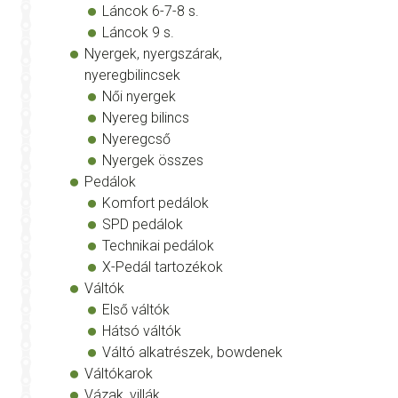
Láncok 6-7-8 s.
Láncok 9 s.
Nyergek, nyergszárak,
nyeregbilincsek
Női nyergek
Nyereg bilincs
Nyeregcső
Nyergek összes
Pedálok
Komfort pedálok
SPD pedálok
Technikai pedálok
X-Pedál tartozékok
Váltók
Első váltók
Hátsó váltók
Váltó alkatrészek, bowdenek
Váltókarok
Vázak, villák