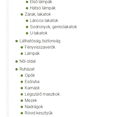
Első lámpák
Hátsó lámpák
Zárak, lakatok
Láncos lakatok
Sodronyok, gerinclakatok
U-lakatok
Láthatóság, biztonság
Fényvisszaverők
Lámpák
Női oldal
Ruházat
Cipők
Esőruha
Kamásli
Légszűrő maszkok
Mezek
Nadrágok
Rövid kesztyűk