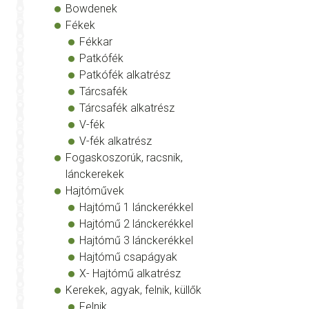
Bowdenek
Fékek
Fékkar
Patkófék
Patkófék alkatrész
Tárcsafék
Tárcsafék alkatrész
V-fék
V-fék alkatrész
Fogaskoszorúk, racsnik,
lánckerekek
Hajtóművek
Hajtómű 1 lánckerékkel
Hajtómű 2 lánckerékkel
Hajtómű 3 lánckerékkel
Hajtómű csapágyak
X- Hajtómű alkatrész
Kerekek, agyak, felnik, küllők
Felnik