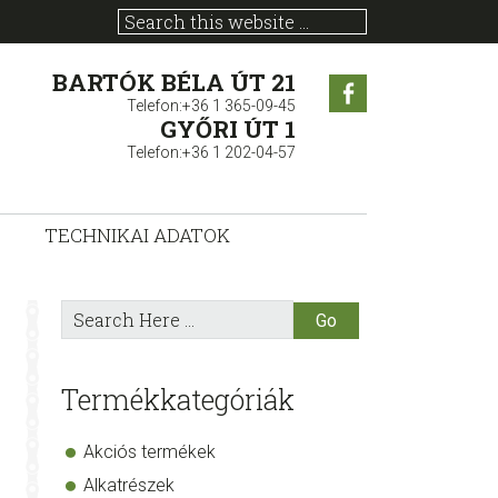
BARTÓK BÉLA ÚT 21
Facebook
Telefon:+36 1 365-09-45
GYŐRI ÚT 1
Telefon:+36 1 202-04-57
TECHNIKAI ADATOK
sidebar
Store
Search
Here
Sidebar
Termékkategóriák
Akciós termékek
Alkatrészek