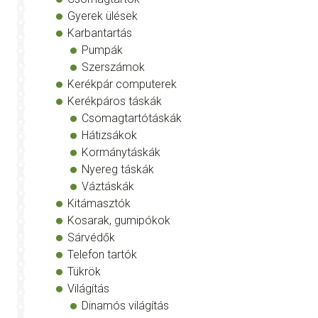
Gyerek ülések
Karbantartás
Pumpák
Szerszámok
Kerékpár computerek
Kerékpáros táskák
Csomagtartótáskák
Hátizsákok
Kormánytáskák
Nyereg táskák
Váztáskák
Kitámasztók
Kosarak, gumipókok
Sárvédők
Telefon tartók
Tükrök
Világítás
Dinamós világítás