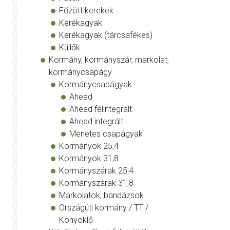
Fűzött kerekek
Kerékagyak
Kerékagyak (tárcsafékes)
Küllők
Kormány, kormányszár, markolat,
kormánycsapágy
Kormánycsapágyak
Ahead
Ahead félintegrált
Ahead integrált
Menetes csapágyak
Kormányok 25,4
Kormányok 31,8
Kormányszárak 25,4
Kormányszárak 31,8
Markolatok, bandázsok
Országúti kormány / TT /
Könyöklő