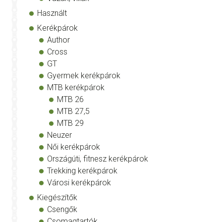
Használt
Kerékpárok
Author
Cross
GT
Gyermek kerékpárok
MTB kerékpárok
MTB 26
MTB 27,5
MTB 29
Neuzer
Női kerékpárok
Országúti, fitnesz kerékpárok
Trekking kerékpárok
Városi kerékpárok
Kiegészítők
Csengők
Csomagtartók